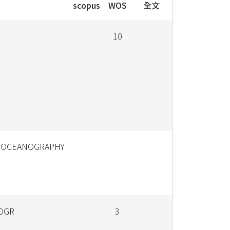
scopus
WOS
全文
10
N OCEANOGRAPHY
OGR
3