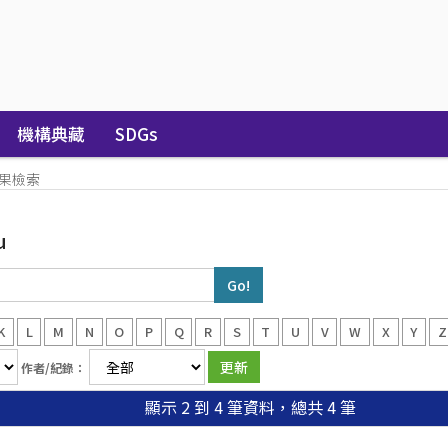
機構典藏
SDGs
果檢索
u
K
L
M
N
O
P
Q
R
S
T
U
V
W
X
Y
Z
作者/紀錄：
顯示 2 到 4 筆資料，總共 4 筆