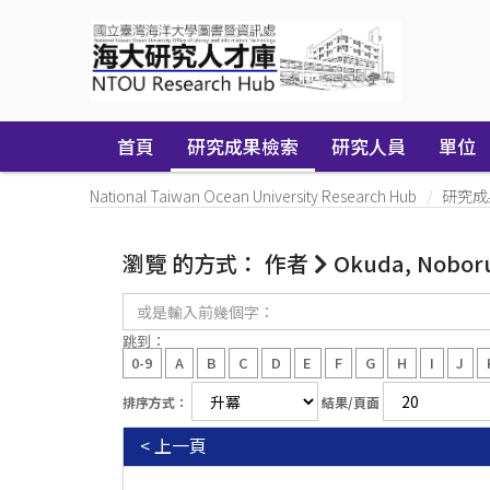
Skip
navigation
首頁
研究成果檢索
研究人員
單位
National Taiwan Ocean University Research Hub
研究成
瀏覽 的方式： 作者
Okuda, Nobor
或
是
輸
跳到：
入
0-9
A
B
C
D
E
F
G
H
I
J
前
幾
排序方式：
結果/頁面
個
字：
< 上一頁