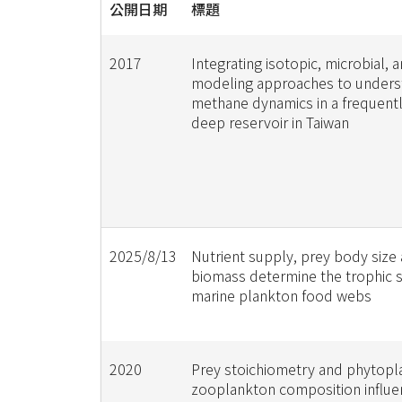
公開日期
標題
2017
Integrating isotopic, microbial, 
modeling approaches to unders
methane dynamics in a frequent
deep reservoir in Taiwan
2025/8/13
Nutrient supply, prey body size
biomass determine the trophic s
marine plankton food webs
2020
Prey stoichiometry and phytopl
zooplankton composition influe