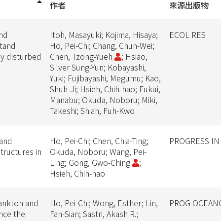
作者
來源出版物
and
Itoh, Masayuki; Kojima, Hisaya;
ECOL RES
tand
Ho, Pei-Chi; Chang, Chun-Wei;
ly disturbed
Chen, Tzong-Yueh
; Hsiao,
Silver Sung-Yun; Kobayashi,
Yuki; Fujibayashi, Megumu; Kao,
Shuh-Ji; Hsieh, Chih-hao; Fukui,
Manabu; Okuda, Noboru; Miki,
Takeshi; Shiah, Fuh-Kwo
 and
Ho, Pei-Chi; Chen, Chia-Ting;
PROGRESS I
tructures in
Okuda, Noboru; Wang, Pei-
Ling; Gong, Gwo-Ching
;
Hsieh, Chih-hao
ankton and
Ho, Pei-Chi; Wong, Esther; Lin,
PROG OCEAN
nce the
Fan-Sian; Sastri, Akash R.;