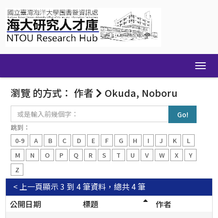
Skip
navigation
瀏覽 的方式： 作者
Okuda, Noboru
或
是
輸
跳到：
入
0-9
A
B
C
D
E
F
G
H
I
J
K
L
前
幾
M
N
O
P
Q
R
S
T
U
V
W
X
Y
個
Z
字：
< 上一頁
顯示 3 到 4 筆資料，總共 4 筆
公開日期
標題
作者