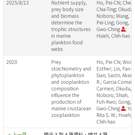
2025/8/13
Nutrient supply,
Ho, Pei-Chi; Chen
prey body size
Chia-Ting; Okuda,
and biomass
Noboru; Wang,
determine the
Pei-Ling; Gong,
trophic structures
Gwo-Ching
;
in marine
Hsieh, Chih-hao
plankton food
webs
2020
Prey
Ho, Pei-Chi; Wong
stoichiometry and
Esther; Lin, Fan-
phytoplankton
Sian; Sastri, Akas
and zooplankton
R.; Garcia-Comas,
composition
Carmen; Okuda,
influence the
Noboru; Shiah,
production of
Fuh-Kwo; Gong,
marine crustacean
Gwo-Ching
; Ya
zooplankton
Rita S. W.; Hsieh,
Chih-hao
< 上一頁
顯示 3 到 4 筆資料，總共 4 筆