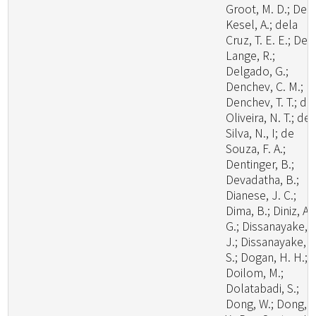
Groot, M. D.; De
Kesel, A.; dela
Cruz, T. E. E.; De
Lange, R.;
Delgado, G.;
Denchev, C. M.;
Denchev, T. T.; de
Oliveira, N. T.; de
Silva, N., I; de
Souza, F. A.;
Dentinger, B.;
Devadatha, B.;
Dianese, J. C.;
Dima, B.; Diniz, A.
G.; Dissanayake, A
J.; Dissanayake, L
S.; Dogan, H. H.;
Doilom, M.;
Dolatabadi, S.;
Dong, W.; Dong, Z