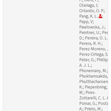
Olariaga, I;
Orlando, O. P.;
Pang, K. L.
;
Papp, V;
Pawlowska, J.;
Peintner, U.; Pem
D.; Pereira, O. L.;
Perera, R. H.;
Perez-Moreno, J.
Perez-Ortega, S.;
Peter, G.; Phillips,
A. J. L.;
Phonemany, M.;
Phukhamsakda, C
Phutthacharoen,
K.; Piepenbring,
M.; Pires-
Zottarelli, C. L. A.
Poinar, G.; Posta,
A.; Prieto, M.;