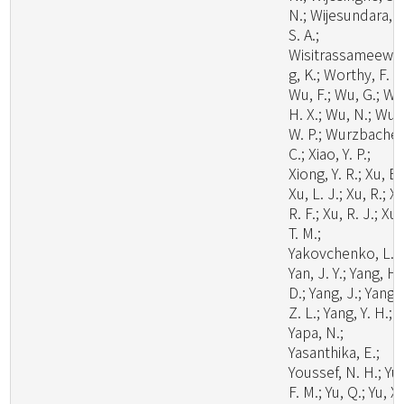
N.; Wijesundara, D
S. A.;
Wisitrassameewo
g, K.; Worthy, F. R.
Wu, F.; Wu, G.; Wu
H. X.; Wu, N.; Wu,
W. P.; Wurzbacher
C.; Xiao, Y. P.;
Xiong, Y. R.; Xu, B.
Xu, L. J.; Xu, R.; X
R. F.; Xu, R. J.; Xu,
T. M.;
Yakovchenko, L.;
Yan, J. Y.; Yang, H.
D.; Yang, J.; Yang,
Z. L.; Yang, Y. H.;
Yapa, N.;
Yasanthika, E.;
Youssef, N. H.; Yu,
F. M.; Yu, Q.; Yu, X.