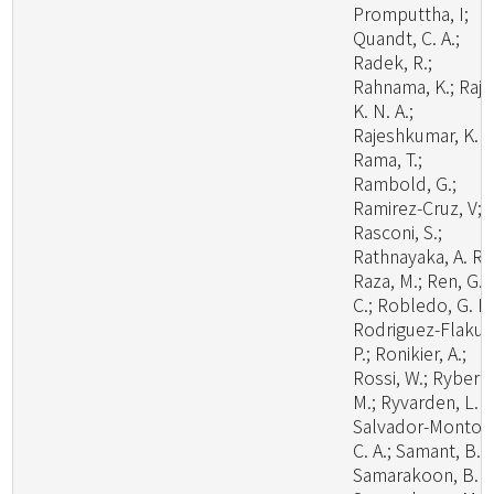
Promputtha, I;
Quandt, C. A.;
Radek, R.;
Rahnama, K.; Raj,
K. N. A.;
Rajeshkumar, K. C
Rama, T.;
Rambold, G.;
Ramirez-Cruz, V;
Rasconi, S.;
Rathnayaka, A. R.;
Raza, M.; Ren, G.
C.; Robledo, G. L.
Rodriguez-Flakus
P.; Ronikier, A.;
Rossi, W.; Ryberg
M.; Ryvarden, L. R
Salvador-Montoy
C. A.; Samant, B.;
Samarakoon, B. C