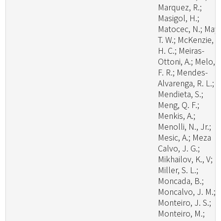
Marquez, R.;
Masigol, H.;
Matocec, N.; May,
T. W.; McKenzie, E
H. C.; Meiras-
Ottoni, A.; Melo, R
F. R.; Mendes-
Alvarenga, R. L.;
Mendieta, S.;
Meng, Q. F.;
Menkis, A.;
Menolli, N., Jr.;
Mesic, A.; Meza
Calvo, J. G.;
Mikhailov, K., V;
Miller, S. L.;
Moncada, B.;
Moncalvo, J. M.;
Monteiro, J. S.;
Monteiro, M.;