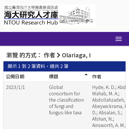
Skip
navigation
瀏覽 的方式： 作者
Olariaga, I
顯示 1 到 2 筆資料，總共 2 筆
公開日期
標題
作者
2023/1/1
Global
Hyde, K. D.; Abde
consortium for
Wahab, M. A.;
the classification
Abdollahzadeh, J.
of fungi and
Abeywickrama, P.
fungus-like taxa
D.; Absalan, S.;
Afshari, N.;
Ainsworth, A. M.;