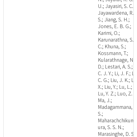
U.; Jayasiri, S. C.;
Jayawardena, R.
S.; Jiang, S. H.;
Jones, E. B. G.;
Karimi, O.;
Karunarathna, S.
C.; Khuna, S.;
Kossmann, T.;
Kularathnage, N.
D.; Lestari, A. S.; L
C. J. Y.; Li, J. F.; Li
C. G.; Liu, J. K.; Li
X.; Liu, Y.; Lu, L.;
Lu, Y. Z.; Luo, Z. L
Ma, J.;
Madagammana, A
S.;
Maharachchikum
ura, S. S. N.;
Marasinghe, D. S.;