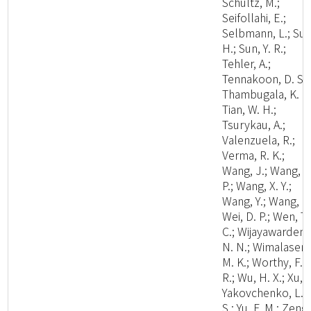
Schultz, M.;
Seifollahi, E.;
Selbmann, L.; Su,
H.; Sun, Y. R.;
Tehler, A.;
Tennakoon, D. S.;
Thambugala, K. M
Tian, W. H.;
Tsurykau, A.;
Valenzuela, R.;
Verma, R. K.;
Wang, J.; Wang, W
P.; Wang, X. Y.;
Wang, Y.; Wang, Z.
Wei, D. P.; Wen, T.
C.; Wijayawardene
N. N.; Wimalasena
M. K.; Worthy, F.
R.; Wu, H. X.; Xu, L
Yakovchenko, L.
S.; Yu, F. M.; Zeng,