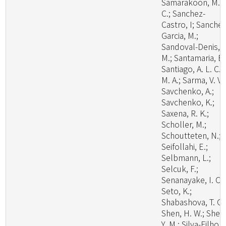
Samarakoon, M.
C.; Sanchez-
Castro, I; Sanchez
Garcia, M.;
Sandoval-Denis,
M.; Santamaria, B.
Santiago, A. L. C.
M. A.; Sarma, V. V.;
Savchenko, A.;
Savchenko, K.;
Saxena, R. K.;
Scholler, M.;
Schoutteten, N.;
Seifollahi, E.;
Selbmann, L.;
Selcuk, F.;
Senanayake, I. C.;
Seto, K.;
Shabashova, T. G.
Shen, H. W.; Shen
Y. M.; Silva-Filho, 