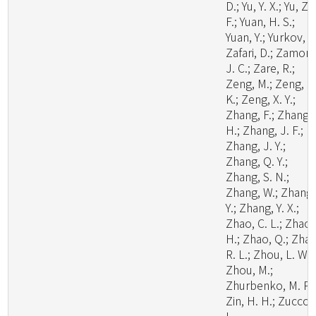
D.; Yu, Y. X.; Yu, Z.
F.; Yuan, H. S.;
Yuan, Y.; Yurkov, A.
Zafari, D.; Zamora
J. C.; Zare, R.;
Zeng, M.; Zeng, N
K.; Zeng, X. Y.;
Zhang, F.; Zhang,
H.; Zhang, J. F.;
Zhang, J. Y.;
Zhang, Q. Y.;
Zhang, S. N.;
Zhang, W.; Zhang,
Y.; Zhang, Y. X.;
Zhao, C. L.; Zhao,
H.; Zhao, Q.; Zhao
R. L.; Zhou, L. W.;
Zhou, M.;
Zhurbenko, M. P.;
Zin, H. H.; Zuccon