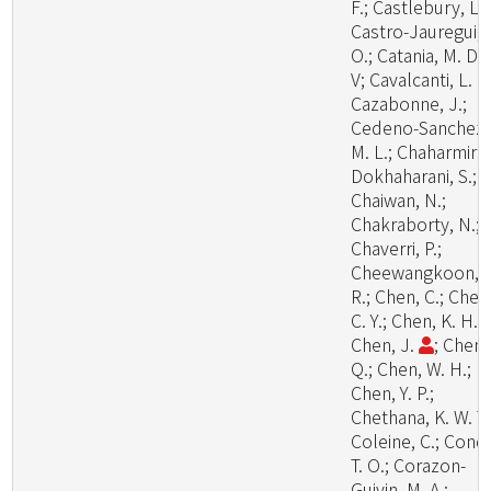
F.; Castlebury, L.;
Castro-Jauregui,
O.; Catania, M. D.,
V; Cavalcanti, L. H
Cazabonne, J.;
Cedeno-Sanchez,
M. L.; Chaharmiri-
Dokhaharani, S.;
Chaiwan, N.;
Chakraborty, N.;
Chaverri, P.;
Cheewangkoon,
R.; Chen, C.; Chen
C. Y.; Chen, K. H.;
Chen, J.
; Chen,
Q.; Chen, W. H.;
Chen, Y. P.;
Chethana, K. W. T.
Coleine, C.; Cond
T. O.; Corazon-
Guivin, M. A.;