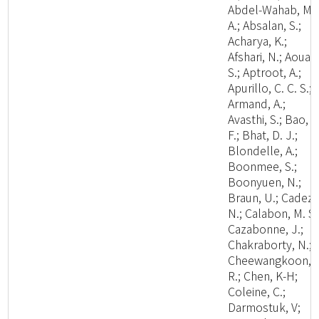
Abdel-Wahab, M.
A.; Absalan, S.;
Acharya, K.;
Afshari, N.; Aouali
S.; Aptroot, A.;
Apurillo, C. C. S.;
Armand, A.;
Avasthi, S.; Bao, D
F.; Bhat, D. J.;
Blondelle, A.;
Boonmee, S.;
Boonyuen, N.;
Braun, U.; Cadez,
N.; Calabon, M. S.
Cazabonne, J.;
Chakraborty, N.;
Cheewangkoon,
R.; Chen, K-H;
Coleine, C.;
Darmostuk, V;