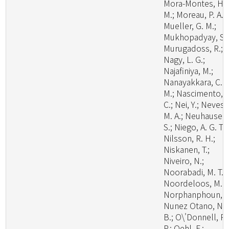
Mora-Montes, H.
M.; Moreau, P. A.;
Mueller, G. M.;
Mukhopadyay, S.;
Murugadoss, R.;
Nagy, L. G.;
Najafiniya, M.;
Nanayakkara, C.
M.; Nascimento, C
C.; Nei, Y.; Neves,
M. A.; Neuhauser,
S.; Niego, A. G. T.;
Nilsson, R. H.;
Niskanen, T.;
Niveiro, N.;
Noorabadi, M. T.;
Noordeloos, M. E
Norphanphoun, C
Nunez Otano, N.
B.; O\'Donnell, R.
P.; Oehl, F.;