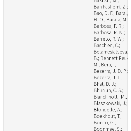
Bakhshi, M.;
Banihashemi, Z.;
Bao, D. F.; Baral,
H. O.; Barata, M.;
Barbosa, F. R.;
Barbosa, R. N.;
Barreto, R. W.;
Baschien, C.;
Belamesiatseva, 
B.; Bennett Reuel
M.; Bera, I;
Bezerra, J. D. P.;
Bezerra, J. L.;
Bhat, D. J.;
Bhunjun, C. S.;
Bianchinotti, M., V
Blaszkowski, J.;
Blondelle, A.;
Boekhout, T.;
Bonito, G.;
Boonmee, S.;