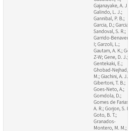
Gajanayake, A. J.;
Galindo, L. J.;
Gannibal, P. B.;
Garcia, D.; Garcia-
Sandoval, S. R.;
Garrido-Benavent
I; Garzoli, L.;
Gautam, A. K.; Ge,
Z-W; Gene, D. J.;
Gentekaki, E.;
Ghobad-Nejhad,
M.; Giachini, A. J.;
Gibertoni, T. B.;
Goes-Neto, A.;
Gomdola, D.;
Gomes de Farias,
A. R.; Gorjon, S. P.
Goto, B. T.;
Granados-
Montero, M. M.;