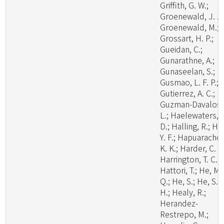
Griffith, G. W.;
Groenewald, J. Z.
Groenewald, M.;
Grossart, H. P.;
Gueidan, C.;
Gunarathne, A.;
Gunaseelan, S.;
Gusmao, L. F. P.;
Gutierrez, A. C.;
Guzman-Davalos,
L.; Haelewaters,
D.; Halling, R.; Ha
Y. F.; Hapuarachch
K. K.; Harder, C. B
Harrington, T. C.;
Hattori, T.; He, M.
Q.; He, S.; He, S.
H.; Healy, R.;
Herandez-
Restrepo, M.;