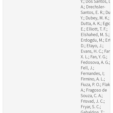
Y.; Dos Santos, L.
A.; Drechsler-
Santos, E. R.; Du, 
Y.; Dubey, M. K.;
Dutta, A. K.; Egidi,
E.; Elliott, T. F.;
Elshahed, M. S.;
Erdogdu, M.; Ertz
D.; Etayo, J.;
Evans, H. C.; Fan,
X. L.; Fan, Y. G.;
Fedosova, A. G.;
Fell, J.;
Fernandes, I;
Firmino, A. L.;
Fiuza, P. O.; Flaku
A.; Fragoso de
Souza, C. A.;
Frisvad, J. C.;
Fryar, S. C.;
Gabaldon, T.;