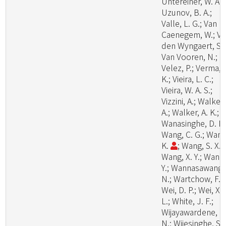
Untereiner, W. A.;
Uzunov, B. A.;
Valle, L. G.; Van
Caenegem, W.; V
den Wyngaert, S.;
Van Vooren, N.;
Velez, P.; Verma, 
K.; Vieira, L. C.;
Vieira, W. A. S.;
Vizzini, A.; Walker,
A.; Walker, A. K.;
Wanasinghe, D. N.
Wang, C. G.; Wang
K.
; Wang, S. X.;
Wang, X. Y.; Wang
Y.; Wannasawang,
N.; Wartchow, F.;
Wei, D. P.; Wei, X.
L.; White, J. F.;
Wijayawardene, N
N.; Wijesinghe, S.