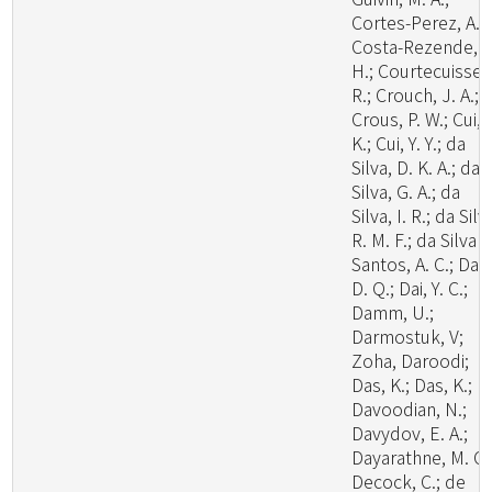
Cortes-Perez, A.;
Costa-Rezende, D
H.; Courtecuisse,
R.; Crouch, J. A.;
Crous, P. W.; Cui, 
K.; Cui, Y. Y.; da
Silva, D. K. A.; da
Silva, G. A.; da
Silva, I. R.; da Silv
R. M. F.; da Silva
Santos, A. C.; Dai,
D. Q.; Dai, Y. C.;
Damm, U.;
Darmostuk, V;
Zoha, Daroodi;
Das, K.; Das, K.;
Davoodian, N.;
Davydov, E. A.;
Dayarathne, M. C.
Decock, C.; de