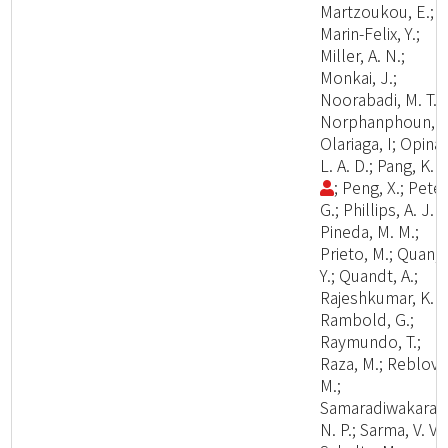
Martzoukou, E.;
Marin-Felix, Y.;
Miller, A. N.;
Monkai, J.;
Noorabadi, M. T.;
Norphanphoun, C
Olariaga, I; Opina,
L. A. D.; Pang, K. 
; Peng, X.; Peter
G.; Phillips, A. J. L
Pineda, M. M.;
Prieto, M.; Quan,
Y.; Quandt, A.;
Rajeshkumar, K. C
Rambold, G.;
Raymundo, T.;
Raza, M.; Reblova
M.;
Samaradiwakara,
N. P.; Sarma, V. V.;