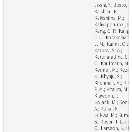
Joshi, Y.; Justo, A.
Kaishian, P.;
Kakishima, M.;
Kaliyaperumal, M.
Kang, G. P.; Kang,
J. C.; Karakehian,
J. M.; Karimi, O.;
Karpov, S. A.;
Karunarathna, S.
C.; Kaufmann, M.;
Kemler, M.; Kezo,
K.; Khyaju, S.;
Kirchmair, M.; Kirk
P. M.; Kitaura, M. J
Klawonn, I;
Kolarik, M.; Kong,
A.; Kuhar, F.;
Kukwa, M.; Kumar
S.; Kusan, I; Lado,
C.; Larsson, K. H.;