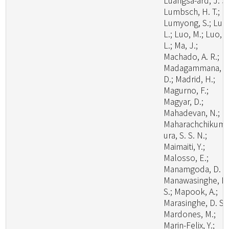
Luangsa-ard, J. J.
Lumbsch, H. T.;
Lumyong, S.; Luo
L.; Luo, M.; Luo, Z
L.; Ma, J.;
Machado, A. R.;
Madagammana, A
D.; Madrid, H.;
Magurno, F.;
Magyar, D.;
Mahadevan, N.;
Maharachchikum
ura, S. S. N.;
Maimaiti, Y.;
Malosso, E.;
Manamgoda, D. S.
Manawasinghe, I.
S.; Mapook, A.;
Marasinghe, D. S.;
Mardones, M.;
Marin-Felix, Y.;