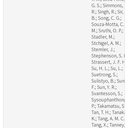
G. S.; Simmons, D
R.; Singh, R.; Sir, E
B.; Song, C. G.;
Souza-Motta, C.
M.; Sruthi, O. P.;
Stadler, M.;
Stchigel, A. M.;
Stemler, J.;
Stephenson, S. L.
Strassert, J. F. H.;
Su, H. L.; Su, L.;
Suetrong, S.;
Sulistyo, B.; Sun, 
F.; Sun, Y. R.;
Svantesson, S.;
Sysouphanthong,
P.; Takamatsu, S.;
Tan, T. H.; Tanaka,
K.; Tang, A. M. C.;
Tang, X.; Tanney, 