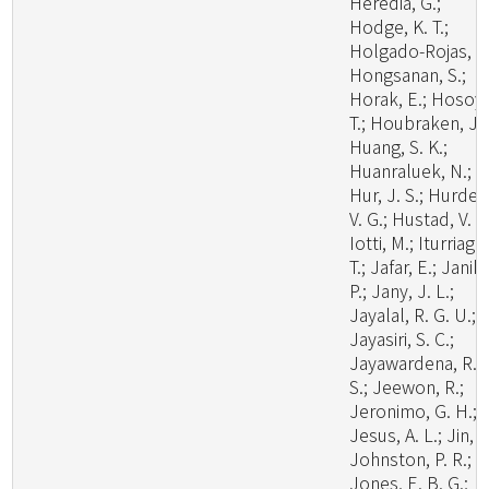
Heredia, G.;
Hodge, K. T.;
Holgado-Rojas, M
Hongsanan, S.;
Horak, E.; Hosoya
T.; Houbraken, J.;
Huang, S. K.;
Huanraluek, N.;
Hur, J. S.; Hurdea
V. G.; Hustad, V. P.
Iotti, M.; Iturriaga,
T.; Jafar, E.; Janik,
P.; Jany, J. L.;
Jayalal, R. G. U.;
Jayasiri, S. C.;
Jayawardena, R.
S.; Jeewon, R.;
Jeronimo, G. H.;
Jesus, A. L.; Jin, J
Johnston, P. R.;
Jones, E. B. G.;