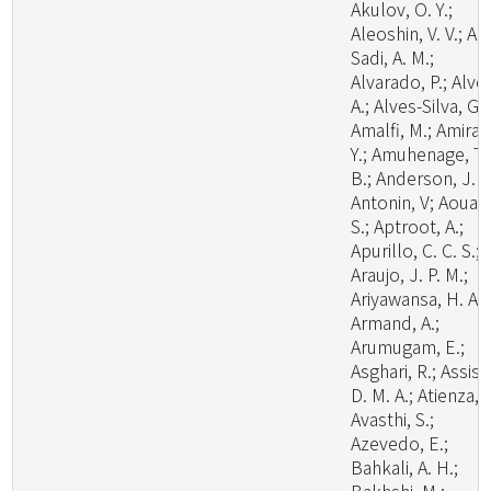
Akulov, O. Y.;
Aleoshin, V. V.; Al-
Sadi, A. M.;
Alvarado, P.; Alve
A.; Alves-Silva, G.;
Amalfi, M.; Amira,
Y.; Amuhenage, T.
B.; Anderson, J. L
Antonin, V; Aouali
S.; Aptroot, A.;
Apurillo, C. C. S.;
Araujo, J. P. M.;
Ariyawansa, H. A.;
Armand, A.;
Arumugam, E.;
Asghari, R.; Assis,
D. M. A.; Atienza, V
Avasthi, S.;
Azevedo, E.;
Bahkali, A. H.;