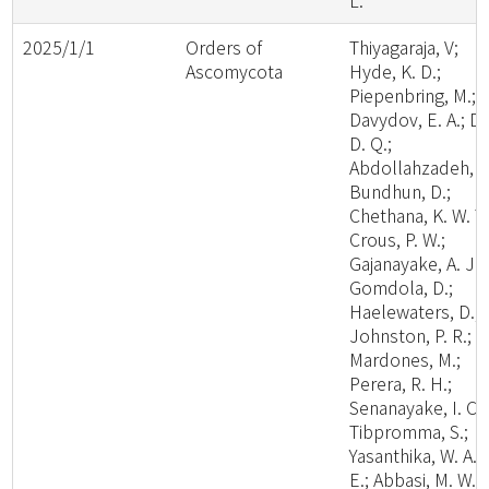
L.
2025/1/1
Orders of
Thiyagaraja, V;
Ascomycota
Hyde, K. D.;
Piepenbring, M.;
Davydov, E. A.; Da
D. Q.;
Abdollahzadeh, J.
Bundhun, D.;
Chethana, K. W. T.
Crous, P. W.;
Gajanayake, A. J.;
Gomdola, D.;
Haelewaters, D.;
Johnston, P. R.;
Mardones, M.;
Perera, R. H.;
Senanayake, I. C.;
Tibpromma, S.;
Yasanthika, W. A.
E.; Abbasi, M. W.;