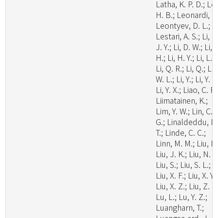
Latha, K. P. D.; Le
H. B.; Leonardi, M
Leontyev, D. L.;
Lestari, A. S.; Li, C
J. Y.; Li, D. W.; Li,
H.; Li, H. Y.; Li, L.;
Li, Q. R.; Li, Q.; Li,
W. L.; Li, Y.; Li, Y. C
Li, Y. X.; Liao, C. F.
Liimatainen, K.;
Lim, Y. W.; Lin, C.
G.; Linaldeddu, B
T.; Linde, C. C.;
Linn, M. M.; Liu, F.
Liu, J. K.; Liu, N. G
Liu, S.; Liu, S. L.;
Liu, X. F.; Liu, X. Y.;
Liu, X. Z.; Liu, Z. B
Lu, L.; Lu, Y. Z.;
Luangharn, T.;