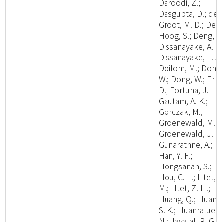
Daroodi, Z.;
Dasgupta, D.; de
Groot, M. D.; De
Hoog, S.; Deng, W
Dissanayake, A. J.
Dissanayake, L. S.
Doilom, M.; Dong
W.; Dong, W.; Ertz
D.; Fortuna, J. L.;
Gautam, A. K.;
Gorczak, M.;
Groenewald, M.;
Groenewald, J. Z.
Gunarathne, A.;
Han, Y. F.;
Hongsanan, S.;
Hou, C. L.; Htet, Y
M.; Htet, Z. H.;
Huang, Q.; Huang
S. K.; Huanraluek,
N.; Jayalal, R. G.