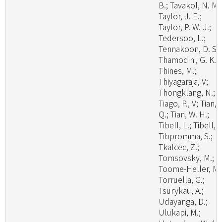
B.; Tavakol, N. M.
Taylor, J. E.;
Taylor, P. W. J.;
Tedersoo, L.;
Tennakoon, D. S.;
Thamodini, G. K.;
Thines, M.;
Thiyagaraja, V;
Thongklang, N.;
Tiago, P., V; Tian,
Q.; Tian, W. H.;
Tibell, L.; Tibell, S
Tibpromma, S.;
Tkalcec, Z.;
Tomsovsky, M.;
Toome-Heller, M.
Torruella, G.;
Tsurykau, A.;
Udayanga, D.;
Ulukapi, M.;