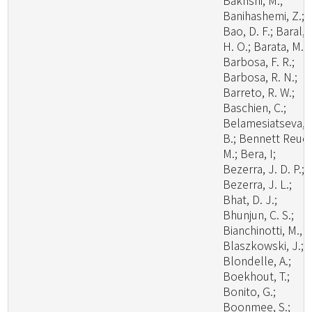
Bakhshi, M.;
Banihashemi, Z.;
Bao, D. F.; Baral,
H. O.; Barata, M.;
Barbosa, F. R.;
Barbosa, R. N.;
Barreto, R. W.;
Baschien, C.;
Belamesiatseva, 
B.; Bennett Reuel
M.; Bera, I;
Bezerra, J. D. P.;
Bezerra, J. L.;
Bhat, D. J.;
Bhunjun, C. S.;
Bianchinotti, M., V
Blaszkowski, J.;
Blondelle, A.;
Boekhout, T.;
Bonito, G.;
Boonmee, S.;