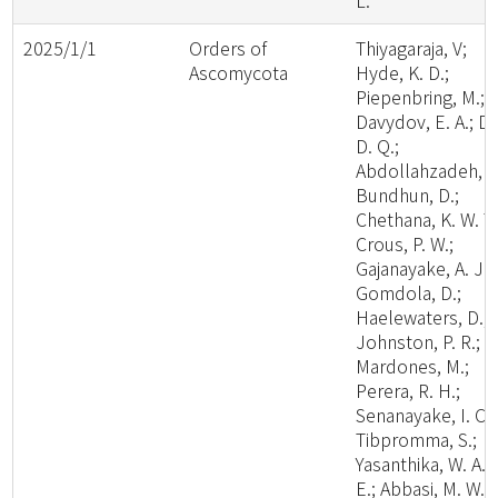
L.
2025/1/1
Orders of
Thiyagaraja, V;
Ascomycota
Hyde, K. D.;
Piepenbring, M.;
Davydov, E. A.; Da
D. Q.;
Abdollahzadeh, J.
Bundhun, D.;
Chethana, K. W. T.
Crous, P. W.;
Gajanayake, A. J.;
Gomdola, D.;
Haelewaters, D.;
Johnston, P. R.;
Mardones, M.;
Perera, R. H.;
Senanayake, I. C.;
Tibpromma, S.;
Yasanthika, W. A.
E.; Abbasi, M. W.;