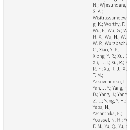
N.; Wijesundara, D
S. A.;
Wisitrassameewo
g, K.; Worthy, F. R.
Wu, F.; Wu, G.; Wu
H. X.; Wu, N.; Wu,
W. P.; Wurzbacher
C.; Xiao, Y. P.;
Xiong, Y. R.; Xu, B.
Xu, L. J.; Xu, R.; X
R. F.; Xu, R. J.; Xu,
T. M.;
Yakovchenko, L.;
Yan, J. Y.; Yang, H.
D.; Yang, J.; Yang,
Z. L.; Yang, Y. H.;
Yapa, N.;
Yasanthika, E.;
Youssef, N. H.; Yu,
F. M.; Yu, Q.; Yu, X.