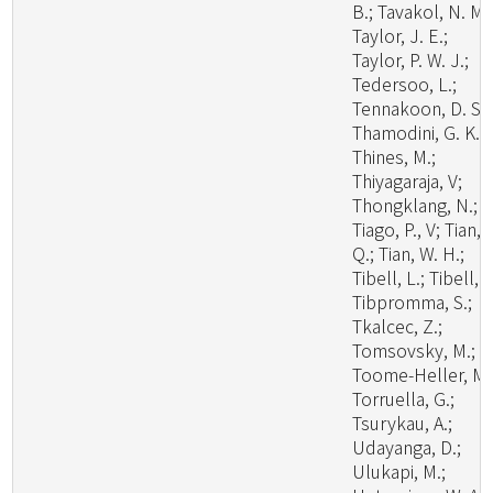
B.; Tavakol, N. M.
Taylor, J. E.;
Taylor, P. W. J.;
Tedersoo, L.;
Tennakoon, D. S.;
Thamodini, G. K.;
Thines, M.;
Thiyagaraja, V;
Thongklang, N.;
Tiago, P., V; Tian,
Q.; Tian, W. H.;
Tibell, L.; Tibell, S
Tibpromma, S.;
Tkalcec, Z.;
Tomsovsky, M.;
Toome-Heller, M.
Torruella, G.;
Tsurykau, A.;
Udayanga, D.;
Ulukapi, M.;