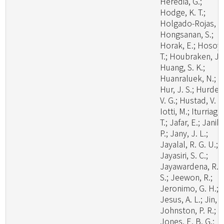
Heredia, G.;
Hodge, K. T.;
Holgado-Rojas, M
Hongsanan, S.;
Horak, E.; Hosoya
T.; Houbraken, J.;
Huang, S. K.;
Huanraluek, N.;
Hur, J. S.; Hurdea
V. G.; Hustad, V. P.
Iotti, M.; Iturriaga,
T.; Jafar, E.; Janik,
P.; Jany, J. L.;
Jayalal, R. G. U.;
Jayasiri, S. C.;
Jayawardena, R.
S.; Jeewon, R.;
Jeronimo, G. H.;
Jesus, A. L.; Jin, J
Johnston, P. R.;
Jones, E. B. G.;