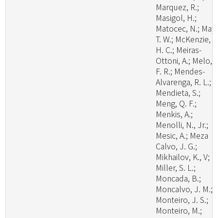
Marquez, R.;
Masigol, H.;
Matocec, N.; May,
T. W.; McKenzie, E
H. C.; Meiras-
Ottoni, A.; Melo, R
F. R.; Mendes-
Alvarenga, R. L.;
Mendieta, S.;
Meng, Q. F.;
Menkis, A.;
Menolli, N., Jr.;
Mesic, A.; Meza
Calvo, J. G.;
Mikhailov, K., V;
Miller, S. L.;
Moncada, B.;
Moncalvo, J. M.;
Monteiro, J. S.;
Monteiro, M.;