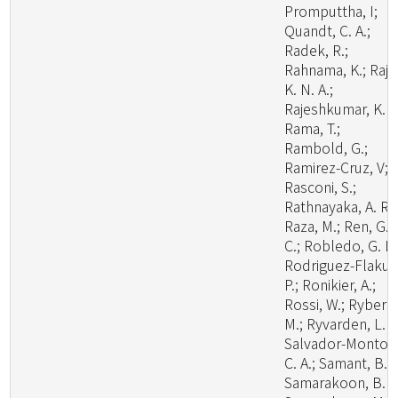
Promputtha, I;
Quandt, C. A.;
Radek, R.;
Rahnama, K.; Raj,
K. N. A.;
Rajeshkumar, K. C
Rama, T.;
Rambold, G.;
Ramirez-Cruz, V;
Rasconi, S.;
Rathnayaka, A. R.;
Raza, M.; Ren, G.
C.; Robledo, G. L.
Rodriguez-Flakus
P.; Ronikier, A.;
Rossi, W.; Ryberg
M.; Ryvarden, L. R
Salvador-Montoy
C. A.; Samant, B.;
Samarakoon, B. C