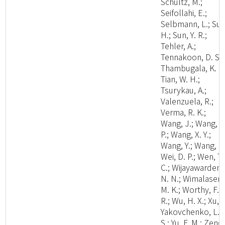
Schultz, M.;
Seifollahi, E.;
Selbmann, L.; Su,
H.; Sun, Y. R.;
Tehler, A.;
Tennakoon, D. S.;
Thambugala, K. M
Tian, W. H.;
Tsurykau, A.;
Valenzuela, R.;
Verma, R. K.;
Wang, J.; Wang, W
P.; Wang, X. Y.;
Wang, Y.; Wang, Z.
Wei, D. P.; Wen, T.
C.; Wijayawardene
N. N.; Wimalasena
M. K.; Worthy, F.
R.; Wu, H. X.; Xu, L
Yakovchenko, L.
S.; Yu, F. M.; Zeng,