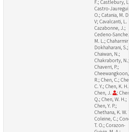
F.; Castlebury, L.;
Castro-Jauregui,
O.; Catania, M. D.,
V; Cavalcanti, L. H
Cazabonne, J.;
Cedeno-Sanchez,
M. L.; Chaharmiri-
Dokhaharani, S.;
Chaiwan, N.;
Chakraborty, N.;
Chaverri, P.;
Cheewangkoon,
R.; Chen, C.; Chen
C. Y.; Chen, K. H.;
Chen, J.
; Chen,
Q.; Chen, W. H.;
Chen, Y. P.;
Chethana, K. W. T.
Coleine, C.; Cond
T. O.; Corazon-
Guivin, M. A.;