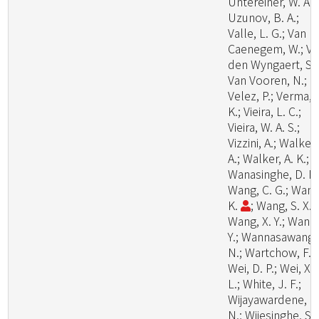
Untereiner, W. A.;
Uzunov, B. A.;
Valle, L. G.; Van
Caenegem, W.; V
den Wyngaert, S.;
Van Vooren, N.;
Velez, P.; Verma, 
K.; Vieira, L. C.;
Vieira, W. A. S.;
Vizzini, A.; Walker,
A.; Walker, A. K.;
Wanasinghe, D. N.
Wang, C. G.; Wang
K.
; Wang, S. X.;
Wang, X. Y.; Wang
Y.; Wannasawang,
N.; Wartchow, F.;
Wei, D. P.; Wei, X.
L.; White, J. F.;
Wijayawardene, N
N.; Wijesinghe, S.