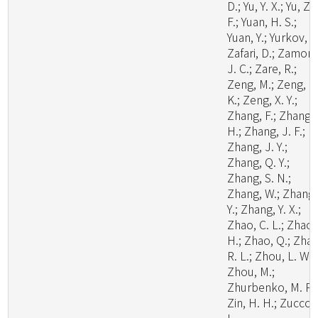
D.; Yu, Y. X.; Yu, Z.
F.; Yuan, H. S.;
Yuan, Y.; Yurkov, A.
Zafari, D.; Zamora
J. C.; Zare, R.;
Zeng, M.; Zeng, N
K.; Zeng, X. Y.;
Zhang, F.; Zhang,
H.; Zhang, J. F.;
Zhang, J. Y.;
Zhang, Q. Y.;
Zhang, S. N.;
Zhang, W.; Zhang,
Y.; Zhang, Y. X.;
Zhao, C. L.; Zhao,
H.; Zhao, Q.; Zhao
R. L.; Zhou, L. W.;
Zhou, M.;
Zhurbenko, M. P.;
Zin, H. H.; Zuccon