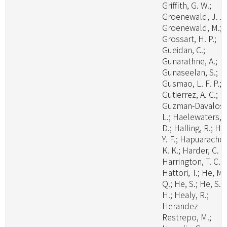
Griffith, G. W.;
Groenewald, J. Z.
Groenewald, M.;
Grossart, H. P.;
Gueidan, C.;
Gunarathne, A.;
Gunaseelan, S.;
Gusmao, L. F. P.;
Gutierrez, A. C.;
Guzman-Davalos,
L.; Haelewaters,
D.; Halling, R.; Ha
Y. F.; Hapuarachch
K. K.; Harder, C. B
Harrington, T. C.;
Hattori, T.; He, M.
Q.; He, S.; He, S.
H.; Healy, R.;
Herandez-
Restrepo, M.;