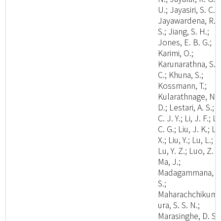
U.; Jayasiri, S. C.;
Jayawardena, R.
S.; Jiang, S. H.;
Jones, E. B. G.;
Karimi, O.;
Karunarathna, S.
C.; Khuna, S.;
Kossmann, T.;
Kularathnage, N.
D.; Lestari, A. S.; L
C. J. Y.; Li, J. F.; Li
C. G.; Liu, J. K.; Li
X.; Liu, Y.; Lu, L.;
Lu, Y. Z.; Luo, Z. L
Ma, J.;
Madagammana, A
S.;
Maharachchikum
ura, S. S. N.;
Marasinghe, D. S.;