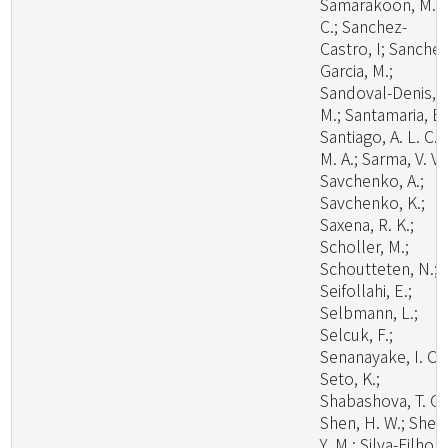
Samarakoon, M.
C.; Sanchez-
Castro, I; Sanchez
Garcia, M.;
Sandoval-Denis,
M.; Santamaria, B.
Santiago, A. L. C.
M. A.; Sarma, V. V.;
Savchenko, A.;
Savchenko, K.;
Saxena, R. K.;
Scholler, M.;
Schoutteten, N.;
Seifollahi, E.;
Selbmann, L.;
Selcuk, F.;
Senanayake, I. C.;
Seto, K.;
Shabashova, T. G.
Shen, H. W.; Shen
Y. M.; Silva-Filho, 