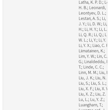
Latha, K. P. D.; Le
H. B.; Leonardi, M
Leontyev, D. L.;
Lestari, A. S.; Li, C
J. Y.; Li, D. W.; Li,
H.; Li, H. Y.; Li, L.;
Li, Q. R.; Li, Q.; Li,
W. L.; Li, Y.; Li, Y. C
Li, Y. X.; Liao, C. F.
Liimatainen, K.;
Lim, Y. W.; Lin, C.
G.; Linaldeddu, B
T.; Linde, C. C.;
Linn, M. M.; Liu, F.
Liu, J. K.; Liu, N. G
Liu, S.; Liu, S. L.;
Liu, X. F.; Liu, X. Y.;
Liu, X. Z.; Liu, Z. B
Lu, L.; Lu, Y. Z.;
Luangharn, T.;