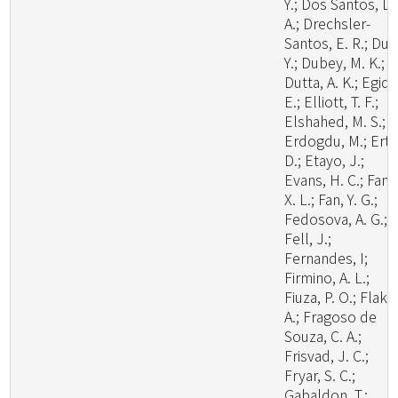
Y.; Dos Santos, L.
A.; Drechsler-
Santos, E. R.; Du, 
Y.; Dubey, M. K.;
Dutta, A. K.; Egidi,
E.; Elliott, T. F.;
Elshahed, M. S.;
Erdogdu, M.; Ertz
D.; Etayo, J.;
Evans, H. C.; Fan,
X. L.; Fan, Y. G.;
Fedosova, A. G.;
Fell, J.;
Fernandes, I;
Firmino, A. L.;
Fiuza, P. O.; Flaku
A.; Fragoso de
Souza, C. A.;
Frisvad, J. C.;
Fryar, S. C.;
Gabaldon, T.;