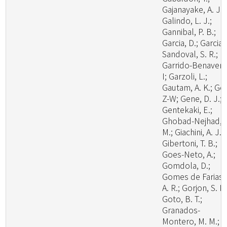
Gajanayake, A. J.;
Galindo, L. J.;
Gannibal, P. B.;
Garcia, D.; Garcia-
Sandoval, S. R.;
Garrido-Benavent
I; Garzoli, L.;
Gautam, A. K.; Ge,
Z-W; Gene, D. J.;
Gentekaki, E.;
Ghobad-Nejhad,
M.; Giachini, A. J.;
Gibertoni, T. B.;
Goes-Neto, A.;
Gomdola, D.;
Gomes de Farias,
A. R.; Gorjon, S. P.
Goto, B. T.;
Granados-
Montero, M. M.;