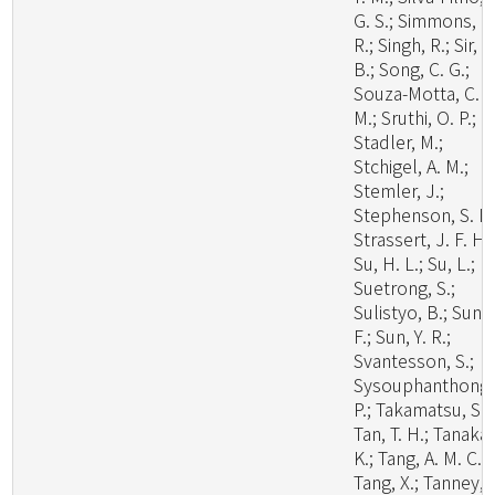
G. S.; Simmons, D
R.; Singh, R.; Sir, E
B.; Song, C. G.;
Souza-Motta, C.
M.; Sruthi, O. P.;
Stadler, M.;
Stchigel, A. M.;
Stemler, J.;
Stephenson, S. L.
Strassert, J. F. H.;
Su, H. L.; Su, L.;
Suetrong, S.;
Sulistyo, B.; Sun, 
F.; Sun, Y. R.;
Svantesson, S.;
Sysouphanthong,
P.; Takamatsu, S.;
Tan, T. H.; Tanaka,
K.; Tang, A. M. C.;
Tang, X.; Tanney, 