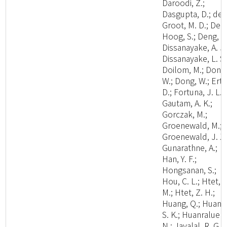
Daroodi, Z.;
Dasgupta, D.; de
Groot, M. D.; De
Hoog, S.; Deng, W
Dissanayake, A. J.
Dissanayake, L. S.
Doilom, M.; Dong
W.; Dong, W.; Ertz
D.; Fortuna, J. L.;
Gautam, A. K.;
Gorczak, M.;
Groenewald, M.;
Groenewald, J. Z.
Gunarathne, A.;
Han, Y. F.;
Hongsanan, S.;
Hou, C. L.; Htet, Y
M.; Htet, Z. H.;
Huang, Q.; Huang
S. K.; Huanraluek,
N.; Jayalal, R. G.