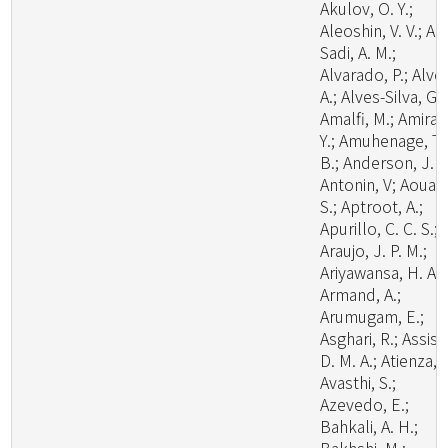
Akulov, O. Y.;
Aleoshin, V. V.; Al-
Sadi, A. M.;
Alvarado, P.; Alve
A.; Alves-Silva, G.;
Amalfi, M.; Amira,
Y.; Amuhenage, T.
B.; Anderson, J. L
Antonin, V; Aouali
S.; Aptroot, A.;
Apurillo, C. C. S.;
Araujo, J. P. M.;
Ariyawansa, H. A.;
Armand, A.;
Arumugam, E.;
Asghari, R.; Assis,
D. M. A.; Atienza, V
Avasthi, S.;
Azevedo, E.;
Bahkali, A. H.;