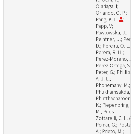
Olariaga, I;
Orlando, O. P.;
Pang, K. L.
;
Papp, V;
Pawlowska, J.;
Peintner, U.; Pem
D.; Pereira, O. L.;
Perera, R. H.;
Perez-Moreno, J.
Perez-Ortega, S.;
Peter, G.; Phillips,
A. J. L.;
Phonemany, M.;
Phukhamsakda, C
Phutthacharoen,
K.; Piepenbring,
M.; Pires-
Zottarelli, C. L. A.
Poinar, G.; Posta,
A.; Prieto, M.;