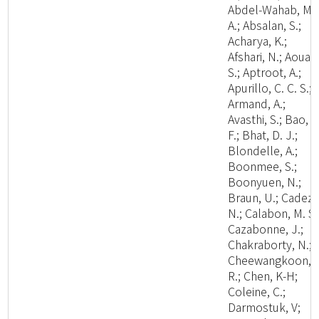
Abdel-Wahab, M.
A.; Absalan, S.;
Acharya, K.;
Afshari, N.; Aouali
S.; Aptroot, A.;
Apurillo, C. C. S.;
Armand, A.;
Avasthi, S.; Bao, D
F.; Bhat, D. J.;
Blondelle, A.;
Boonmee, S.;
Boonyuen, N.;
Braun, U.; Cadez,
N.; Calabon, M. S.
Cazabonne, J.;
Chakraborty, N.;
Cheewangkoon,
R.; Chen, K-H;
Coleine, C.;
Darmostuk, V;