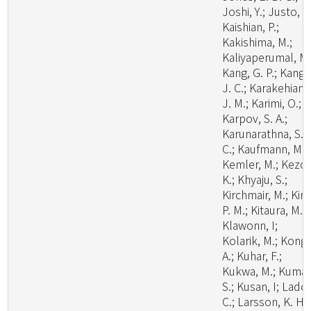
Joshi, Y.; Justo, A.
Kaishian, P.;
Kakishima, M.;
Kaliyaperumal, M.
Kang, G. P.; Kang,
J. C.; Karakehian,
J. M.; Karimi, O.;
Karpov, S. A.;
Karunarathna, S.
C.; Kaufmann, M.;
Kemler, M.; Kezo,
K.; Khyaju, S.;
Kirchmair, M.; Kirk
P. M.; Kitaura, M. J
Klawonn, I;
Kolarik, M.; Kong,
A.; Kuhar, F.;
Kukwa, M.; Kumar
S.; Kusan, I; Lado,
C.; Larsson, K. H.;