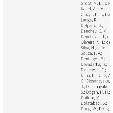
Groot, M. D.; De
Kesel, A.; dela
Cruz, T. E. E.; De
Lange, R.;
Delgado, G.;
Denchev, C. M.;
Denchev, T. T.; de
Oliveira, N. T.; de
Silva, N., I; de
Souza, F. A.;
Dentinger, B.;
Devadatha, B.;
Dianese, J. C.;
Dima, B.; Diniz, A.
G.; Dissanayake, A
J.; Dissanayake, L
S.; Dogan, H. H.;
Doilom, M.;
Dolatabadi, S.;
Dong, W.; Dong, Z