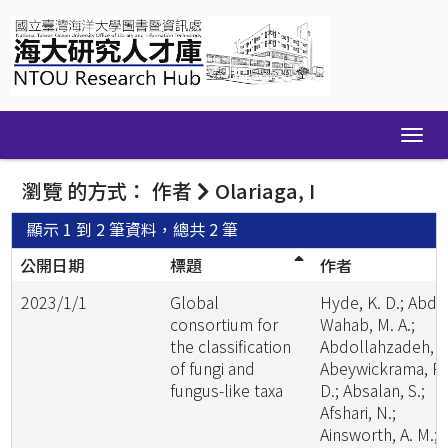
Skip
navigation
瀏覽 的方式： 作者
Olariaga, I
顯示 1 到 2 筆資料，總共 2 筆
公開日期
標題
作者
2023/1/1
Global
Hyde, K. D.; Abde
consortium for
Wahab, M. A.;
the classification
Abdollahzadeh, J.
of fungi and
Abeywickrama, P.
fungus-like taxa
D.; Absalan, S.;
Afshari, N.;
Ainsworth, A. M.;