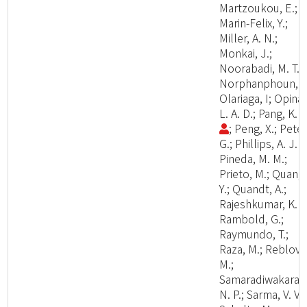
Martzoukou, E.;
Marin-Felix, Y.;
Miller, A. N.;
Monkai, J.;
Noorabadi, M. T.;
Norphanphoun, C
Olariaga, I; Opina,
L. A. D.; Pang, K. 
; Peng, X.; Peter
G.; Phillips, A. J. L
Pineda, M. M.;
Prieto, M.; Quan,
Y.; Quandt, A.;
Rajeshkumar, K. C
Rambold, G.;
Raymundo, T.;
Raza, M.; Reblova
M.;
Samaradiwakara,
N. P.; Sarma, V. V.;