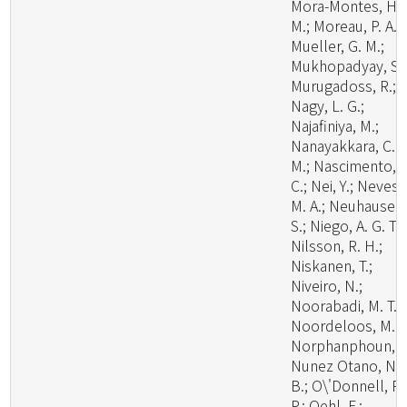
Mora-Montes, H.
M.; Moreau, P. A.;
Mueller, G. M.;
Mukhopadyay, S.;
Murugadoss, R.;
Nagy, L. G.;
Najafiniya, M.;
Nanayakkara, C.
M.; Nascimento, C
C.; Nei, Y.; Neves,
M. A.; Neuhauser,
S.; Niego, A. G. T.;
Nilsson, R. H.;
Niskanen, T.;
Niveiro, N.;
Noorabadi, M. T.;
Noordeloos, M. E
Norphanphoun, C
Nunez Otano, N.
B.; O\'Donnell, R.
P.; Oehl, F.;