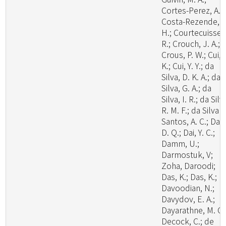
Cortes-Perez, A.;
Costa-Rezende, D
H.; Courtecuisse,
R.; Crouch, J. A.;
Crous, P. W.; Cui, 
K.; Cui, Y. Y.; da
Silva, D. K. A.; da
Silva, G. A.; da
Silva, I. R.; da Silv
R. M. F.; da Silva
Santos, A. C.; Dai,
D. Q.; Dai, Y. C.;
Damm, U.;
Darmostuk, V;
Zoha, Daroodi;
Das, K.; Das, K.;
Davoodian, N.;
Davydov, E. A.;
Dayarathne, M. C.
Decock, C.; de