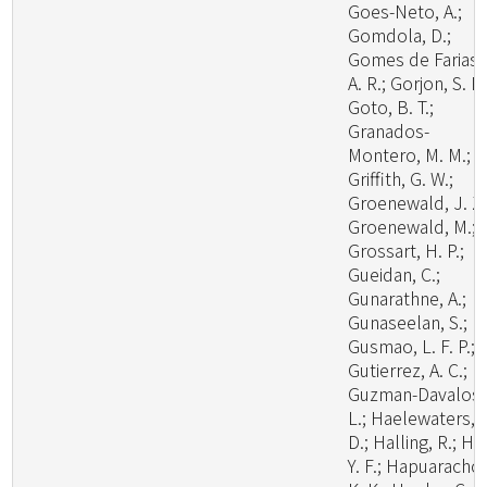
Goes-Neto, A.;
Gomdola, D.;
Gomes de Farias,
A. R.; Gorjon, S. P.
Goto, B. T.;
Granados-
Montero, M. M.;
Griffith, G. W.;
Groenewald, J. Z.
Groenewald, M.;
Grossart, H. P.;
Gueidan, C.;
Gunarathne, A.;
Gunaseelan, S.;
Gusmao, L. F. P.;
Gutierrez, A. C.;
Guzman-Davalos,
L.; Haelewaters,
D.; Halling, R.; Ha
Y. F.; Hapuarachch