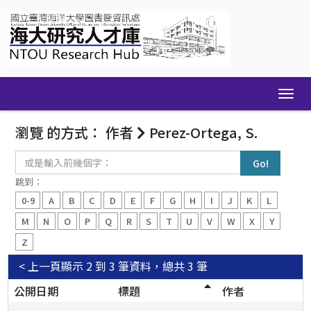
Skip
navigation
瀏覽 的方式： 作者
Perez-Ortega, S.
或
是
輸
跳到：
入
0-9
A
B
C
D
E
F
G
H
I
J
K
L
前
幾
M
N
O
P
Q
R
S
T
U
V
W
X
Y
個
Z
字：
< 上一頁
顯示 2 到 3 筆資料，總共 3 筆
公開日期
標題
作者