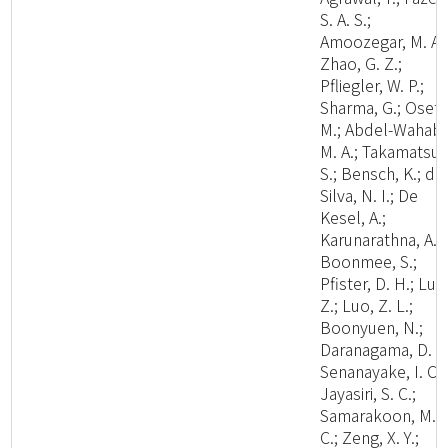
S. A. S.;
Amoozegar, M. A.
Zhao, G. Z.;
Pfliegler, W. P.;
Sharma, G.; Oset,
M.; Abdel-Wahab,
M. A.; Takamatsu,
S.; Bensch, K.; de
Silva, N. I.; De
Kesel, A.;
Karunarathna, A.;
Boonmee, S.;
Pfister, D. H.; Lu, 
Z.; Luo, Z. L.;
Boonyuen, N.;
Daranagama, D. A.
Senanayake, I. C.;
Jayasiri, S. C.;
Samarakoon, M.
C.; Zeng, X. Y.;