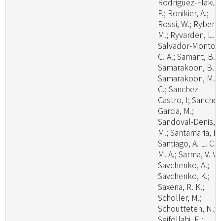
Rodriguez-Flakus
P.; Ronikier, A.;
Rossi, W.; Ryberg
M.; Ryvarden, L. R
Salvador-Montoy
C. A.; Samant, B.;
Samarakoon, B. C
Samarakoon, M.
C.; Sanchez-
Castro, I; Sanchez
Garcia, M.;
Sandoval-Denis,
M.; Santamaria, B.
Santiago, A. L. C.
M. A.; Sarma, V. V.;
Savchenko, A.;
Savchenko, K.;
Saxena, R. K.;
Scholler, M.;
Schoutteten, N.;
Seifollahi, E.;