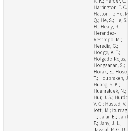
K. K.; Harder, C. B
Harrington, T. C.;
Hattori, T.; He, M.
Q.; He, S.; He, S.
H.; Healy, R.;
Herandez-
Restrepo, M.;
Heredia, G.;
Hodge, K. T.;
Holgado-Rojas, M
Hongsanan, S.;
Horak, E.; Hosoya
T.; Houbraken, J.;
Huang, S. K.;
Huanraluek, N.;
Hur, J. S.; Hurdea
V. G.; Hustad, V. P.
Iotti, M.; Iturriaga,
T.; Jafar, E.; Janik,
P.; Jany, J. L.;
Jayalal, R. G. U.;