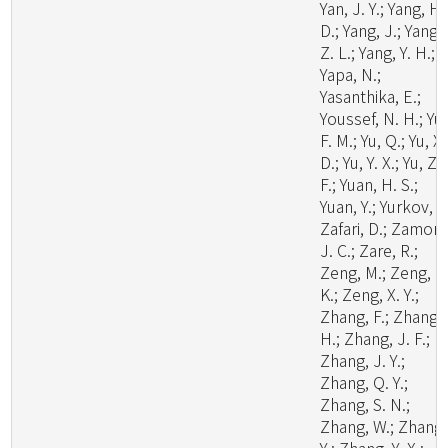
Yan, J. Y.; Yang, H.
D.; Yang, J.; Yang,
Z. L.; Yang, Y. H.;
Yapa, N.;
Yasanthika, E.;
Youssef, N. H.; Yu,
F. M.; Yu, Q.; Yu, X.
D.; Yu, Y. X.; Yu, Z.
F.; Yuan, H. S.;
Yuan, Y.; Yurkov, A.
Zafari, D.; Zamora
J. C.; Zare, R.;
Zeng, M.; Zeng, N
K.; Zeng, X. Y.;
Zhang, F.; Zhang,
H.; Zhang, J. F.;
Zhang, J. Y.;
Zhang, Q. Y.;
Zhang, S. N.;
Zhang, W.; Zhang,