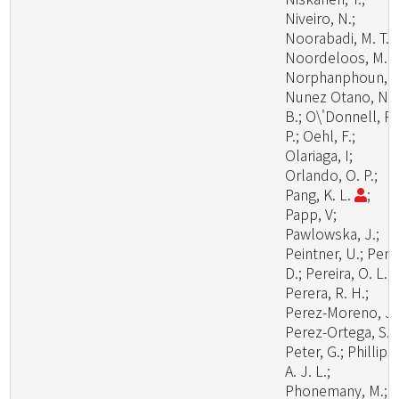
Niveiro, N.;
Noorabadi, M. T.;
Noordeloos, M. E
Norphanphoun, C
Nunez Otano, N.
B.; O\'Donnell, R.
P.; Oehl, F.;
Olariaga, I;
Orlando, O. P.;
Pang, K. L.
;
Papp, V;
Pawlowska, J.;
Peintner, U.; Pem
D.; Pereira, O. L.;
Perera, R. H.;
Perez-Moreno, J.
Perez-Ortega, S.;
Peter, G.; Phillips,
A. J. L.;
Phonemany, M.;