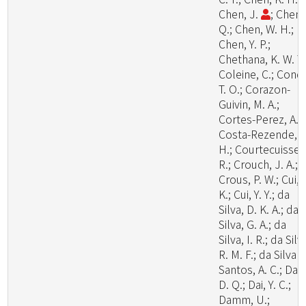
Chen, J.
; Chen,
Q.; Chen, W. H.;
Chen, Y. P.;
Chethana, K. W. T.
Coleine, C.; Cond
T. O.; Corazon-
Guivin, M. A.;
Cortes-Perez, A.;
Costa-Rezende, D
H.; Courtecuisse,
R.; Crouch, J. A.;
Crous, P. W.; Cui, 
K.; Cui, Y. Y.; da
Silva, D. K. A.; da
Silva, G. A.; da
Silva, I. R.; da Silv
R. M. F.; da Silva
Santos, A. C.; Dai,
D. Q.; Dai, Y. C.;
Damm, U.;