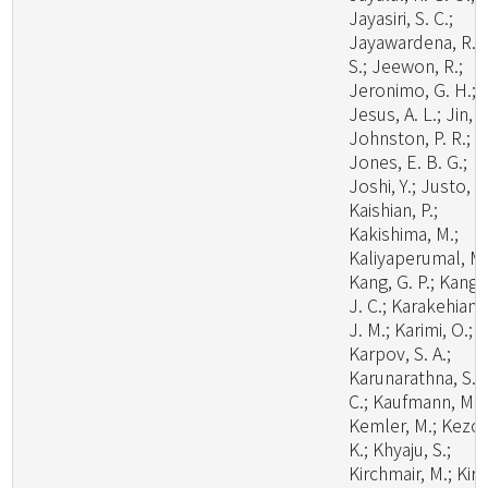
Jayasiri, S. C.;
Jayawardena, R.
S.; Jeewon, R.;
Jeronimo, G. H.;
Jesus, A. L.; Jin, J
Johnston, P. R.;
Jones, E. B. G.;
Joshi, Y.; Justo, A.
Kaishian, P.;
Kakishima, M.;
Kaliyaperumal, M.
Kang, G. P.; Kang,
J. C.; Karakehian,
J. M.; Karimi, O.;
Karpov, S. A.;
Karunarathna, S.
C.; Kaufmann, M.;
Kemler, M.; Kezo,
K.; Khyaju, S.;
Kirchmair, M.; Kirk