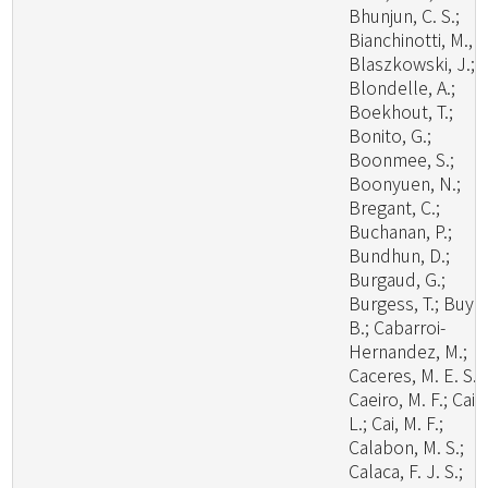
Bhunjun, C. S.;
Bianchinotti, M., V
Blaszkowski, J.;
Blondelle, A.;
Boekhout, T.;
Bonito, G.;
Boonmee, S.;
Boonyuen, N.;
Bregant, C.;
Buchanan, P.;
Bundhun, D.;
Burgaud, G.;
Burgess, T.; Buyc
B.; Cabarroi-
Hernandez, M.;
Caceres, M. E. S.;
Caeiro, M. F.; Cai,
L.; Cai, M. F.;
Calabon, M. S.;
Calaca, F. J. S.;