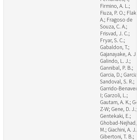
Firmino, A. L.;
Fiuza, P. O.; Flaku
A.; Fragoso de
Souza, C. A.;
Frisvad, J. C.;
Fryar, S. C.;
Gabaldon, T.;
Gajanayake, A. J.;
Galindo, L. J.;
Gannibal, P. B.;
Garcia, D.; Garcia-
Sandoval, S. R.;
Garrido-Benavent
I; Garzoli, L.;
Gautam, A. K.; Ge,
Z-W; Gene, D. J.;
Gentekaki, E.;
Ghobad-Nejhad,
M.; Giachini, A. J.;
Gibertoni, T. B.;