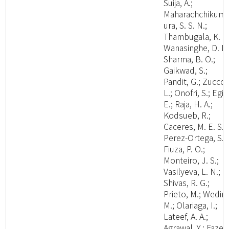
Suija, A.;
Maharachchikum
ura, S. S. N.;
Thambugala, K. M
Wanasinghe, D. N.
Sharma, B. O.;
Gaikwad, S.;
Pandit, G.; Zuccon
L.; Onofri, S.; Egid
E.; Raja, H. A.;
Kodsueb, R.;
Caceres, M. E. S.;
Perez-Ortega, S.;
Fiuza, P. O.;
Monteiro, J. S.;
Vasilyeva, L. N.;
Shivas, R. G.;
Prieto, M.; Wedin,
M.; Olariaga, I.;
Lateef, A. A.;
Agrawal, Y.; Fazeli