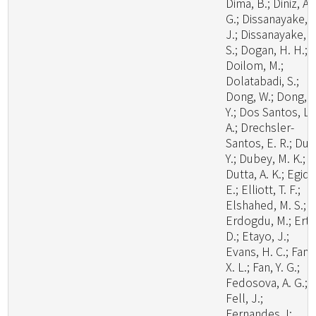
Dima, B.; Diniz, A.
G.; Dissanayake, A
J.; Dissanayake, L
S.; Dogan, H. H.;
Doilom, M.;
Dolatabadi, S.;
Dong, W.; Dong, Z
Y.; Dos Santos, L.
A.; Drechsler-
Santos, E. R.; Du, 
Y.; Dubey, M. K.;
Dutta, A. K.; Egidi,
E.; Elliott, T. F.;
Elshahed, M. S.;
Erdogdu, M.; Ertz
D.; Etayo, J.;
Evans, H. C.; Fan,
X. L.; Fan, Y. G.;
Fedosova, A. G.;
Fell, J.;
Fernandes, I;