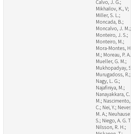
Calvo, J. G.;
Mikhailov, K., V;
Miller, S. L.;
Moncada, B.;
Moncalvo, J. M.;
Monteiro, J. S.;
Monteiro, M.;
Mora-Montes, H.
M.; Moreau, P. A.;
Mueller, G. M.;
Mukhopadyay, S.;
Murugadoss, R.;
Nagy, L. G.;
Najafiniya, M.;
Nanayakkara, C.
M.; Nascimento, C
C.; Nei, Y.; Neves,
M. A.; Neuhauser,
S.; Niego, A. G. T.;
Nilsson, R. H.;
Niskanen, T.;