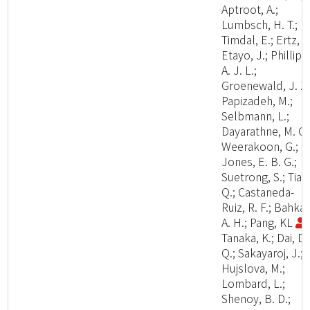
Aptroot, A.;
Lumbsch, H. T.;
Timdal, E.; Ertz, D
Etayo, J.; Phillips
A. J. L.;
Groenewald, J. Z.
Papizadeh, M.;
Selbmann, L.;
Dayarathne, M. C.
Weerakoon, G.;
Jones, E. B. G.;
Suetrong, S.; Tian
Q.; Castaneda-
Ruiz, R. F.; Bahkali
A. H.; Pang, KL
;
Tanaka, K.; Dai, D.
Q.; Sakayaroj, J.;
Hujslova, M.;
Lombard, L.;
Shenoy, B. D.;