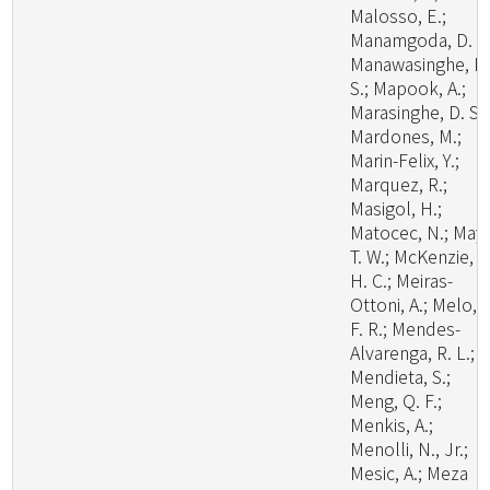
Malosso, E.;
Manamgoda, D. S.
Manawasinghe, I.
S.; Mapook, A.;
Marasinghe, D. S.;
Mardones, M.;
Marin-Felix, Y.;
Marquez, R.;
Masigol, H.;
Matocec, N.; May,
T. W.; McKenzie, E
H. C.; Meiras-
Ottoni, A.; Melo, R
F. R.; Mendes-
Alvarenga, R. L.;
Mendieta, S.;
Meng, Q. F.;
Menkis, A.;
Menolli, N., Jr.;
Mesic, A.; Meza