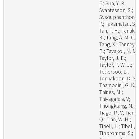
F.; Sun, Y. R.;
Svantesson, S.;
Sysouphanthong,
P.; Takamatsu, S.;
Tan, T. H.; Tanaka,
K.; Tang, A. M. C.;
Tang, X.; Tanney, 
B.; Tavakol, N. M.
Taylor, J. E.;
Taylor, P. W. J.;
Tedersoo, L.;
Tennakoon, D. S.;
Thamodini, G. K.;
Thines, M.;
Thiyagaraja, V;
Thongklang, N.;
Tiago, P., V; Tian,
Q.; Tian, W. H.;
Tibell, L.; Tibell, S
Tibpromma, S.;