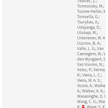
Tkalcec, Z.;
Tomsovsky, M.;
Toome-Heller, M.
Torruella, G.;
Tsurykau, A.;
Udayanga, D.;
Ulukapi, M.;
Untereiner, W. A.;
Uzunov, B. A.;
Valle, L. G.; Van
Caenegem, W.; V
den Wyngaert, S.;
Van Vooren, N.;
Velez, P.; Verma, 
K.; Vieira, L. C.;
Vieira, W. A. S.;
Vizzini, A.; Walker,
A.; Walker, A. K.;
Wanasinghe, D. N.
Wang, C. G.; Wang
K.
; Wang, S. X.;