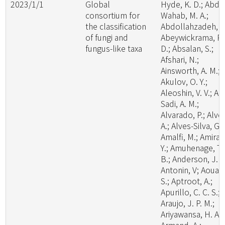
2023/1/1
Global
Hyde, K. D.; Abde
consortium for
Wahab, M. A.;
the classification
Abdollahzadeh, J.
of fungi and
Abeywickrama, P.
fungus-like taxa
D.; Absalan, S.;
Afshari, N.;
Ainsworth, A. M.;
Akulov, O. Y.;
Aleoshin, V. V.; Al-
Sadi, A. M.;
Alvarado, P.; Alve
A.; Alves-Silva, G.;
Amalfi, M.; Amira,
Y.; Amuhenage, T.
B.; Anderson, J. L
Antonin, V; Aouali
S.; Aptroot, A.;
Apurillo, C. C. S.;
Araujo, J. P. M.;
Ariyawansa, H. A.;