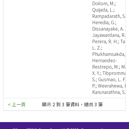
Doilom, M.;
Quijada, L.;
Rampadarath, S.;
Heredia, G.;
Dissanayake, A. J.
Jayawardana, R. S
Perera, R. H.; Tan
L. Z.;
Phukhamsakda, C
Hernandez-
Restrepo, M.; Ma,
X. Y.; Tibpromma,
S.; Gusmao, L. F.
P.; Weerahewa, D.
Karunarathna, S. 
< 上一頁
顯示 2 到 3 筆資料，總共 3 筆