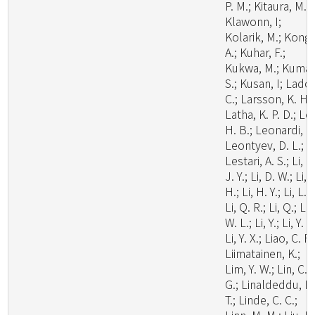
P. M.; Kitaura, M. J
Klawonn, I;
Kolarik, M.; Kong,
A.; Kuhar, F.;
Kukwa, M.; Kumar
S.; Kusan, I; Lado,
C.; Larsson, K. H.;
Latha, K. P. D.; Le
H. B.; Leonardi, M
Leontyev, D. L.;
Lestari, A. S.; Li, C
J. Y.; Li, D. W.; Li,
H.; Li, H. Y.; Li, L.;
Li, Q. R.; Li, Q.; Li,
W. L.; Li, Y.; Li, Y. C
Li, Y. X.; Liao, C. F.
Liimatainen, K.;
Lim, Y. W.; Lin, C.
G.; Linaldeddu, B
T.; Linde, C. C.;