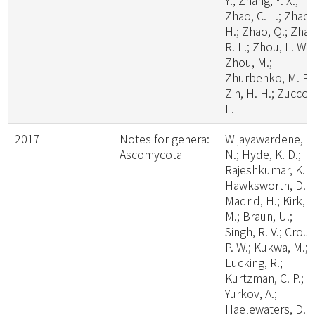
Y.; Zhang, Y. X.;
Zhao, C. L.; Zhao,
H.; Zhao, Q.; Zhao
R. L.; Zhou, L. W.;
Zhou, M.;
Zhurbenko, M. P.;
Zin, H. H.; Zuccon
L.
2017
Notes for genera:
Wijayawardene, N
Ascomycota
N.; Hyde, K. D.;
Rajeshkumar, K. C
Hawksworth, D. L
Madrid, H.; Kirk, P
M.; Braun, U.;
Singh, R. V.; Crous
P. W.; Kukwa, M.;
Lucking, R.;
Kurtzman, C. P.;
Yurkov, A.;
Haelewaters, D.;