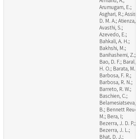
Armand, A.;
Arumugam, E.;
Asghari, R.; Assis,
D. M. A.; Atienza, V
Avasthi, S.;
Azevedo, E.;
Bahkali, A. H.;
Bakhshi, M.;
Banihashemi, Z.;
Bao, D. F.; Baral,
H. O.; Barata, M.;
Barbosa, F. R.;
Barbosa, R. N.;
Barreto, R. W.;
Baschien, C.;
Belamesiatseva, 
B.; Bennett Reuel
M.; Bera, I;
Bezerra, J. D. P.;
Bezerra, J. L.;
Bhat, D. J.;