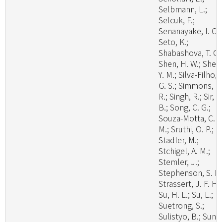
Selbmann, L.;
Selcuk, F.;
Senanayake, I. C.;
Seto, K.;
Shabashova, T. G.
Shen, H. W.; Shen
Y. M.; Silva-Filho, 
G. S.; Simmons, D
R.; Singh, R.; Sir, E
B.; Song, C. G.;
Souza-Motta, C.
M.; Sruthi, O. P.;
Stadler, M.;
Stchigel, A. M.;
Stemler, J.;
Stephenson, S. L.
Strassert, J. F. H.;
Su, H. L.; Su, L.;
Suetrong, S.;
Sulistyo, B.; Sun, 