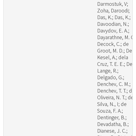
Darmostuk, V;
Zoha, Daroodi;
Das, K.; Das, K.;
Davoodian, N.;
Davydov, E. A.;
Dayarathne, M. C.
Decock, C.; de
Groot, M. D.; De
Kesel, A.; dela
Cruz, T. E. E.; De
Lange, R.;
Delgado, G.;
Denchev, C. M.;
Denchev, T. T.; de
Oliveira, N. T.; de
Silva, N., I; de
Souza, F. A.;
Dentinger, B.;
Devadatha, B.;
Dianese, J. C.;