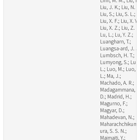
Linn, M. M.; Liu, F.
Liu, J. K.; Liu, N. G
Liu, S.; Liu, S. L.;
Liu, X. F.; Liu, X. Y.;
Liu, X. Z.; Liu, Z. B
Lu, L.; Lu, Y. Z.;
Luangharn, T.;
Luangsa-ard, J. J.
Lumbsch, H. T.;
Lumyong, S.; Luo
L.; Luo, M.; Luo, Z
L.; Ma, J.;
Machado, A. R.;
Madagammana, A
D.; Madrid, H.;
Magurno, F.;
Magyar, D.;
Mahadevan, N.;
Maharachchikum
ura, S. S. N.;
Maimaiti, Y.;