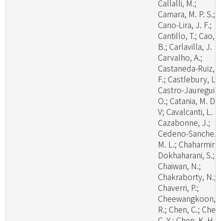
Callalli, M.;
Camara, M. P. S.;
Cano-Lira, J. F.;
Cantillo, T.; Cao,
B.; Carlavilla, J. R.
Carvalho, A.;
Castaneda-Ruiz, R
F.; Castlebury, L.;
Castro-Jauregui,
O.; Catania, M. D.,
V; Cavalcanti, L. H
Cazabonne, J.;
Cedeno-Sanchez,
M. L.; Chaharmiri-
Dokhaharani, S.;
Chaiwan, N.;
Chakraborty, N.;
Chaverri, P.;
Cheewangkoon,
R.; Chen, C.; Chen
C. Y.; Chen, K. H.;