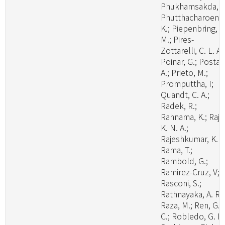
Phukhamsakda, C
Phutthacharoen,
K.; Piepenbring,
M.; Pires-
Zottarelli, C. L. A.
Poinar, G.; Posta,
A.; Prieto, M.;
Promputtha, I;
Quandt, C. A.;
Radek, R.;
Rahnama, K.; Raj,
K. N. A.;
Rajeshkumar, K. C
Rama, T.;
Rambold, G.;
Ramirez-Cruz, V;
Rasconi, S.;
Rathnayaka, A. R.;
Raza, M.; Ren, G.
C.; Robledo, G. L.