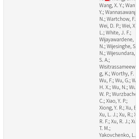
Wang, X. Y.; Wang
Y.; Wannasawang,
N.; Wartchow, F.;
Wei, D. P.; Wei, X.
L.; White, J. F.;
Wijayawardene, N
N.; Wijesinghe, S.
N.; Wijesundara, D
S. A.;
Wisitrassameewo
g, K.; Worthy, F. R.
Wu, F.; Wu, G.; Wu
H. X.; Wu, N.; Wu,
W. P.; Wurzbacher
C.; Xiao, Y. P.;
Xiong, Y. R.; Xu, B.
Xu, L. J.; Xu, R.; X
R. F.; Xu, R. J.; Xu,
T. M.;
Yakovchenko, L.;