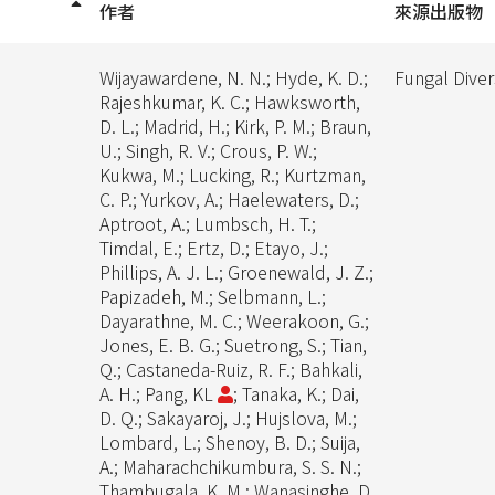
作者
來源出版物
Wijayawardene, N. N.; Hyde, K. D.;
Fungal Diver
Rajeshkumar, K. C.; Hawksworth,
D. L.; Madrid, H.; Kirk, P. M.; Braun,
U.; Singh, R. V.; Crous, P. W.;
Kukwa, M.; Lucking, R.; Kurtzman,
C. P.; Yurkov, A.; Haelewaters, D.;
Aptroot, A.; Lumbsch, H. T.;
Timdal, E.; Ertz, D.; Etayo, J.;
Phillips, A. J. L.; Groenewald, J. Z.;
Papizadeh, M.; Selbmann, L.;
Dayarathne, M. C.; Weerakoon, G.;
Jones, E. B. G.; Suetrong, S.; Tian,
Q.; Castaneda-Ruiz, R. F.; Bahkali,
A. H.; Pang, KL
; Tanaka, K.; Dai,
D. Q.; Sakayaroj, J.; Hujslova, M.;
Lombard, L.; Shenoy, B. D.; Suija,
A.; Maharachchikumbura, S. S. N.;
Thambugala, K. M.; Wanasinghe, D.