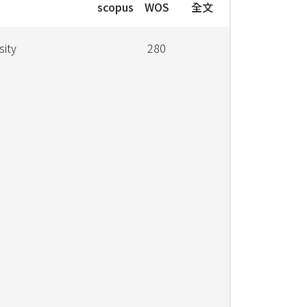
scopus
WOS
全文
sity
280