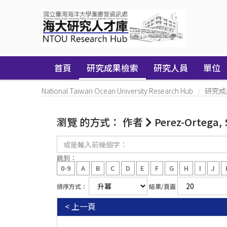
Skip
navigation
首頁
研究成果檢索
研究人員
單位
National Taiwan Ocean University Research Hub
研究成
瀏覽 的方式： 作者
Perez-Ortega, 
或
是
輸
跳到：
入
0-9
A
B
C
D
E
F
G
H
I
J
前
幾
排序方式：
結果/頁面
個
字：
< 上一頁