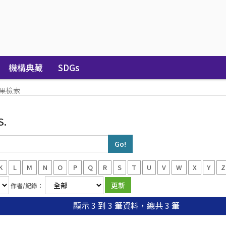
機構典藏
SDGs
果檢索
S.
K
L
M
N
O
P
Q
R
S
T
U
V
W
X
Y
Z
作者/紀錄：
顯示 3 到 3 筆資料，總共 3 筆