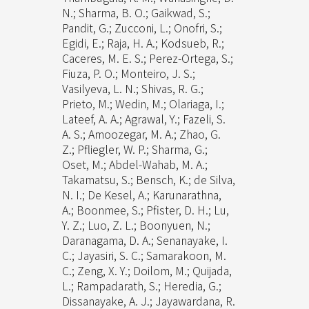
N.; Sharma, B. O.; Gaikwad, S.;
Pandit, G.; Zucconi, L.; Onofri, S.;
Egidi, E.; Raja, H. A.; Kodsueb, R.;
Caceres, M. E. S.; Perez-Ortega, S.;
Fiuza, P. O.; Monteiro, J. S.;
Vasilyeva, L. N.; Shivas, R. G.;
Prieto, M.; Wedin, M.; Olariaga, I.;
Lateef, A. A.; Agrawal, Y.; Fazeli, S.
A. S.; Amoozegar, M. A.; Zhao, G.
Z.; Pfliegler, W. P.; Sharma, G.;
Oset, M.; Abdel-Wahab, M. A.;
Takamatsu, S.; Bensch, K.; de Silva,
N. I.; De Kesel, A.; Karunarathna,
A.; Boonmee, S.; Pfister, D. H.; Lu,
Y. Z.; Luo, Z. L.; Boonyuen, N.;
Daranagama, D. A.; Senanayake, I.
C.; Jayasiri, S. C.; Samarakoon, M.
C.; Zeng, X. Y.; Doilom, M.; Quijada,
L.; Rampadarath, S.; Heredia, G.;
Dissanayake, A. J.; Jayawardana, R.