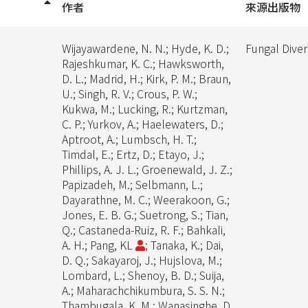
作者
來源出版物
Wijayawardene, N. N.; Hyde, K. D.;
Fungal Diver
Rajeshkumar, K. C.; Hawksworth,
D. L.; Madrid, H.; Kirk, P. M.; Braun,
U.; Singh, R. V.; Crous, P. W.;
Kukwa, M.; Lucking, R.; Kurtzman,
C. P.; Yurkov, A.; Haelewaters, D.;
Aptroot, A.; Lumbsch, H. T.;
Timdal, E.; Ertz, D.; Etayo, J.;
Phillips, A. J. L.; Groenewald, J. Z.;
Papizadeh, M.; Selbmann, L.;
Dayarathne, M. C.; Weerakoon, G.;
Jones, E. B. G.; Suetrong, S.; Tian,
Q.; Castaneda-Ruiz, R. F.; Bahkali,
A. H.; Pang, KL
; Tanaka, K.; Dai,
D. Q.; Sakayaroj, J.; Hujslova, M.;
Lombard, L.; Shenoy, B. D.; Suija,
A.; Maharachchikumbura, S. S. N.;
Thambugala, K. M.; Wanasinghe, D.