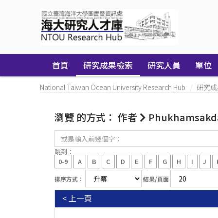
Skip
navigation
首頁
研究成果檢索
研究人員
單位
National Taiwan Ocean University Research Hub
研究成
瀏覽 的方式： 作者
Phukhamsakda
或
是
輸
跳到：
入
0-9
A
B
C
D
E
F
G
H
I
J
前
幾
排序方式：
結果/頁面
個
字：
< 上一頁