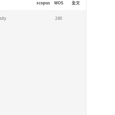
scopus
WOS
全文
sity
280