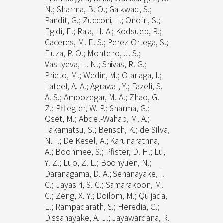
N.; Sharma, B. O.; Gaikwad, S.;
Pandit, G.; Zucconi, L.; Onofri, S.;
Egidi, E.; Raja, H. A.; Kodsueb, R.;
Caceres, M. E. S.; Perez-Ortega, S.;
Fiuza, P. O.; Monteiro, J. S.;
Vasilyeva, L. N.; Shivas, R. G.;
Prieto, M.; Wedin, M.; Olariaga, I.;
Lateef, A. A.; Agrawal, Y.; Fazeli, S.
A. S.; Amoozegar, M. A.; Zhao, G.
Z.; Pfliegler, W. P.; Sharma, G.;
Oset, M.; Abdel-Wahab, M. A.;
Takamatsu, S.; Bensch, K.; de Silva,
N. I.; De Kesel, A.; Karunarathna,
A.; Boonmee, S.; Pfister, D. H.; Lu,
Y. Z.; Luo, Z. L.; Boonyuen, N.;
Daranagama, D. A.; Senanayake, I.
C.; Jayasiri, S. C.; Samarakoon, M.
C.; Zeng, X. Y.; Doilom, M.; Quijada,
L.; Rampadarath, S.; Heredia, G.;
Dissanayake, A. J.; Jayawardana, R.