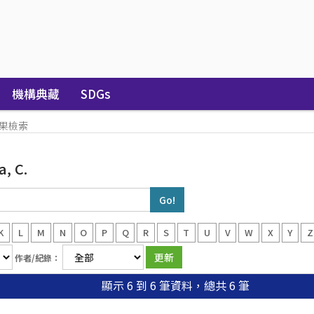
機構典藏
SDGs
果檢索
, C.
K
L
M
N
O
P
Q
R
S
T
U
V
W
X
Y
Z
作者/紀錄：
顯示 6 到 6 筆資料，總共 6 筆