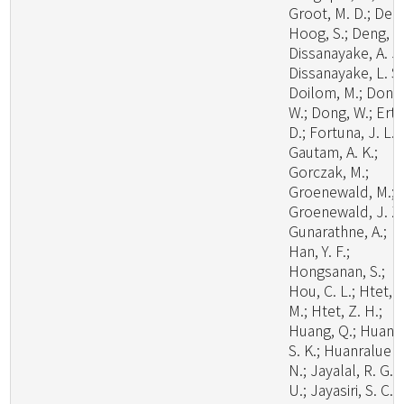
Groot, M. D.; De
Hoog, S.; Deng, W
Dissanayake, A. J.
Dissanayake, L. S.
Doilom, M.; Dong
W.; Dong, W.; Ertz
D.; Fortuna, J. L.;
Gautam, A. K.;
Gorczak, M.;
Groenewald, M.;
Groenewald, J. Z.
Gunarathne, A.;
Han, Y. F.;
Hongsanan, S.;
Hou, C. L.; Htet, Y
M.; Htet, Z. H.;
Huang, Q.; Huang
S. K.; Huanraluek,
N.; Jayalal, R. G.
U.; Jayasiri, S. C.;