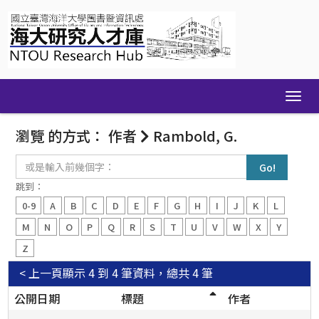
Skip
navigation
瀏覽 的方式： 作者
Rambold, G.
或
是
輸
跳到：
入
0-9
A
B
C
D
E
F
G
H
I
J
K
L
前
幾
M
N
O
P
Q
R
S
T
U
V
W
X
Y
個
Z
字：
< 上一頁
顯示 4 到 4 筆資料，總共 4 筆
公開日期
標題
作者