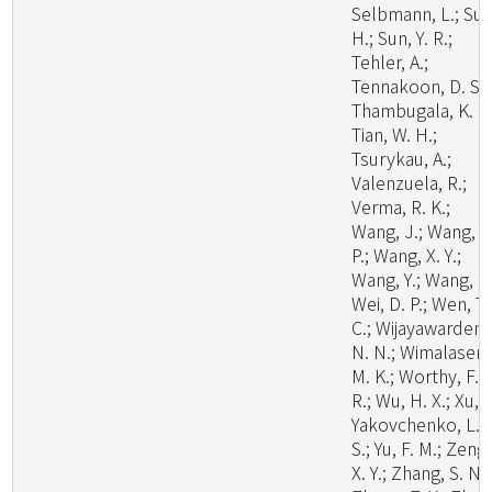
Selbmann, L.; Su,
H.; Sun, Y. R.;
Tehler, A.;
Tennakoon, D. S.;
Thambugala, K. M
Tian, W. H.;
Tsurykau, A.;
Valenzuela, R.;
Verma, R. K.;
Wang, J.; Wang, W
P.; Wang, X. Y.;
Wang, Y.; Wang, Z.
Wei, D. P.; Wen, T.
C.; Wijayawardene
N. N.; Wimalasena
M. K.; Worthy, F.
R.; Wu, H. X.; Xu, L
Yakovchenko, L.
S.; Yu, F. M.; Zeng,
X. Y.; Zhang, S. N.;