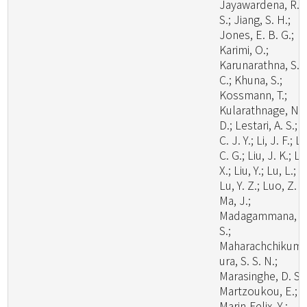
Jayawardena, R.
S.; Jiang, S. H.;
Jones, E. B. G.;
Karimi, O.;
Karunarathna, S.
C.; Khuna, S.;
Kossmann, T.;
Kularathnage, N.
D.; Lestari, A. S.; L
C. J. Y.; Li, J. F.; Li
C. G.; Liu, J. K.; Li
X.; Liu, Y.; Lu, L.;
Lu, Y. Z.; Luo, Z. L
Ma, J.;
Madagammana, A
S.;
Maharachchikum
ura, S. S. N.;
Marasinghe, D. S.;
Martzoukou, E.;
Marin-Felix, Y.;