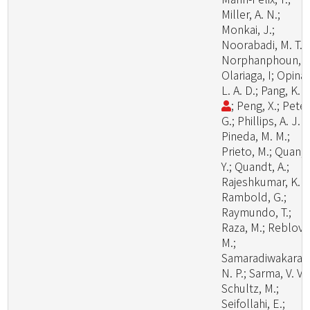
Miller, A. N.;
Monkai, J.;
Noorabadi, M. T.;
Norphanphoun, C
Olariaga, I; Opina,
L. A. D.; Pang, K. 
; Peng, X.; Peter
G.; Phillips, A. J. L
Pineda, M. M.;
Prieto, M.; Quan,
Y.; Quandt, A.;
Rajeshkumar, K. C
Rambold, G.;
Raymundo, T.;
Raza, M.; Reblova
M.;
Samaradiwakara,
N. P.; Sarma, V. V.;
Schultz, M.;
Seifollahi, E.;