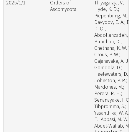
2025/1/1
Orders of
Thiyagaraja, V;
Ascomycota
Hyde, K. D.;
Piepenbring, M.;
Davydov, E. A.; Da
D. Q.;
Abdollahzadeh, J.
Bundhun, D.;
Chethana, K. W. T.
Crous, P. W.;
Gajanayake, A. J.;
Gomdola, D.;
Haelewaters, D.;
Johnston, P. R.;
Mardones, M.;
Perera, R. H.;
Senanayake, I. C.;
Tibpromma, S.;
Yasanthika, W. A.
E.; Abbasi, M. W.;
Abdel-Wahab, M.