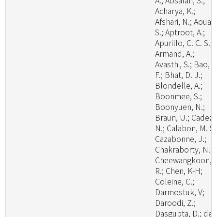
A.; Absalan, S.;
Acharya, K.;
Afshari, N.; Aouali
S.; Aptroot, A.;
Apurillo, C. C. S.;
Armand, A.;
Avasthi, S.; Bao, D
F.; Bhat, D. J.;
Blondelle, A.;
Boonmee, S.;
Boonyuen, N.;
Braun, U.; Cadez,
N.; Calabon, M. S.
Cazabonne, J.;
Chakraborty, N.;
Cheewangkoon,
R.; Chen, K-H;
Coleine, C.;
Darmostuk, V;
Daroodi, Z.;
Dasgupta, D.; de