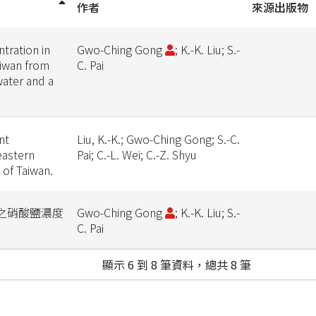
作者
來源出版物
ntration in
Gwo-Ching Gong
; K.-K. Liu; S.-
aiwan from
C. Pai
water and a
nt
Liu, K.-K.; Gwo-Ching Gong; S.-C.
eastern
Pai; C.-L. Wei; C.-Z. Shyu
 of Taiwan.
之硝酸鹽濃度
Gwo-Ching Gong
; K.-K. Liu; S.-
C. Pai
顯示 6 到 8 筆資料，總共 8 筆