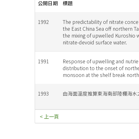
公開日期
標題
1992
The predictability of nitrate conce
the East China Sea off northern T
the mixing of upwelled Kuroshio 
nitrate-devoid surface water.
1991
Response of upwelling and nutrie
distribution to the onset of north
monsoon at the shelf break north
1993
由海面溫度推算東海南部陸棚海水
< 上一頁