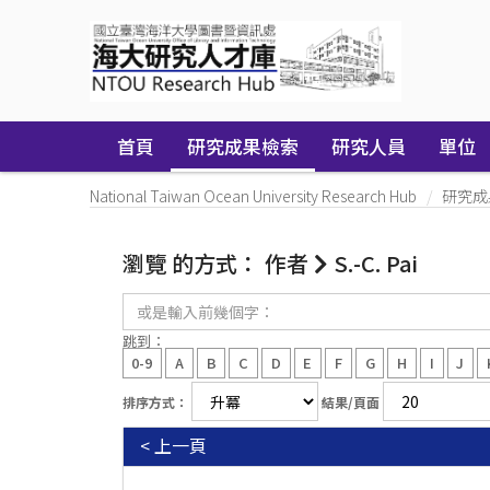
Skip
navigation
首頁
研究成果檢索
研究人員
單位
National Taiwan Ocean University Research Hub
研究成
瀏覽 的方式： 作者
S.-C. Pai
或
是
輸
跳到：
入
0-9
A
B
C
D
E
F
G
H
I
J
前
幾
排序方式：
結果/頁面
個
字：
< 上一頁