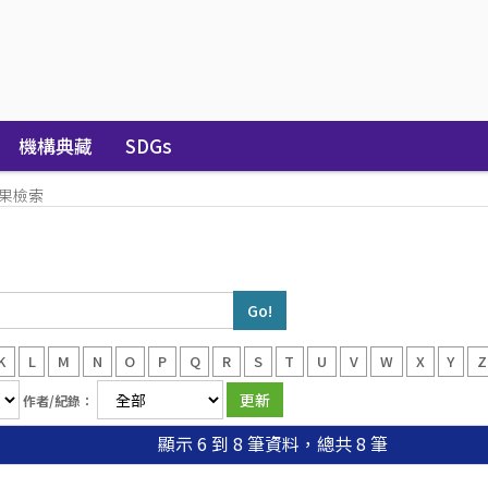
機構典藏
SDGs
果檢索
K
L
M
N
O
P
Q
R
S
T
U
V
W
X
Y
Z
作者/紀錄：
顯示 6 到 8 筆資料，總共 8 筆