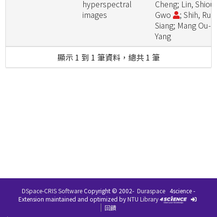
hyperspectral
Cheng; Lin, Shiou
images
Gwo
; Shih, Ruei
Siang; Mang Ou-
Yang
顯示 1 到 1 筆資料，總共 1 筆
DSpace-CRIS Software
Copyright © 2002-
Duraspace
4science -
Extension maintained and optimized by
NTU Library
回饋