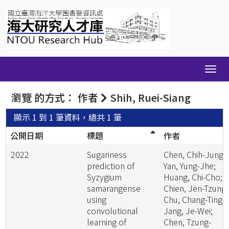
Skip
navigation
瀏覽 的方式： 作者
Shih, Ruei-Siang
顯示 1 到 1 筆資料，總共 1 筆
公開日期
標題
作者
2022
Sugariness
Chen, Chih-Jung;
prediction of
Yan, Yung-Jhe;
Syzygium
Huang, Chi-Cho;
samarangense
Chien, Jen-Tzung;
using
Chu, Chang-Ting;
convolutional
Jang, Je-Wei;
learning of
Chen, Tzung-