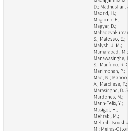
Madagammana, A
D.; Madhushan, A.
Madrid, H.;
Magurno, F.;
Magyar, D.;
Mahadevakumar,
S.; Malosso, E.;
Malysh, J. M.;
Mamarabadi, M.;
Manawasinghe, I.
S.; Manfrino, R. G.
Manimohan, P.;
Mao, N.; Mapook,
A.; Marchese, P.;
Marasinghe, D. S.;
Mardones, M.;
Marin-Felix, Y.;
Masigol, H.;
Mehrabi, M.;
Mehrabi-Koushki,
M.; Meiras-Ottoni,