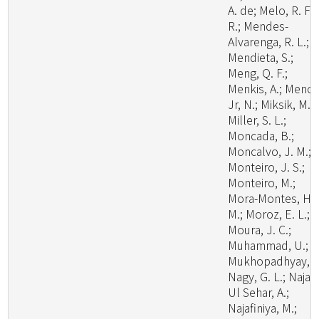
A. de; Melo, R. F.
R.; Mendes-
Alvarenga, R. L.;
Mendieta, S.;
Meng, Q. F.;
Menkis, A.; Menoll
Jr, N.; Miksik, M.;
Miller, S. L.;
Moncada, B.;
Moncalvo, J. M.;
Monteiro, J. S.;
Monteiro, M.;
Mora-Montes, H.
M.; Moroz, E. L.;
Moura, J. C.;
Muhammad, U.;
Mukhopadhyay, S
Nagy, G. L.; Naja
Ul Sehar, A.;
Najafiniya, M.;