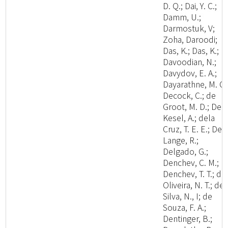
D. Q.; Dai, Y. C.;
Damm, U.;
Darmostuk, V;
Zoha, Daroodi;
Das, K.; Das, K.;
Davoodian, N.;
Davydov, E. A.;
Dayarathne, M. C.
Decock, C.; de
Groot, M. D.; De
Kesel, A.; dela
Cruz, T. E. E.; De
Lange, R.;
Delgado, G.;
Denchev, C. M.;
Denchev, T. T.; de
Oliveira, N. T.; de
Silva, N., I; de
Souza, F. A.;
Dentinger, B.;