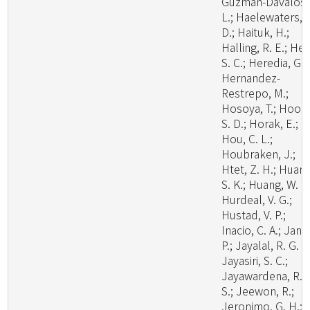
Guzman-Davalos,
L.; Haelewaters,
D.; Haituk, H.;
Halling, R. E.; He,
S. C.; Heredia, G.;
Hernandez-
Restrepo, M.;
Hosoya, T.; Hoog
S. D.; Horak, E.;
Hou, C. L.;
Houbraken, J.;
Htet, Z. H.; Huang
S. K.; Huang, W. J.
Hurdeal, V. G.;
Hustad, V. P.;
Inacio, C. A.; Janik
P.; Jayalal, R. G. U
Jayasiri, S. C.;
Jayawardena, R.
S.; Jeewon, R.;
Jeronimo, G. H.;