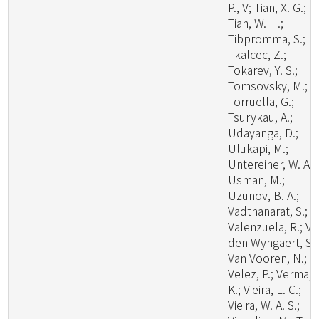
P., V; Tian, X. G.;
Tian, W. H.;
Tibpromma, S.;
Tkalcec, Z.;
Tokarev, Y. S.;
Tomsovsky, M.;
Torruella, G.;
Tsurykau, A.;
Udayanga, D.;
Ulukapi, M.;
Untereiner, W. A.;
Usman, M.;
Uzunov, B. A.;
Vadthanarat, S.;
Valenzuela, R.; V
den Wyngaert, S.;
Van Vooren, N.;
Velez, P.; Verma, 
K.; Vieira, L. C.;
Vieira, W. A. S.;