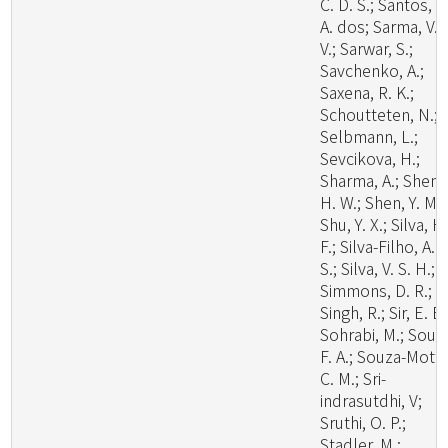
C. D. S.; Santos, L
A. dos; Sarma, V.
V.; Sarwar, S.;
Savchenko, A.;
Saxena, R. K.;
Schoutteten, N.;
Selbmann, L.;
Sevcikova, H.;
Sharma, A.; Shen,
H. W.; Shen, Y. M.;
Shu, Y. X.; Silva, H
F.; Silva-Filho, A. 
S.; Silva, V. S. H.;
Simmons, D. R.;
Singh, R.; Sir, E. B.
Sohrabi, M.; Souz
F. A.; Souza-Motta
C. M.; Sri-
indrasutdhi, V;
Sruthi, O. P.;
Stadler, M.;