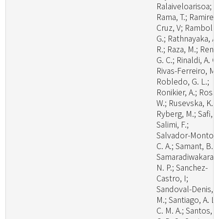
Ralaiveloarisoa;
Rama, T.; Ramirez
Cruz, V; Rambold
G.; Rathnayaka, A.
R.; Raza, M.; Ren,
G. C.; Rinaldi, A. C.
Rivas-Ferreiro, M.
Robledo, G. L.;
Ronikier, A.; Rossi
W.; Rusevska, K.;
Ryberg, M.; Safi, A
Salimi, F.;
Salvador-Montoy
C. A.; Samant, B.;
Samaradiwakara,
N. P.; Sanchez-
Castro, I;
Sandoval-Denis,
M.; Santiago, A. L.
C. M. A.; Santos, A