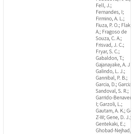
Fell, J.;
Fernandes, I;
Firmino, A. L.;
Fiuza, P. O.; Flaku
A.; Fragoso de
Souza, C. A.;
Frisvad, J. C.;
Fryar, S. C.;
Gabaldon, T.;
Gajanayake, A. J.;
Galindo, L. J.;
Gannibal, P. B.;
Garcia, D.; Garcia-
Sandoval, S. R.;
Garrido-Benavent
I; Garzoli, L.;
Gautam, A. K.; Ge,
Z-W; Gene, D. J.;
Gentekaki, E.;
Ghobad-Nejhad,