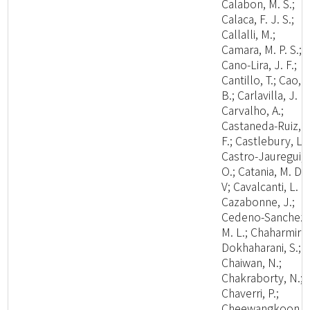
Calabon, M. S.;
Calaca, F. J. S.;
Callalli, M.;
Camara, M. P. S.;
Cano-Lira, J. F.;
Cantillo, T.; Cao,
B.; Carlavilla, J. R.
Carvalho, A.;
Castaneda-Ruiz, R
F.; Castlebury, L.;
Castro-Jauregui,
O.; Catania, M. D.,
V; Cavalcanti, L. H
Cazabonne, J.;
Cedeno-Sanchez,
M. L.; Chaharmiri-
Dokhaharani, S.;
Chaiwan, N.;
Chakraborty, N.;
Chaverri, P.;
Cheewangkoon,