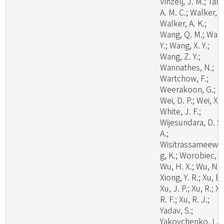
Vinzelj, J. M.; Tang
A. M. C.; Walker, A
Walker, A. K.;
Wang, Q. M.; Wan
Y.; Wang, X. Y.;
Wang, Z. Y.;
Wannathes, N.;
Wartchow, F.;
Weerakoon, G.;
Wei, D. P.; Wei, X.;
White, J. F.;
Wijesundara, D. S.
A.;
Wisitrassameewo
g, K.; Worobiec, G
Wu, H. X.; Wu, N.;
Xiong, Y. R.; Xu, B.
Xu, J. P.; Xu, R.; Xu
R. F.; Xu, R. J.;
Yadav, S.;
Yakovchenko, L.