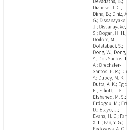
Devadatha, B.;
Dianese, J. C.;
Dima, B.; Diniz, A.
G.; Dissanayake, A
J.; Dissanayake, L
S.; Dogan, H. H.;
Doilom, M.;
Dolatabadi, S.;
Dong, W.; Dong, Z
Y.; Dos Santos, L.
A.; Drechsler-
Santos, E. R.; Du, 
Y.; Dubey, M. K.;
Dutta, A. K.; Egidi,
E.; Elliott, T. F.;
Elshahed, M. S.;
Erdogdu, M.; Ertz
D.; Etayo, J.;
Evans, H. C.; Fan,
X. L.; Fan, Y. G.;
Fedosova, A. G.;