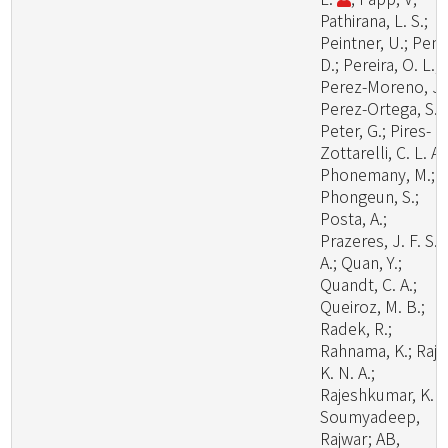
Pathirana, L. S.;
Peintner, U.; Pem
D.; Pereira, O. L.;
Perez-Moreno, J.
Perez-Ortega, S.;
Peter, G.; Pires-
Zottarelli, C. L. A.
Phonemany, M.;
Phongeun, S.;
Posta, A.;
Prazeres, J. F. S.
A.; Quan, Y.;
Quandt, C. A.;
Queiroz, M. B.;
Radek, R.;
Rahnama, K.; Raj,
K. N. A.;
Rajeshkumar, K. C
Soumyadeep,
Rajwar; AB,