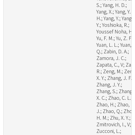
S.; Yang, H. D.;
Yang, X.; Yang, Y.
H.; Yang, Y.; Yang, 
Y.; Yoshioka, R.;
Youssef Noha, H.;
Yu, F. M.; Yu, Z. F.;
Yuan, L. L.; Yuan,
Q.; Zabin, D. A.;
Zamora, J. C.;
Zapata, C., V; Zare
R.; Zeng, M.; Zeng
X. Y.; Zhang, J. F.;
Zhang, J. Y.;
Zhang, S.; Zhang,
X. C.; Zhao, C. L.;
Zhao, H.; Zhao, H
J.; Zhao, Q.; Zhou
H. M.; Zhu, X. Y.;
Zmitrovich, I., V;
Zucconi, L.;