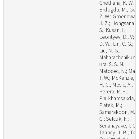
Chethana, K. W. T.
Erdogdu, M.; Ge,
Z. W.; Groenewal
J. Z.; Hongsanan,
S.; Kusan, I;
Leontyev, D., V; Li
D. W.; Lin, C. G.;
Liu, N. G.;
Maharachchikum
ura, S. S. N.;
Matocec, N.; May,
T. W.; McKenzie, E
H. C.; Mesic, A.;
Perera, R. H.;
Phukhamsakda, C
Piatek, M.;
Samarakoon, M.
C.; Selcuk, F.;
Senanayake, I. C.;
Tanney, J. B.; Tian