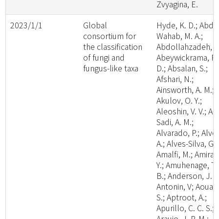
Zvyagina, E.
2023/1/1
Global
Hyde, K. D.; Abde
consortium for
Wahab, M. A.;
the classification
Abdollahzadeh, J.
of fungi and
Abeywickrama, P.
fungus-like taxa
D.; Absalan, S.;
Afshari, N.;
Ainsworth, A. M.;
Akulov, O. Y.;
Aleoshin, V. V.; Al-
Sadi, A. M.;
Alvarado, P.; Alve
A.; Alves-Silva, G.;
Amalfi, M.; Amira,
Y.; Amuhenage, T.
B.; Anderson, J. L
Antonin, V; Aouali
S.; Aptroot, A.;
Apurillo, C. C. S.;
Araujo, J. P. M.;