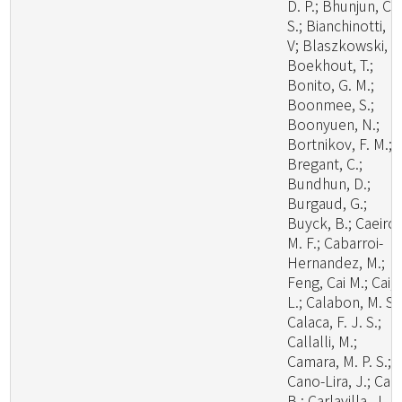
D. P.; Bhunjun, C.
S.; Bianchinotti, M
V; Blaszkowski, J.
Boekhout, T.;
Bonito, G. M.;
Boonmee, S.;
Boonyuen, N.;
Bortnikov, F. M.;
Bregant, C.;
Bundhun, D.;
Burgaud, G.;
Buyck, B.; Caeiro,
M. F.; Cabarroi-
Hernandez, M.;
Feng, Cai M.; Cai,
L.; Calabon, M. S.;
Calaca, F. J. S.;
Callalli, M.;
Camara, M. P. S.;
Cano-Lira, J.; Cao
B.; Carlavilla, J. R.