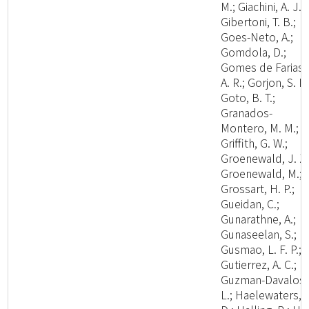
M.; Giachini, A. J.;
Gibertoni, T. B.;
Goes-Neto, A.;
Gomdola, D.;
Gomes de Farias,
A. R.; Gorjon, S. P.
Goto, B. T.;
Granados-
Montero, M. M.;
Griffith, G. W.;
Groenewald, J. Z.
Groenewald, M.;
Grossart, H. P.;
Gueidan, C.;
Gunarathne, A.;
Gunaseelan, S.;
Gusmao, L. F. P.;
Gutierrez, A. C.;
Guzman-Davalos,
L.; Haelewaters,