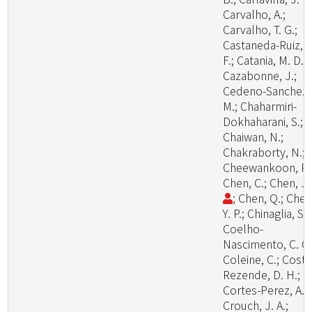
Carvalho, A.;
Carvalho, T. G.;
Castaneda-Ruiz, R
F.; Catania, M. D., 
Cazabonne, J.;
Cedeno-Sanchez,
M.; Chaharmiri-
Dokhaharani, S.;
Chaiwan, N.;
Chakraborty, N.;
Cheewankoon, R.
Chen, C.; Chen, J
; Chen, Q.; Chen
Y. P.; Chinaglia, S.;
Coelho-
Nascimento, C. C.
Coleine, C.; Costa
Rezende, D. H.;
Cortes-Perez, A.;
Crouch, J. A.;