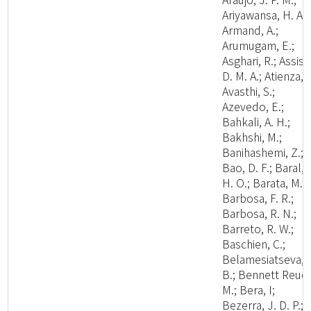
Ariyawansa, H. A.;
Armand, A.;
Arumugam, E.;
Asghari, R.; Assis,
D. M. A.; Atienza, V
Avasthi, S.;
Azevedo, E.;
Bahkali, A. H.;
Bakhshi, M.;
Banihashemi, Z.;
Bao, D. F.; Baral,
H. O.; Barata, M.;
Barbosa, F. R.;
Barbosa, R. N.;
Barreto, R. W.;
Baschien, C.;
Belamesiatseva, 
B.; Bennett Reuel
M.; Bera, I;
Bezerra, J. D. P.;