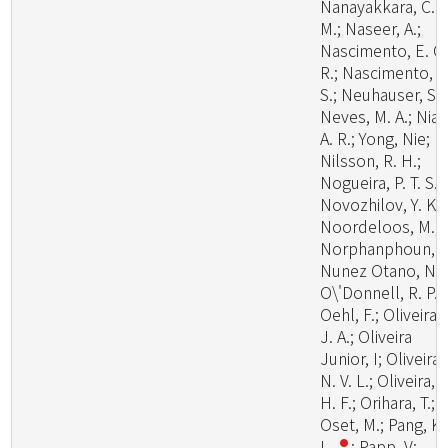
Nanayakkara, C.
M.; Naseer, A.;
Nascimento, E. C.
R.; Nascimento, S
S.; Neuhauser, S.;
Neves, M. A.; Niazi
A. R.; Yong, Nie;
Nilsson, R. H.;
Nogueira, P. T. S.;
Novozhilov, Y. K.;
Noordeloos, M.;
Norphanphoun, C
Nunez Otano, N.;
O\'Donnell, R. P.;
Oehl, F.; Oliveira,
J. A.; Oliveira
Junior, I; Oliveira,
N. V. L.; Oliveira, P
H. F.; Orihara, T.;
Oset, M.; Pang, K.
L.
; Papp, V;