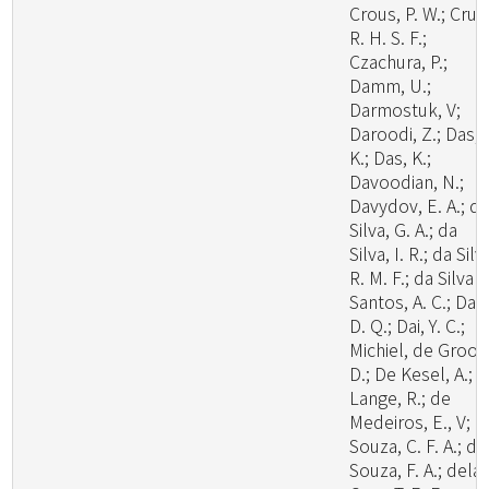
Crous, P. W.; Cruz
R. H. S. F.;
Czachura, P.;
Damm, U.;
Darmostuk, V;
Daroodi, Z.; Das,
K.; Das, K.;
Davoodian, N.;
Davydov, E. A.; d
Silva, G. A.; da
Silva, I. R.; da Silv
R. M. F.; da Silva
Santos, A. C.; Dai,
D. Q.; Dai, Y. C.;
Michiel, de Groot
D.; De Kesel, A.; 
Lange, R.; de
Medeiros, E., V; d
Souza, C. F. A.; de
Souza, F. A.; dela