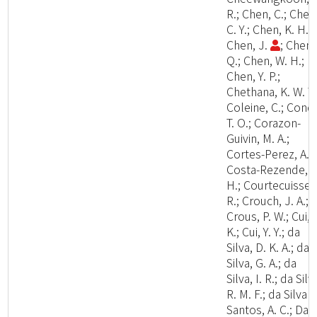
R.; Chen, C.; Chen
C. Y.; Chen, K. H.;
Chen, J.
; Chen,
Q.; Chen, W. H.;
Chen, Y. P.;
Chethana, K. W. T.
Coleine, C.; Cond
T. O.; Corazon-
Guivin, M. A.;
Cortes-Perez, A.;
Costa-Rezende, D
H.; Courtecuisse,
R.; Crouch, J. A.;
Crous, P. W.; Cui, 
K.; Cui, Y. Y.; da
Silva, D. K. A.; da
Silva, G. A.; da
Silva, I. R.; da Silv
R. M. F.; da Silva
Santos, A. C.; Dai,