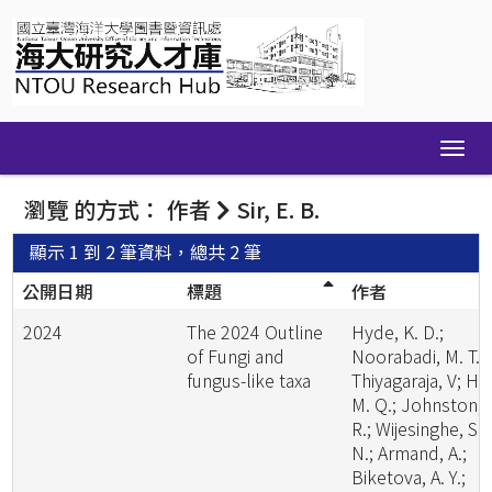
Skip
navigation
瀏覽 的方式： 作者
Sir, E. B.
顯示 1 到 2 筆資料，總共 2 筆
公開日期
標題
作者
2024
The 2024 Outline
Hyde, K. D.;
of Fungi and
Noorabadi, M. T.;
fungus-like taxa
Thiyagaraja, V; He
M. Q.; Johnston, 
R.; Wijesinghe, S.
N.; Armand, A.;
Biketova, A. Y.;