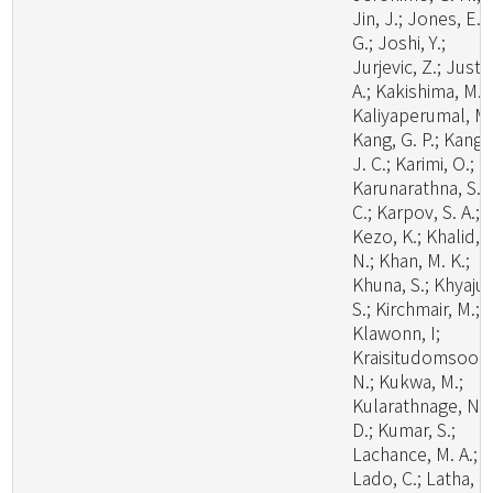
Jin, J.; Jones, E. 
G.; Joshi, Y.;
Jurjevic, Z.; Justo
A.; Kakishima, M.;
Kaliyaperumal, M.
Kang, G. P.; Kang,
J. C.; Karimi, O.;
Karunarathna, S.
C.; Karpov, S. A.;
Kezo, K.; Khalid, A
N.; Khan, M. K.;
Khuna, S.; Khyaju,
S.; Kirchmair, M.;
Klawonn, I;
Kraisitudomsook
N.; Kukwa, M.;
Kularathnage, N.
D.; Kumar, S.;
Lachance, M. A.;
Lado, C.; Latha, K