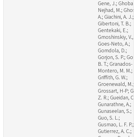
Gene, J.; Ghobad
Nejhad, M.; Ghosh
A.; Giachini, A. J.;
Gibertoni, T. B.;
Gentekaki, E.;
Gmoshinskiy, V., I
Goes-Neto, A.;
Gomdola, D.;
Gorjon, S. P.; Got
B. T.; Granados-
Montero, M. M.;
Griffith, G. W.;
Groenewald, M.;
Grossart, H-P; Gu
Z. R.; Gueidan, C.;
Gunarathne, A.;
Gunaseelan, S.;
Guo, S. L.;
Gusmao, L. F. P.;
Gutierrez, A. C.;