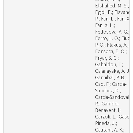
Elshahed, M. S.;
Egidi, E.; Eisvand,
P.; Fan, L.; Fan, X.;
Fan, X. L.;
Fedosova, A. G.;
Ferro, L. O.; Fiuza
P. O.; Flakus, A.;
Fonseca, E. O.;
Fryar, S. C.;
Gabaldon, T.;
Gajanayake, A. J.;
Gannibal, P. B.;
Gao, F.; Garcia-
Sanchez, D.;
Garcia-Sandoval,
R.; Garrido-
Benavent, I;
Garzoli, L.; Gasca
Pineda, J.;
Gautam, A. K.;