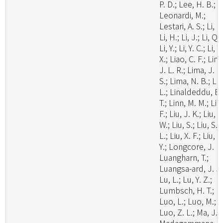
P. D.; Lee, H. B.;
Leonardi, M.;
Lestari, A. S.; Li, C.
Li, H.; Li, J.; Li, Q.;
Li, Y.; Li, Y. C.; Li, Y.
X.; Liao, C. F.; Lim
J. L. R.; Lima, J. M
S.; Lima, N. B.; Lin
L.; Linaldeddu, B.
T.; Linn, M. M.; Liu
F.; Liu, J. K.; Liu, J
W.; Liu, S.; Liu, S.
L.; Liu, X. F.; Liu, X
Y.; Longcore, J. E.
Luangharn, T.;
Luangsa-ard, J. J.
Lu, L.; Lu, Y. Z.;
Lumbsch, H. T.;
Luo, L.; Luo, M.;
Luo, Z. L.; Ma, J.;