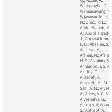
Q.; Vizzini, A.;
Wanasinghe, D. N.
Wannasawang, N.
Wijayawardene, N
N.; Zhao, R. L.;
Abdel-Wahab, M.
A.; Abdollahzadeh
J.; Abeywickrama
P. D.; Absalan, S.;
Acharya, K.;
Afshari, N.; Afshan
N. S.; Afzalinia, S.;
Ahmadpour, S. A.;
Akulov, O.;
Alizadeh, A.;
Alizadeh, M.; Al-
Sadi, A. M.; Alves,
A.; Alves, V. C. S.;
Alves-Silva, G.;
Antonin, V; Aouali
S.; Aptroot, A.;