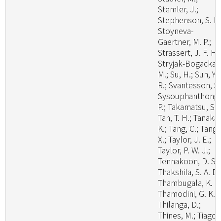
Stemler, J.;
Stephenson, S. L.
Stoyneva-
Gaertner, M. P.;
Strassert, J. F. H.;
Stryjak-Bogacka,
M.; Su, H.; Sun, Y.
R.; Svantesson, S.
Sysouphanthong,
P.; Takamatsu, S.;
Tan, T. H.; Tanaka,
K.; Tang, C.; Tang,
X.; Taylor, J. E.;
Taylor, P. W. J.;
Tennakoon, D. S.;
Thakshila, S. A. D.
Thambugala, K. M
Thamodini, G. K.;
Thilanga, D.;
Thines, M.; Tiago,