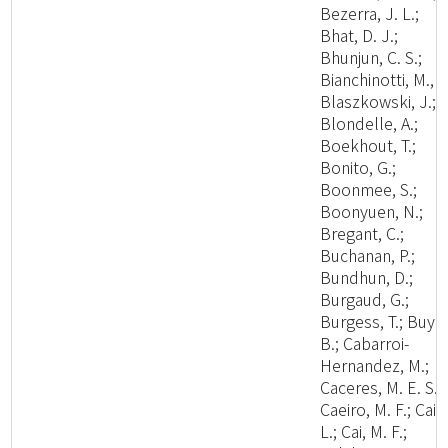
Bezerra, J. L.;
Bhat, D. J.;
Bhunjun, C. S.;
Bianchinotti, M., V
Blaszkowski, J.;
Blondelle, A.;
Boekhout, T.;
Bonito, G.;
Boonmee, S.;
Boonyuen, N.;
Bregant, C.;
Buchanan, P.;
Bundhun, D.;
Burgaud, G.;
Burgess, T.; Buyc
B.; Cabarroi-
Hernandez, M.;
Caceres, M. E. S.;
Caeiro, M. F.; Cai,
L.; Cai, M. F.;