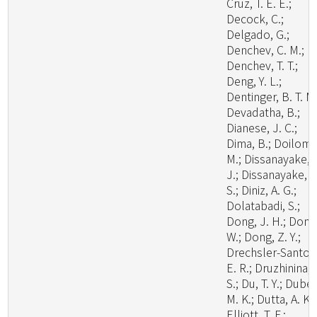
Cruz, T. E. E.;
Decock, C.;
Delgado, G.;
Denchev, C. M.;
Denchev, T. T.;
Deng, Y. L.;
Dentinger, B. T. M.
Devadatha, B.;
Dianese, J. C.;
Dima, B.; Doilom,
M.; Dissanayake, 
J.; Dissanayake, L
S.; Diniz, A. G.;
Dolatabadi, S.;
Dong, J. H.; Dong
W.; Dong, Z. Y.;
Drechsler-Santos
E. R.; Druzhinina, I
S.; Du, T. Y.; Dubey
M. K.; Dutta, A. K.;
Elliott, T. F.;