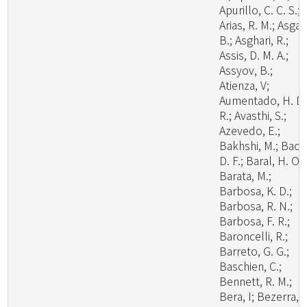
Apurillo, C. C. S.;
Arias, R. M.; Asgari
B.; Asghari, R.;
Assis, D. M. A.;
Assyov, B.;
Atienza, V;
Aumentado, H. D.
R.; Avasthi, S.;
Azevedo, E.;
Bakhshi, M.; Bao,
D. F.; Baral, H. O.;
Barata, M.;
Barbosa, K. D.;
Barbosa, R. N.;
Barbosa, F. R.;
Baroncelli, R.;
Barreto, G. G.;
Baschien, C.;
Bennett, R. M.;
Bera, I; Bezerra, J