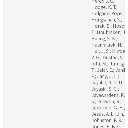
Heredia, G.;
Hodge, K. T.;
Holgado-Rojas, M
Hongsanan, S.;
Horak, E.; Hosoya
T.; Houbraken, J.;
Huang, S. K.;
Huanraluek, N.;
Hur, J. S.; Hurdea
V. G.; Hustad, V. P.
Iotti, M.; Iturriaga,
T.; Jafar, E.; Janik,
P.; Jany, J. L.;
Jayalal, R. G. U.;
Jayasiri, S. C.;
Jayawardena, R.
S.; Jeewon, R.;
Jeronimo, G. H.;
Jesus, A. L.; Jin, J
Johnston, P. R.;
Jones, E. B. G.;