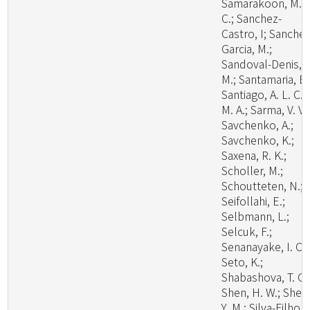
Samarakoon, M.
C.; Sanchez-
Castro, I; Sanchez
Garcia, M.;
Sandoval-Denis,
M.; Santamaria, B.
Santiago, A. L. C.
M. A.; Sarma, V. V.;
Savchenko, A.;
Savchenko, K.;
Saxena, R. K.;
Scholler, M.;
Schoutteten, N.;
Seifollahi, E.;
Selbmann, L.;
Selcuk, F.;
Senanayake, I. C.;
Seto, K.;
Shabashova, T. G.
Shen, H. W.; Shen
Y. M.; Silva-Filho, 