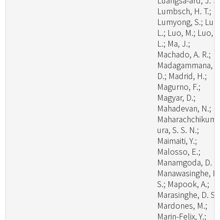
Luangsa-ard, J. J.
Lumbsch, H. T.;
Lumyong, S.; Luo
L.; Luo, M.; Luo, Z
L.; Ma, J.;
Machado, A. R.;
Madagammana, A
D.; Madrid, H.;
Magurno, F.;
Magyar, D.;
Mahadevan, N.;
Maharachchikum
ura, S. S. N.;
Maimaiti, Y.;
Malosso, E.;
Manamgoda, D. S.
Manawasinghe, I.
S.; Mapook, A.;
Marasinghe, D. S.;
Mardones, M.;
Marin-Felix, Y.;