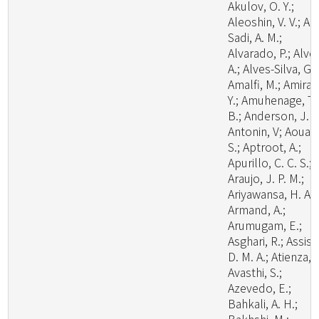
Akulov, O. Y.;
Aleoshin, V. V.; Al-
Sadi, A. M.;
Alvarado, P.; Alve
A.; Alves-Silva, G.;
Amalfi, M.; Amira,
Y.; Amuhenage, T.
B.; Anderson, J. L
Antonin, V; Aouali
S.; Aptroot, A.;
Apurillo, C. C. S.;
Araujo, J. P. M.;
Ariyawansa, H. A.;
Armand, A.;
Arumugam, E.;
Asghari, R.; Assis,
D. M. A.; Atienza, V
Avasthi, S.;
Azevedo, E.;
Bahkali, A. H.;