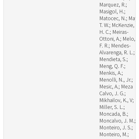
Marquez, R.;
Masigol, H.;
Matocec, N.; May,
T. W.; McKenzie, E
H. C.; Meiras-
Ottoni, A.; Melo, R
F. R.; Mendes-
Alvarenga, R. L.;
Mendieta, S.;
Meng, Q. F.;
Menkis, A.;
Menolli, N., Jr.;
Mesic, A.; Meza
Calvo, J. G.;
Mikhailov, K., V;
Miller, S. L.;
Moncada, B.;
Moncalvo, J. M.;
Monteiro, J. S.;
Monteiro, M.;