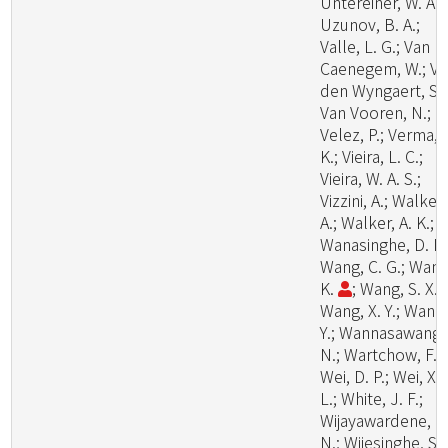
Untereiner, W. A.;
Uzunov, B. A.;
Valle, L. G.; Van
Caenegem, W.; V
den Wyngaert, S.;
Van Vooren, N.;
Velez, P.; Verma, 
K.; Vieira, L. C.;
Vieira, W. A. S.;
Vizzini, A.; Walker,
A.; Walker, A. K.;
Wanasinghe, D. N.
Wang, C. G.; Wang
K.
; Wang, S. X.;
Wang, X. Y.; Wang
Y.; Wannasawang,
N.; Wartchow, F.;
Wei, D. P.; Wei, X.
L.; White, J. F.;
Wijayawardene, N
N.; Wijesinghe, S.