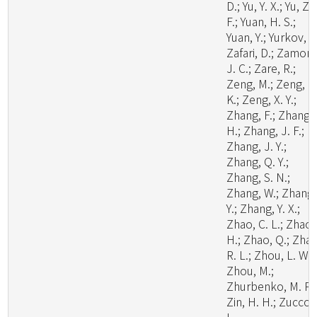
D.; Yu, Y. X.; Yu, Z.
F.; Yuan, H. S.;
Yuan, Y.; Yurkov, A.
Zafari, D.; Zamora
J. C.; Zare, R.;
Zeng, M.; Zeng, N
K.; Zeng, X. Y.;
Zhang, F.; Zhang,
H.; Zhang, J. F.;
Zhang, J. Y.;
Zhang, Q. Y.;
Zhang, S. N.;
Zhang, W.; Zhang,
Y.; Zhang, Y. X.;
Zhao, C. L.; Zhao,
H.; Zhao, Q.; Zhao
R. L.; Zhou, L. W.;
Zhou, M.;
Zhurbenko, M. P.;
Zin, H. H.; Zuccon