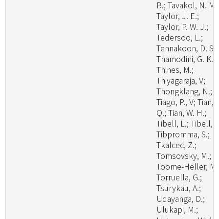
B.; Tavakol, N. M.
Taylor, J. E.;
Taylor, P. W. J.;
Tedersoo, L.;
Tennakoon, D. S.;
Thamodini, G. K.;
Thines, M.;
Thiyagaraja, V;
Thongklang, N.;
Tiago, P., V; Tian,
Q.; Tian, W. H.;
Tibell, L.; Tibell, S
Tibpromma, S.;
Tkalcec, Z.;
Tomsovsky, M.;
Toome-Heller, M.
Torruella, G.;
Tsurykau, A.;
Udayanga, D.;
Ulukapi, M.;