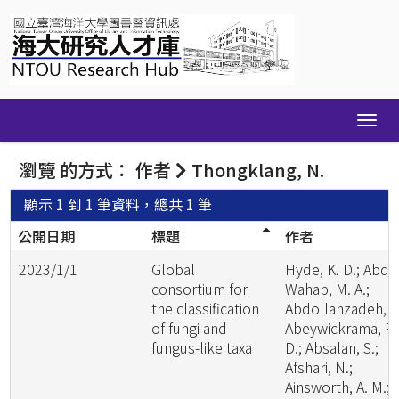
Skip
navigation
瀏覽 的方式： 作者
Thongklang, N.
顯示 1 到 1 筆資料，總共 1 筆
公開日期
標題
作者
2023/1/1
Global
Hyde, K. D.; Abde
consortium for
Wahab, M. A.;
the classification
Abdollahzadeh, J.
of fungi and
Abeywickrama, P.
fungus-like taxa
D.; Absalan, S.;
Afshari, N.;
Ainsworth, A. M.;