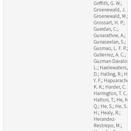
Griffith, G. W.;
Groenewald, J. Z.
Groenewald, M.;
Grossart, H. P.;
Gueidan, C.;
Gunarathne, A.;
Gunaseelan, S.;
Gusmao, L. F. P.;
Gutierrez, A. C.;
Guzman-Davalos,
L.; Haelewaters,
D.; Halling, R.; Ha
Y. F.; Hapuarachch
K. K.; Harder, C. B
Harrington, T. C.;
Hattori, T.; He, M.
Q.; He, S.; He, S.
H.; Healy, R.;
Herandez-
Restrepo, M.;