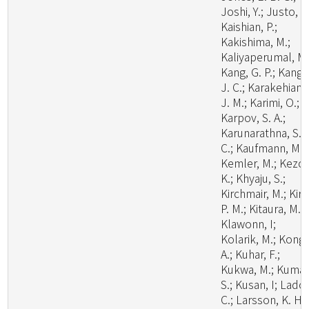
Joshi, Y.; Justo, A.
Kaishian, P.;
Kakishima, M.;
Kaliyaperumal, M.
Kang, G. P.; Kang,
J. C.; Karakehian,
J. M.; Karimi, O.;
Karpov, S. A.;
Karunarathna, S.
C.; Kaufmann, M.;
Kemler, M.; Kezo,
K.; Khyaju, S.;
Kirchmair, M.; Kirk
P. M.; Kitaura, M. J
Klawonn, I;
Kolarik, M.; Kong,
A.; Kuhar, F.;
Kukwa, M.; Kumar
S.; Kusan, I; Lado,
C.; Larsson, K. H.;