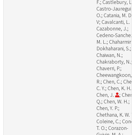
F.; Castlebury, L.;
Castro-Jauregui,
O.; Catania, M. D.,
V; Cavalcanti, L. H
Cazabonne, J.;
Cedeno-Sanchez,
M. L.; Chaharmiri-
Dokhaharani, S.;
Chaiwan, N.;
Chakraborty, N.;
Chaverri, P.;
Cheewangkoon,
R.; Chen, C.; Chen
C. Y.; Chen, K. H.;
Chen, J.
; Chen,
Q.; Chen, W. H.;
Chen, Y. P.;
Chethana, K. W. T.
Coleine, C.; Cond
T. O.; Corazon-
Guivin, M. A.;