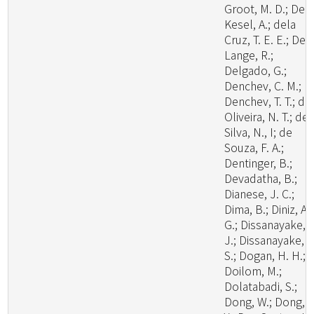
Groot, M. D.; De
Kesel, A.; dela
Cruz, T. E. E.; De
Lange, R.;
Delgado, G.;
Denchev, C. M.;
Denchev, T. T.; de
Oliveira, N. T.; de
Silva, N., I; de
Souza, F. A.;
Dentinger, B.;
Devadatha, B.;
Dianese, J. C.;
Dima, B.; Diniz, A.
G.; Dissanayake, A
J.; Dissanayake, L
S.; Dogan, H. H.;
Doilom, M.;
Dolatabadi, S.;
Dong, W.; Dong, Z