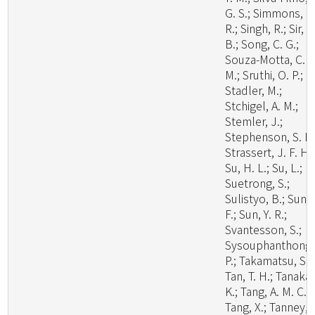
G. S.; Simmons, D
R.; Singh, R.; Sir, E
B.; Song, C. G.;
Souza-Motta, C.
M.; Sruthi, O. P.;
Stadler, M.;
Stchigel, A. M.;
Stemler, J.;
Stephenson, S. L.
Strassert, J. F. H.;
Su, H. L.; Su, L.;
Suetrong, S.;
Sulistyo, B.; Sun, 
F.; Sun, Y. R.;
Svantesson, S.;
Sysouphanthong,
P.; Takamatsu, S.;
Tan, T. H.; Tanaka,
K.; Tang, A. M. C.;
Tang, X.; Tanney, 