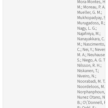
Mora-Montes, H.
M.; Moreau, P. A.;
Mueller, G. M.;
Mukhopadyay, S.;
Murugadoss, R.;
Nagy, L. G.;
Najafiniya, M.;
Nanayakkara, C.
M.; Nascimento, C
C.; Nei, Y.; Neves,
M. A.; Neuhauser,
S.; Niego, A. G. T.;
Nilsson, R. H.;
Niskanen, T.;
Niveiro, N.;
Noorabadi, M. T.;
Noordeloos, M. E
Norphanphoun, C
Nunez Otano, N.
B.; O\'Donnell, R.
P.; Oehl, F.;