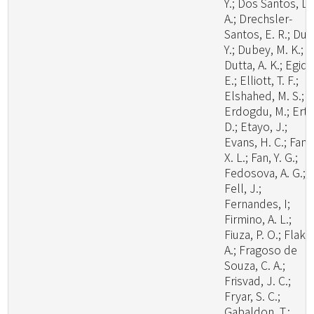
Y.; Dos Santos, L.
A.; Drechsler-
Santos, E. R.; Du, 
Y.; Dubey, M. K.;
Dutta, A. K.; Egidi,
E.; Elliott, T. F.;
Elshahed, M. S.;
Erdogdu, M.; Ertz
D.; Etayo, J.;
Evans, H. C.; Fan,
X. L.; Fan, Y. G.;
Fedosova, A. G.;
Fell, J.;
Fernandes, I;
Firmino, A. L.;
Fiuza, P. O.; Flaku
A.; Fragoso de
Souza, C. A.;
Frisvad, J. C.;
Fryar, S. C.;
Gabaldon, T.;