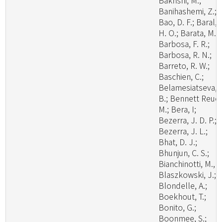
Bakhshi, M.;
Banihashemi, Z.;
Bao, D. F.; Baral,
H. O.; Barata, M.;
Barbosa, F. R.;
Barbosa, R. N.;
Barreto, R. W.;
Baschien, C.;
Belamesiatseva, 
B.; Bennett Reuel
M.; Bera, I;
Bezerra, J. D. P.;
Bezerra, J. L.;
Bhat, D. J.;
Bhunjun, C. S.;
Bianchinotti, M., V
Blaszkowski, J.;
Blondelle, A.;
Boekhout, T.;
Bonito, G.;
Boonmee, S.;