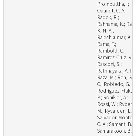
Promputtha, I;
Quandt, C. A.;
Radek, R.;
Rahnama, K.; Raj,
K. N. A.;
Rajeshkumar, K. C
Rama, T.;
Rambold, G.;
Ramirez-Cruz, V;
Rasconi, S.;
Rathnayaka, A. R.;
Raza, M.; Ren, G.
C.; Robledo, G. L.
Rodriguez-Flakus
P.; Ronikier, A.;
Rossi, W.; Ryberg
M.; Ryvarden, L. R
Salvador-Montoy
C. A.; Samant, B.;
Samarakoon, B. C