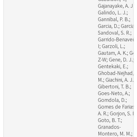
Gajanayake, A. J.;
Galindo, L. J.;
Gannibal, P. B.;
Garcia, D.; Garcia-
Sandoval, S. R.;
Garrido-Benavent
I; Garzoli, L.;
Gautam, A. K.; Ge,
Z-W; Gene, D. J.;
Gentekaki, E.;
Ghobad-Nejhad,
M.; Giachini, A. J.;
Gibertoni, T. B.;
Goes-Neto, A.;
Gomdola, D.;
Gomes de Farias,
A. R.; Gorjon, S. P.
Goto, B. T.;
Granados-
Montero, M. M.;