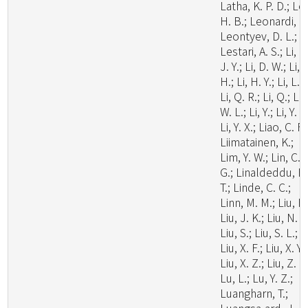
Latha, K. P. D.; Le
H. B.; Leonardi, M
Leontyev, D. L.;
Lestari, A. S.; Li, C
J. Y.; Li, D. W.; Li,
H.; Li, H. Y.; Li, L.;
Li, Q. R.; Li, Q.; Li,
W. L.; Li, Y.; Li, Y. C
Li, Y. X.; Liao, C. F.
Liimatainen, K.;
Lim, Y. W.; Lin, C.
G.; Linaldeddu, B
T.; Linde, C. C.;
Linn, M. M.; Liu, F.
Liu, J. K.; Liu, N. G
Liu, S.; Liu, S. L.;
Liu, X. F.; Liu, X. Y.;
Liu, X. Z.; Liu, Z. B
Lu, L.; Lu, Y. Z.;
Luangharn, T.;