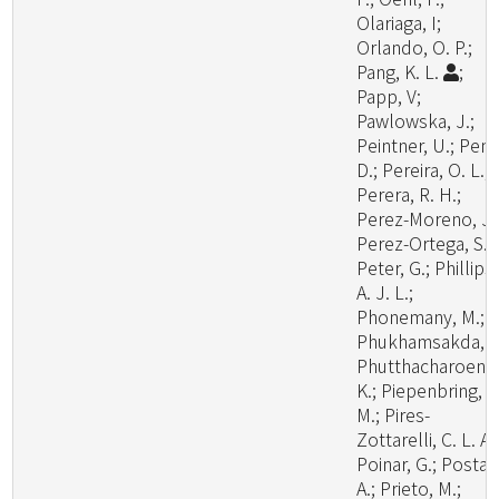
Olariaga, I;
Orlando, O. P.;
Pang, K. L.
;
Papp, V;
Pawlowska, J.;
Peintner, U.; Pem
D.; Pereira, O. L.;
Perera, R. H.;
Perez-Moreno, J.
Perez-Ortega, S.;
Peter, G.; Phillips,
A. J. L.;
Phonemany, M.;
Phukhamsakda, C
Phutthacharoen,
K.; Piepenbring,
M.; Pires-
Zottarelli, C. L. A.
Poinar, G.; Posta,
A.; Prieto, M.;