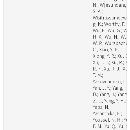
N.; Wijesundara, D
S. A.;
Wisitrassameewo
g, K.; Worthy, F. R.
Wu, F.; Wu, G.; Wu
H. X.; Wu, N.; Wu,
W. P.; Wurzbacher
C.; Xiao, Y. P.;
Xiong, Y. R.; Xu, B.
Xu, L. J.; Xu, R.; X
R. F.; Xu, R. J.; Xu,
T. M.;
Yakovchenko, L.;
Yan, J. Y.; Yang, H.
D.; Yang, J.; Yang,
Z. L.; Yang, Y. H.;
Yapa, N.;
Yasanthika, E.;
Youssef, N. H.; Yu,
F. M.; Yu, Q.; Yu, X.