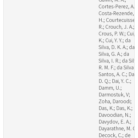
Cortes-Perez, A.;
Costa-Rezende, D
H.; Courtecuisse,
R.; Crouch, J. A.;
Crous, P. W.; Cui, 
K.; Cui, Y. Y.; da
Silva, D. K. A.; da
Silva, G. A.; da
Silva, I. R.; da Silv
R. M. F.; da Silva
Santos, A. C.; Dai,
D. Q.; Dai, Y. C.;
Damm, U.;
Darmostuk, V;
Zoha, Daroodi;
Das, K.; Das, K.;
Davoodian, N.;
Davydov, E. A.;
Dayarathne, M. C.
Decock, C.; de