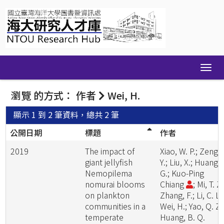
Skip
navigation
瀏覽 的方式： 作者
Wei, H.
顯示 1 到 2 筆資料，總共 2 筆
公開日期
標題
作者
2019
The impact of
Xiao, W. P.; Zeng,
giant jellyfish
Y.; Liu, X.; Huang, 
Nemopilema
G.; Kuo-Ping
nomurai blooms
Chiang
; Mi, T. Z.
on plankton
Zhang, F.; Li, C. L.
communities in a
Wei, H.; Yao, Q. Z.
temperate
Huang, B. Q.