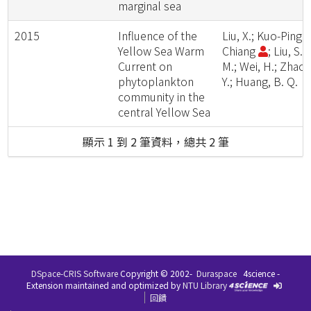
marginal sea
2015
Influence of the
Liu, X.; Kuo-Ping
Yellow Sea Warm
Chiang
; Liu, S.
Current on
M.; Wei, H.; Zhao,
phytoplankton
Y.; Huang, B. Q.
community in the
central Yellow Sea
顯示 1 到 2 筆資料，總共 2 筆
DSpace-CRIS Software
Copyright © 2002-
Duraspace
4science -
Extension maintained and optimized by
NTU Library
回饋