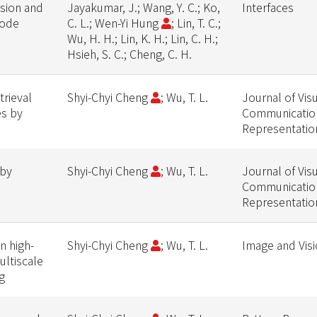
sion and
Jayakumar, J.; Wang, Y. C.; Ko,
Interfaces
iode
C. L.; Wen-Yi Hung
; Lin, T. C.;
Wu, H. H.; Lin, K. H.; Lin, C. H.;
Hsieh, S. C.; Cheng, C. H.
trieval
Shyi-Chyi Cheng
; Wu, T. L.
Journal of Vis
es by
Communicatio
Representatio
 by
Shyi-Chyi Cheng
; Wu, T. L.
Journal of Vis
Communicatio
Representatio
n high-
Shyi-Chyi Cheng
; Wu, T. L.
Image and Vis
ltiscale
g