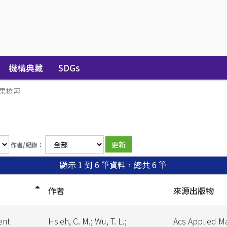
機構典藏
SDGs
果檢索
作者/紀錄：
顯示 1 到 6 筆資料，總共 6 筆
作者
來源出版物
ent
Hsieh, C. M.; Wu, T. L.;
Acs Applied Ma