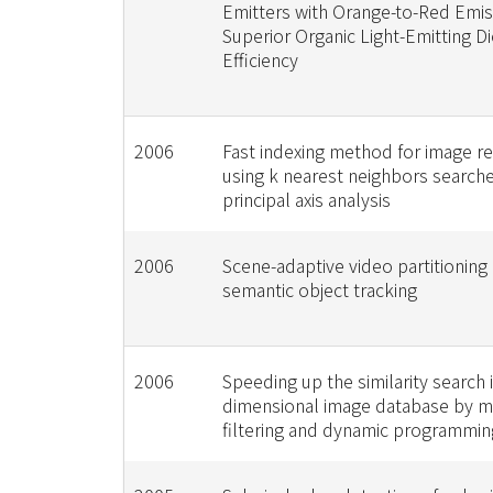
Emitters with Orange-to-Red Emis
Superior Organic Light-Emitting D
Efficiency
2006
Fast indexing method for image re
using k nearest neighbors search
principal axis analysis
2006
Scene-adaptive video partitioning
semantic object tracking
2006
Speeding up the similarity search i
dimensional image database by mu
filtering and dynamic programmin