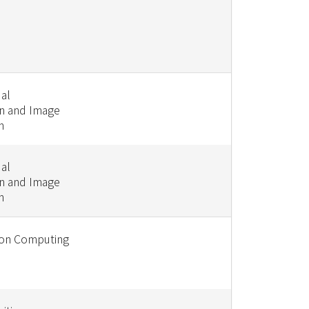
ual
n and Image
n
ual
n and Image
n
ion Computing