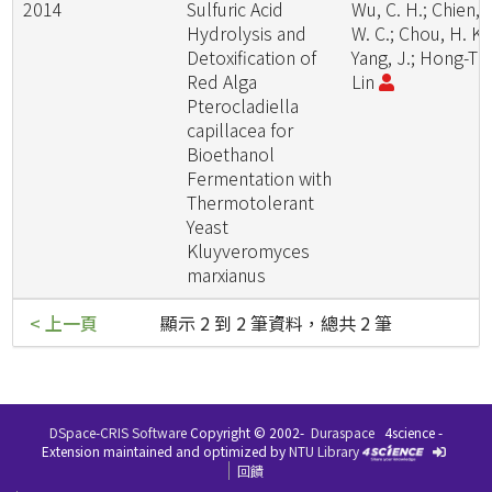
2014
Sulfuric Acid
Wu, C. H.; Chien,
Hydrolysis and
W. C.; Chou, H. K.;
Detoxification of
Yang, J.; Hong-Ti
Red Alga
Lin
Pterocladiella
capillacea for
Bioethanol
Fermentation with
Thermotolerant
Yeast
Kluyveromyces
marxianus
< 上一頁
顯示 2 到 2 筆資料，總共 2 筆
DSpace-CRIS Software
Copyright © 2002-
Duraspace
4science -
Extension maintained and optimized by
NTU Library
回饋