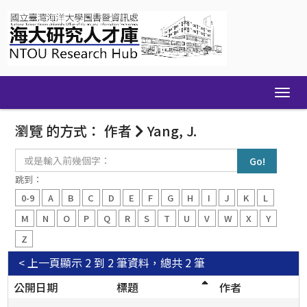
Skip
navigation
瀏覽 的方式： 作者
Yang, J.
或
是
輸
跳到：
入
0-9
A
B
C
D
E
F
G
H
I
J
K
L
前
幾
M
N
O
P
Q
R
S
T
U
V
W
X
Y
個
Z
字：
< 上一頁
顯示 2 到 2 筆資料，總共 2 筆
公開日期
標題
作者