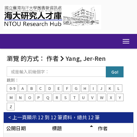
Skip
navigation
瀏覽 的方式： 作者
Yang, Jer-Ren
或
是
輸
跳到：
入
0-9
A
B
C
D
E
F
G
H
I
J
K
L
前
幾
M
N
O
P
Q
R
S
T
U
V
W
X
Y
個
Z
字：
< 上一頁
顯示 12 到 12 筆資料，總共 12 筆
公開日期
標題
作者