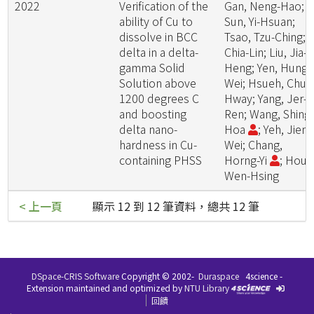
2022
Verification of the
Gan, Neng-Hao;
ability of Cu to
Sun, Yi-Hsuan;
dissolve in BCC
Tsao, Tzu-Ching; L
delta in a delta-
Chia-Lin; Liu, Jia-
gamma Solid
Heng; Yen, Hung-
Solution above
Wei; Hsueh, Chun
1200 degrees C
Hway; Yang, Jer-
and boosting
Ren; Wang, Shing
delta nano-
Hoa
; Yeh, Jien-
hardness in Cu-
Wei; Chang,
containing PHSS
Horng-Yi
; Hou,
Wen-Hsing
< 上一頁
顯示 12 到 12 筆資料，總共 12 筆
DSpace-CRIS Software
Copyright © 2002-
Duraspace
4science -
Extension maintained and optimized by
NTU Library
回饋