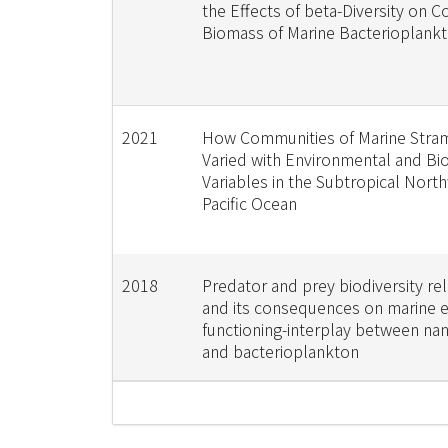
the Effects of beta-Diversity on 
Biomass of Marine Bacterioplank
2021
How Communities of Marine Stra
Varied with Environmental and Bio
Variables in the Subtropical Nort
Pacific Ocean
2018
Predator and prey biodiversity rel
and its consequences on marine
functioning-interplay between nan
and bacterioplankton