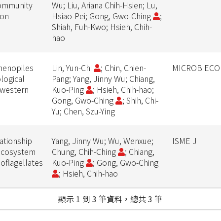
Community
Wu; Liu, Ariana Chih-Hsien; Lu,
ton
Hsiao-Pei; Gong, Gwo-Ching
;
Shiah, Fuh-Kwo; Hsieh, Chih-
hao
menopiles
Lin, Yun-Chi
; Chin, Chien-
MICROB ECO
logical
Pang; Yang, Jinny Wu; Chiang,
hwestern
Kuo-Ping
; Hsieh, Chih-hao;
Gong, Gwo-Ching
; Shih, Chi-
Yu; Chen, Szu-Ying
ationship
Yang, Jinny Wu; Wu, Wenxue;
ISME J
 ecosystem
Chung, Chih-Ching
; Chiang,
oflagellates
Kuo-Ping
; Gong, Gwo-Ching
; Hsieh, Chih-hao
顯示 1 到 3 筆資料，總共 3 筆