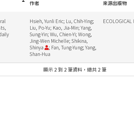
作者
來源出版物
ral
Hsieh, Yunli Eric; Lu, Chih-Ying;
ECOLOGICAL 
ts,
Liu, Po-Yu; Kao, Jia-Min; Yang,
daily
Sung-Yin; Wu, Chien-Yi; Wong,
Jing-Wen Michelle; Shikina,
Shinya
; Fan, Tung-Yung; Yang,
Shan-Hua
顯示 2 到 2 筆資料，總共 2 筆