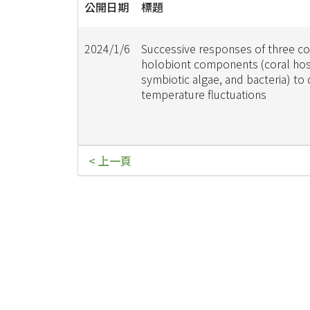
公開日期
標題
2024/1/6
Successive responses of three co
holobiont components (coral hos
symbiotic algae, and bacteria) to 
temperature fluctuations
< 上一頁