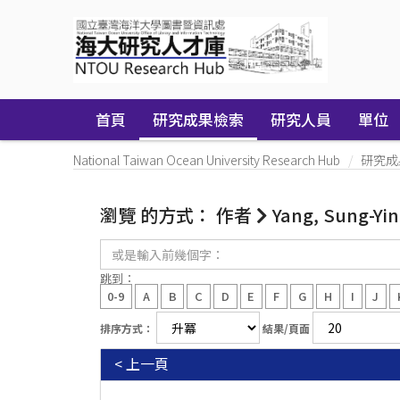
Skip
navigation
首頁
研究成果檢索
研究人員
單位
National Taiwan Ocean University Research Hub
研究成
瀏覽 的方式： 作者
Yang, Sung-Yin
或
是
輸
跳到：
入
0-9
A
B
C
D
E
F
G
H
I
J
前
幾
排序方式：
結果/頁面
個
字：
< 上一頁