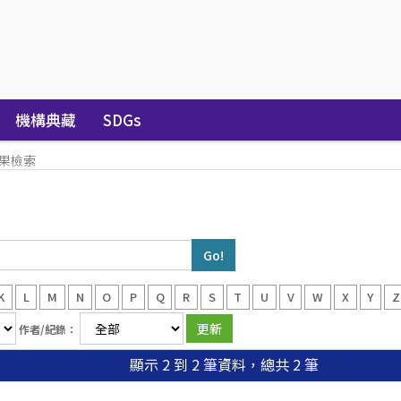
機構典藏
SDGs
果檢索
K
L
M
N
O
P
Q
R
S
T
U
V
W
X
Y
Z
作者/紀錄：
顯示 2 到 2 筆資料，總共 2 筆