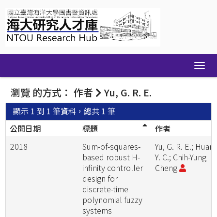
Skip
navigation
瀏覽 的方式： 作者
Yu, G. R. E.
顯示 1 到 1 筆資料，總共 1 筆
公開日期
標題
作者
2018
Sum-of-squares-
Yu, G. R. E.; Huang
based robust H-
Y. C.; Chih-Yung
infinity controller
Cheng
design for
discrete-time
polynomial fuzzy
systems