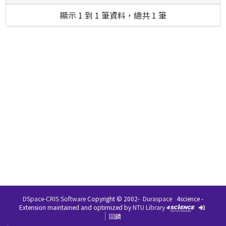
顯示 1 到 1 筆資料，總共 1 筆
DSpace-CRIS Software
Copyright © 2002-
Duraspace
4science -
Extension maintained and optimized by
NTU Library
回饋