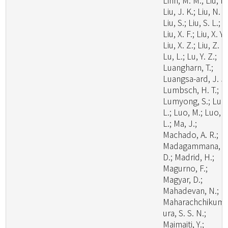
Linn, M. M.; Liu, F.
Liu, J. K.; Liu, N. G
Liu, S.; Liu, S. L.;
Liu, X. F.; Liu, X. Y.;
Liu, X. Z.; Liu, Z. B
Lu, L.; Lu, Y. Z.;
Luangharn, T.;
Luangsa-ard, J. J.
Lumbsch, H. T.;
Lumyong, S.; Luo
L.; Luo, M.; Luo, Z
L.; Ma, J.;
Machado, A. R.;
Madagammana, A
D.; Madrid, H.;
Magurno, F.;
Magyar, D.;
Mahadevan, N.;
Maharachchikum
ura, S. S. N.;
Maimaiti, Y.;