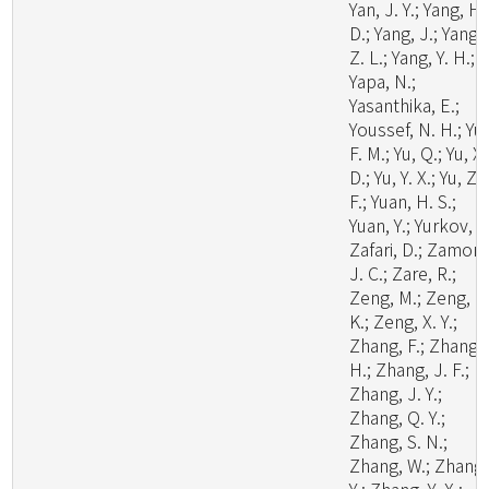
Yan, J. Y.; Yang, H.
D.; Yang, J.; Yang,
Z. L.; Yang, Y. H.;
Yapa, N.;
Yasanthika, E.;
Youssef, N. H.; Yu,
F. M.; Yu, Q.; Yu, X.
D.; Yu, Y. X.; Yu, Z.
F.; Yuan, H. S.;
Yuan, Y.; Yurkov, A.
Zafari, D.; Zamora
J. C.; Zare, R.;
Zeng, M.; Zeng, N
K.; Zeng, X. Y.;
Zhang, F.; Zhang,
H.; Zhang, J. F.;
Zhang, J. Y.;
Zhang, Q. Y.;
Zhang, S. N.;
Zhang, W.; Zhang,