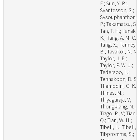
F.; Sun, Y. R.;
Svantesson, S.;
Sysouphanthong,
P.; Takamatsu, S.;
Tan, T. H.; Tanaka,
K.; Tang, A. M. C.;
Tang, X.; Tanney, 
B.; Tavakol, N. M.
Taylor, J. E.;
Taylor, P. W. J.;
Tedersoo, L.;
Tennakoon, D. S.;
Thamodini, G. K.;
Thines, M.;
Thiyagaraja, V;
Thongklang, N.;
Tiago, P., V; Tian,
Q.; Tian, W. H.;
Tibell, L.; Tibell, S
Tibpromma, S.;