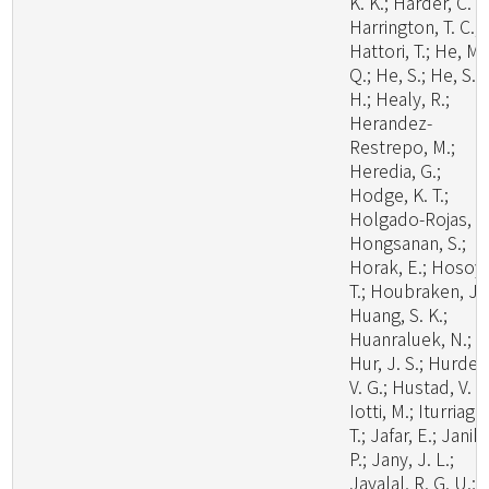
K. K.; Harder, C. B
Harrington, T. C.;
Hattori, T.; He, M.
Q.; He, S.; He, S.
H.; Healy, R.;
Herandez-
Restrepo, M.;
Heredia, G.;
Hodge, K. T.;
Holgado-Rojas, M
Hongsanan, S.;
Horak, E.; Hosoya
T.; Houbraken, J.;
Huang, S. K.;
Huanraluek, N.;
Hur, J. S.; Hurdea
V. G.; Hustad, V. P.
Iotti, M.; Iturriaga,
T.; Jafar, E.; Janik,
P.; Jany, J. L.;
Jayalal, R. G. U.;