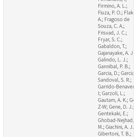
Firmino, A. L.;
Fiuza, P. O.; Flaku
A.; Fragoso de
Souza, C. A.;
Frisvad, J. C.;
Fryar, S. C.;
Gabaldon, T.;
Gajanayake, A. J.;
Galindo, L. J.;
Gannibal, P. B.;
Garcia, D.; Garcia-
Sandoval, S. R.;
Garrido-Benavent
I; Garzoli, L.;
Gautam, A. K.; Ge,
Z-W; Gene, D. J.;
Gentekaki, E.;
Ghobad-Nejhad,
M.; Giachini, A. J.;
Gibertoni, T. B.;