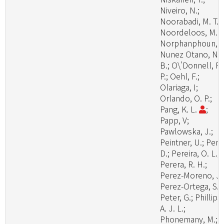
Niveiro, N.;
Noorabadi, M. T.;
Noordeloos, M. E
Norphanphoun, C
Nunez Otano, N.
B.; O\'Donnell, R.
P.; Oehl, F.;
Olariaga, I;
Orlando, O. P.;
Pang, K. L.
;
Papp, V;
Pawlowska, J.;
Peintner, U.; Pem
D.; Pereira, O. L.;
Perera, R. H.;
Perez-Moreno, J.
Perez-Ortega, S.;
Peter, G.; Phillips,
A. J. L.;
Phonemany, M.;