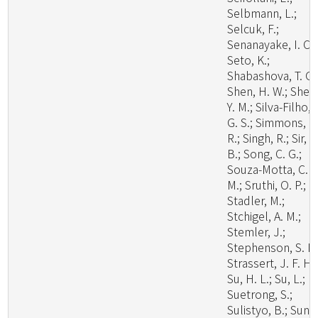
Selbmann, L.;
Selcuk, F.;
Senanayake, I. C.;
Seto, K.;
Shabashova, T. G.
Shen, H. W.; Shen
Y. M.; Silva-Filho, 
G. S.; Simmons, D
R.; Singh, R.; Sir, E
B.; Song, C. G.;
Souza-Motta, C.
M.; Sruthi, O. P.;
Stadler, M.;
Stchigel, A. M.;
Stemler, J.;
Stephenson, S. L.
Strassert, J. F. H.;
Su, H. L.; Su, L.;
Suetrong, S.;
Sulistyo, B.; Sun, 