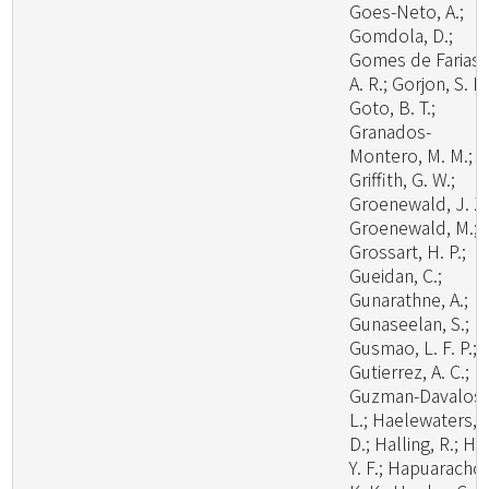
Goes-Neto, A.;
Gomdola, D.;
Gomes de Farias,
A. R.; Gorjon, S. P.
Goto, B. T.;
Granados-
Montero, M. M.;
Griffith, G. W.;
Groenewald, J. Z.
Groenewald, M.;
Grossart, H. P.;
Gueidan, C.;
Gunarathne, A.;
Gunaseelan, S.;
Gusmao, L. F. P.;
Gutierrez, A. C.;
Guzman-Davalos,
L.; Haelewaters,
D.; Halling, R.; Ha
Y. F.; Hapuarachch