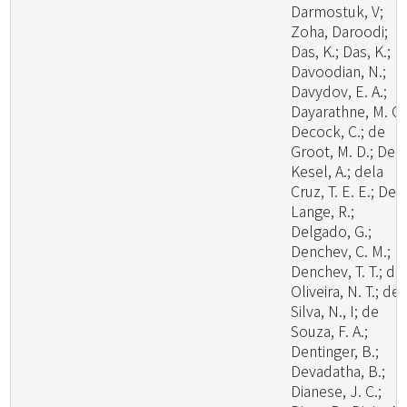
Darmostuk, V;
Zoha, Daroodi;
Das, K.; Das, K.;
Davoodian, N.;
Davydov, E. A.;
Dayarathne, M. C.
Decock, C.; de
Groot, M. D.; De
Kesel, A.; dela
Cruz, T. E. E.; De
Lange, R.;
Delgado, G.;
Denchev, C. M.;
Denchev, T. T.; de
Oliveira, N. T.; de
Silva, N., I; de
Souza, F. A.;
Dentinger, B.;
Devadatha, B.;
Dianese, J. C.;