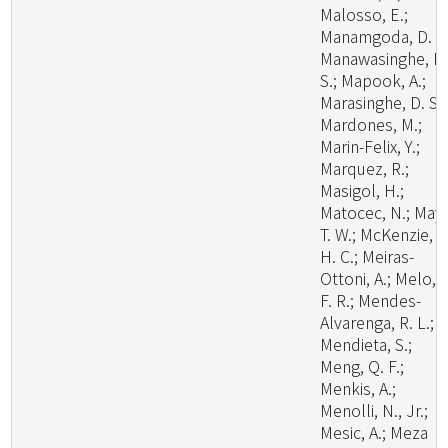
Malosso, E.;
Manamgoda, D. S.
Manawasinghe, I.
S.; Mapook, A.;
Marasinghe, D. S.;
Mardones, M.;
Marin-Felix, Y.;
Marquez, R.;
Masigol, H.;
Matocec, N.; May,
T. W.; McKenzie, E
H. C.; Meiras-
Ottoni, A.; Melo, R
F. R.; Mendes-
Alvarenga, R. L.;
Mendieta, S.;
Meng, Q. F.;
Menkis, A.;
Menolli, N., Jr.;
Mesic, A.; Meza