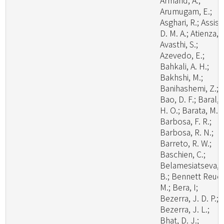
Armand, A.;
Arumugam, E.;
Asghari, R.; Assis,
D. M. A.; Atienza, V
Avasthi, S.;
Azevedo, E.;
Bahkali, A. H.;
Bakhshi, M.;
Banihashemi, Z.;
Bao, D. F.; Baral,
H. O.; Barata, M.;
Barbosa, F. R.;
Barbosa, R. N.;
Barreto, R. W.;
Baschien, C.;
Belamesiatseva, 
B.; Bennett Reuel
M.; Bera, I;
Bezerra, J. D. P.;
Bezerra, J. L.;
Bhat, D. J.;