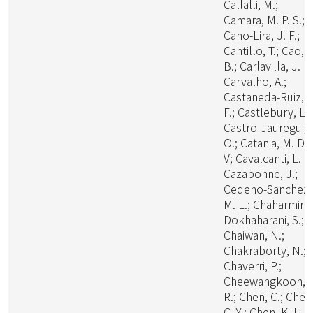
Callalli, M.;
Camara, M. P. S.;
Cano-Lira, J. F.;
Cantillo, T.; Cao,
B.; Carlavilla, J. R.
Carvalho, A.;
Castaneda-Ruiz, R
F.; Castlebury, L.;
Castro-Jauregui,
O.; Catania, M. D.,
V; Cavalcanti, L. H
Cazabonne, J.;
Cedeno-Sanchez,
M. L.; Chaharmiri-
Dokhaharani, S.;
Chaiwan, N.;
Chakraborty, N.;
Chaverri, P.;
Cheewangkoon,
R.; Chen, C.; Chen
C. Y.; Chen, K. H.;