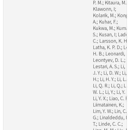
P. M.; Kitaura, M. J
Klawonn, I;
Kolarik, M.; Kong,
A.; Kuhar, F.;
Kukwa, M.; Kumar
S.; Kusan, I; Lado,
C.; Larsson, K. H.;
Latha, K. P. D.; Le
H. B.; Leonardi, M
Leontyev, D. L.;
Lestari, A. S.; Li, C
J. Y.; Li, D. W.; Li,
H.; Li, H. Y.; Li, L.;
Li, Q. R.; Li, Q.; Li,
W. L.; Li, Y.; Li, Y. C
Li, Y. X.; Liao, C. F.
Liimatainen, K.;
Lim, Y. W.; Lin, C.
G.; Linaldeddu, B
T.; Linde, C. C.;