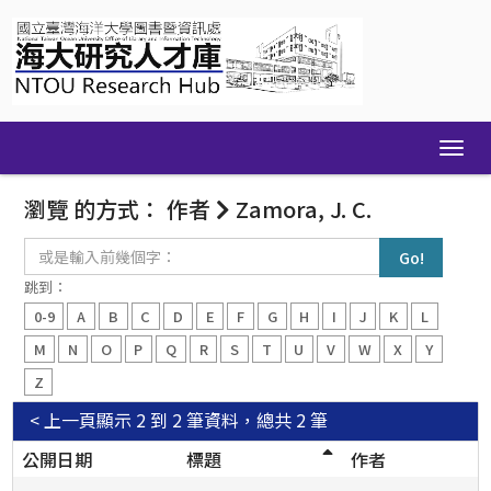
Skip
navigation
瀏覽 的方式： 作者
Zamora, J. C.
或
是
輸
跳到：
入
0-9
A
B
C
D
E
F
G
H
I
J
K
L
前
幾
M
N
O
P
Q
R
S
T
U
V
W
X
Y
個
Z
字：
< 上一頁
顯示 2 到 2 筆資料，總共 2 筆
公開日期
標題
作者