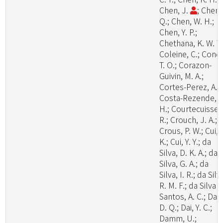
Chen, J.
; Chen,
Q.; Chen, W. H.;
Chen, Y. P.;
Chethana, K. W. T.
Coleine, C.; Cond
T. O.; Corazon-
Guivin, M. A.;
Cortes-Perez, A.;
Costa-Rezende, D
H.; Courtecuisse,
R.; Crouch, J. A.;
Crous, P. W.; Cui, 
K.; Cui, Y. Y.; da
Silva, D. K. A.; da
Silva, G. A.; da
Silva, I. R.; da Silv
R. M. F.; da Silva
Santos, A. C.; Dai,
D. Q.; Dai, Y. C.;
Damm, U.;