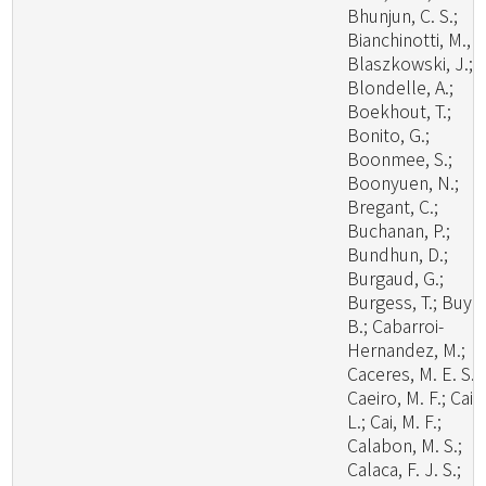
Bhunjun, C. S.;
Bianchinotti, M., V
Blaszkowski, J.;
Blondelle, A.;
Boekhout, T.;
Bonito, G.;
Boonmee, S.;
Boonyuen, N.;
Bregant, C.;
Buchanan, P.;
Bundhun, D.;
Burgaud, G.;
Burgess, T.; Buyc
B.; Cabarroi-
Hernandez, M.;
Caceres, M. E. S.;
Caeiro, M. F.; Cai,
L.; Cai, M. F.;
Calabon, M. S.;
Calaca, F. J. S.;