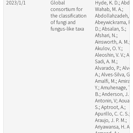
2023/1/1
Global
Hyde, K. D.; Abde
consortium for
Wahab, M. A.;
the classification
Abdollahzadeh, J.
of fungi and
Abeywickrama, P.
fungus-like taxa
D.; Absalan, S.;
Afshari, N.;
Ainsworth, A. M.;
Akulov, O. Y.;
Aleoshin, V. V.; Al-
Sadi, A. M.;
Alvarado, P.; Alve
A.; Alves-Silva, G.;
Amalfi, M.; Amira,
Y.; Amuhenage, T.
B.; Anderson, J. L
Antonin, V; Aouali
S.; Aptroot, A.;
Apurillo, C. C. S.;
Araujo, J. P. M.;
Ariyawansa, H. A.;