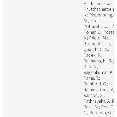
Phukhamsakda, C
Phutthacharoen,
K.; Piepenbring,
M.; Pires-
Zottarelli, C. L. A.
Poinar, G.; Posta,
A.; Prieto, M.;
Promputtha, I;
Quandt, C. A.;
Radek, R.;
Rahnama, K.; Raj,
K. N. A.;
Rajeshkumar, K. C
Rama, T.;
Rambold, G.;
Ramirez-Cruz, V;
Rasconi, S.;
Rathnayaka, A. R.;
Raza, M.; Ren, G.
C.; Robledo, G. L.