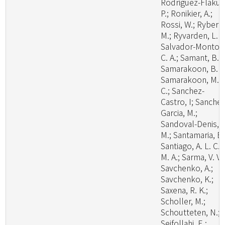
Rodriguez-Flakus
P.; Ronikier, A.;
Rossi, W.; Ryberg
M.; Ryvarden, L. R
Salvador-Montoy
C. A.; Samant, B.;
Samarakoon, B. C
Samarakoon, M.
C.; Sanchez-
Castro, I; Sanchez
Garcia, M.;
Sandoval-Denis,
M.; Santamaria, B.
Santiago, A. L. C.
M. A.; Sarma, V. V.;
Savchenko, A.;
Savchenko, K.;
Saxena, R. K.;
Scholler, M.;
Schoutteten, N.;
Seifollahi, E.;