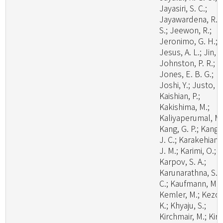
Jayasiri, S. C.;
Jayawardena, R.
S.; Jeewon, R.;
Jeronimo, G. H.;
Jesus, A. L.; Jin, J
Johnston, P. R.;
Jones, E. B. G.;
Joshi, Y.; Justo, A.
Kaishian, P.;
Kakishima, M.;
Kaliyaperumal, M.
Kang, G. P.; Kang,
J. C.; Karakehian,
J. M.; Karimi, O.;
Karpov, S. A.;
Karunarathna, S.
C.; Kaufmann, M.;
Kemler, M.; Kezo,
K.; Khyaju, S.;
Kirchmair, M.; Kirk