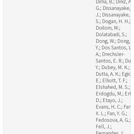
Dima, B.; Diniz, A.
G.; Dissanayake, A
J.; Dissanayake, L
S.; Dogan, H. H.;
Doilom, M.;
Dolatabadi, S.;
Dong, W.; Dong, Z
Y.; Dos Santos, L.
A.; Drechsler-
Santos, E. R.; Du, 
Y.; Dubey, M. K.;
Dutta, A. K.; Egidi,
E.; Elliott, T. F.;
Elshahed, M. S.;
Erdogdu, M.; Ertz
D.; Etayo, J.;
Evans, H. C.; Fan,
X. L.; Fan, Y. G.;
Fedosova, A. G.;
Fell, J.;
Fernandes, I;