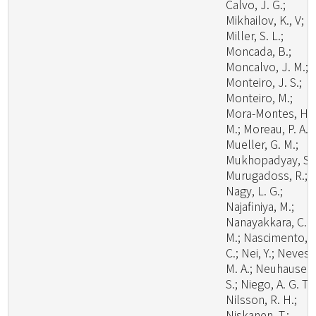
Calvo, J. G.;
Mikhailov, K., V;
Miller, S. L.;
Moncada, B.;
Moncalvo, J. M.;
Monteiro, J. S.;
Monteiro, M.;
Mora-Montes, H.
M.; Moreau, P. A.;
Mueller, G. M.;
Mukhopadyay, S.;
Murugadoss, R.;
Nagy, L. G.;
Najafiniya, M.;
Nanayakkara, C.
M.; Nascimento, C
C.; Nei, Y.; Neves,
M. A.; Neuhauser,
S.; Niego, A. G. T.;
Nilsson, R. H.;
Niskanen, T.;