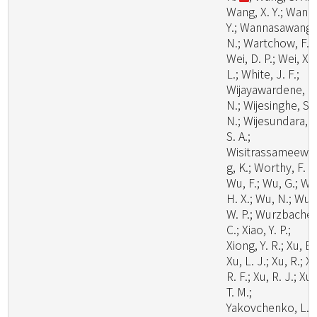
Wang, X. Y.; Wang
Y.; Wannasawang,
N.; Wartchow, F.;
Wei, D. P.; Wei, X.
L.; White, J. F.;
Wijayawardene, N
N.; Wijesinghe, S.
N.; Wijesundara, D
S. A.;
Wisitrassameewo
g, K.; Worthy, F. R.
Wu, F.; Wu, G.; Wu
H. X.; Wu, N.; Wu,
W. P.; Wurzbacher
C.; Xiao, Y. P.;
Xiong, Y. R.; Xu, B.
Xu, L. J.; Xu, R.; X
R. F.; Xu, R. J.; Xu,
T. M.;
Yakovchenko, L.;