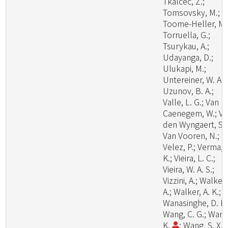
Tkalcec, Z.;
Tomsovsky, M.;
Toome-Heller, M.
Torruella, G.;
Tsurykau, A.;
Udayanga, D.;
Ulukapi, M.;
Untereiner, W. A.;
Uzunov, B. A.;
Valle, L. G.; Van
Caenegem, W.; V
den Wyngaert, S.;
Van Vooren, N.;
Velez, P.; Verma, 
K.; Vieira, L. C.;
Vieira, W. A. S.;
Vizzini, A.; Walker,
A.; Walker, A. K.;
Wanasinghe, D. N.
Wang, C. G.; Wang
K.
; Wang, S. X.;