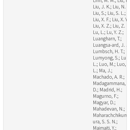
Linn, M. M.; Liu, F.
Liu, J. K.; Liu, N. G
Liu, S.; Liu, S. L.;
Liu, X. F.; Liu, X. Y.;
Liu, X. Z.; Liu, Z. B
Lu, L.; Lu, Y. Z.;
Luangharn, T.;
Luangsa-ard, J. J.
Lumbsch, H. T.;
Lumyong, S.; Luo
L.; Luo, M.; Luo, Z
L.; Ma, J.;
Machado, A. R.;
Madagammana, A
D.; Madrid, H.;
Magurno, F.;
Magyar, D.;
Mahadevan, N.;
Maharachchikum
ura, S. S. N.;
Maimaiti, Y.;