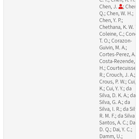
Chen, J.
; Chen,
Q.; Chen, W. H.;
Chen, Y. P.;
Chethana, K. W. T.
Coleine, C.; Cond
T. O.; Corazon-
Guivin, M. A.;
Cortes-Perez, A.;
Costa-Rezende, D
H.; Courtecuisse,
R.; Crouch, J. A.;
Crous, P. W.; Cui, 
K.; Cui, Y. Y.; da
Silva, D. K. A.; da
Silva, G. A.; da
Silva, I. R.; da Silv
R. M. F.; da Silva
Santos, A. C.; Dai,
D. Q.; Dai, Y. C.;
Damm, U.;