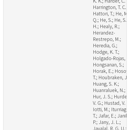
K. K.; Harder, C. B
Harrington, T. C.;
Hattori, T.; He, M.
Q.; He, S.; He, S.
H.; Healy, R.;
Herandez-
Restrepo, M.;
Heredia, G.;
Hodge, K. T.;
Holgado-Rojas, M
Hongsanan, S.;
Horak, E.; Hosoya
T.; Houbraken, J.;
Huang, S. K.;
Huanraluek, N.;
Hur, J. S.; Hurdea
V. G.; Hustad, V. P.
Iotti, M.; Iturriaga,
T.; Jafar, E.; Janik,
P.; Jany, J. L.;
Jayalal, R. G. U.;