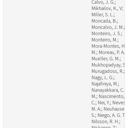
Calvo, J. G.;
Mikhailov, K., V;
Miller, S. L.;
Moncada, B.;
Moncalvo, J. M.;
Monteiro, J. S.;
Monteiro, M.;
Mora-Montes, H.
M.; Moreau, P. A.;
Mueller, G. M.;
Mukhopadyay, S.;
Murugadoss, R.;
Nagy, L. G.;
Najafiniya, M.;
Nanayakkara, C.
M.; Nascimento, C
C.; Nei, Y.; Neves,
M. A.; Neuhauser,
S.; Niego, A. G. T.;
Nilsson, R. H.;
Niskanen, T.;