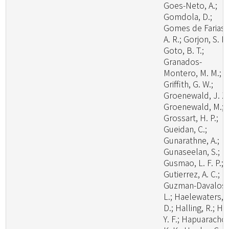
Goes-Neto, A.;
Gomdola, D.;
Gomes de Farias,
A. R.; Gorjon, S. P.
Goto, B. T.;
Granados-
Montero, M. M.;
Griffith, G. W.;
Groenewald, J. Z.
Groenewald, M.;
Grossart, H. P.;
Gueidan, C.;
Gunarathne, A.;
Gunaseelan, S.;
Gusmao, L. F. P.;
Gutierrez, A. C.;
Guzman-Davalos,
L.; Haelewaters,
D.; Halling, R.; Ha
Y. F.; Hapuarachch