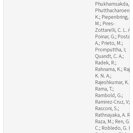
Phukhamsakda, C
Phutthacharoen,
K.; Piepenbring,
M.; Pires-
Zottarelli, C. L. A.
Poinar, G.; Posta,
A.; Prieto, M.;
Promputtha, I;
Quandt, C. A.;
Radek, R.;
Rahnama, K.; Raj,
K. N. A.;
Rajeshkumar, K. C
Rama, T.;
Rambold, G.;
Ramirez-Cruz, V;
Rasconi, S.;
Rathnayaka, A. R.;
Raza, M.; Ren, G.
C.; Robledo, G. L.