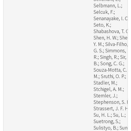
Selbmann, L.;
Selcuk, F.;
Senanayake, I. C.;
Seto, K.;
Shabashova, T. G.
Shen, H. W.; Shen
Y. M.; Silva-Filho, 
G. S.; Simmons, D
R.; Singh, R.; Sir, E
B.; Song, C. G.;
Souza-Motta, C.
M.; Sruthi, O. P.;
Stadler, M.;
Stchigel, A. M.;
Stemler, J.;
Stephenson, S. L.
Strassert, J. F. H.;
Su, H. L.; Su, L.;
Suetrong, S.;
Sulistyo, B.; Sun, 