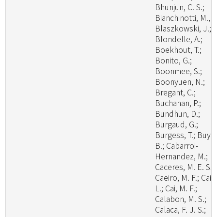
Bhunjun, C. S.;
Bianchinotti, M., V
Blaszkowski, J.;
Blondelle, A.;
Boekhout, T.;
Bonito, G.;
Boonmee, S.;
Boonyuen, N.;
Bregant, C.;
Buchanan, P.;
Bundhun, D.;
Burgaud, G.;
Burgess, T.; Buyc
B.; Cabarroi-
Hernandez, M.;
Caceres, M. E. S.;
Caeiro, M. F.; Cai,
L.; Cai, M. F.;
Calabon, M. S.;
Calaca, F. J. S.;