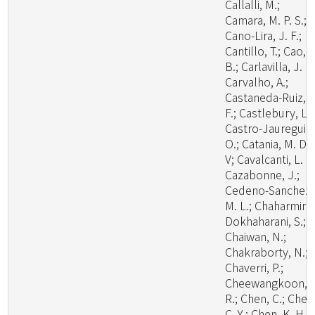
Callalli, M.;
Camara, M. P. S.;
Cano-Lira, J. F.;
Cantillo, T.; Cao,
B.; Carlavilla, J. R.
Carvalho, A.;
Castaneda-Ruiz, R
F.; Castlebury, L.;
Castro-Jauregui,
O.; Catania, M. D.,
V; Cavalcanti, L. H
Cazabonne, J.;
Cedeno-Sanchez,
M. L.; Chaharmiri-
Dokhaharani, S.;
Chaiwan, N.;
Chakraborty, N.;
Chaverri, P.;
Cheewangkoon,
R.; Chen, C.; Chen
C. Y.; Chen, K. H.;