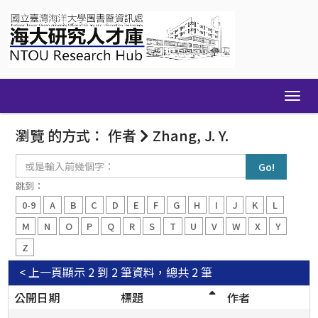
Skip
navigation
瀏覽 的方式： 作者
Zhang, J. Y.
或
是
輸
跳到：
入
0-9
A
B
C
D
E
F
G
H
I
J
K
L
前
幾
M
N
O
P
Q
R
S
T
U
V
W
X
Y
個
Z
字：
< 上一頁
顯示 2 到 2 筆資料，總共 2 筆
公開日期
標題
作者