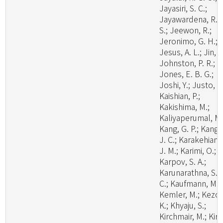
Jayasiri, S. C.;
Jayawardena, R.
S.; Jeewon, R.;
Jeronimo, G. H.;
Jesus, A. L.; Jin, J
Johnston, P. R.;
Jones, E. B. G.;
Joshi, Y.; Justo, A.
Kaishian, P.;
Kakishima, M.;
Kaliyaperumal, M.
Kang, G. P.; Kang,
J. C.; Karakehian,
J. M.; Karimi, O.;
Karpov, S. A.;
Karunarathna, S.
C.; Kaufmann, M.;
Kemler, M.; Kezo,
K.; Khyaju, S.;
Kirchmair, M.; Kirk