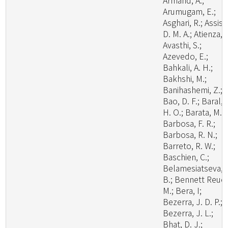
Armand, A.;
Arumugam, E.;
Asghari, R.; Assis,
D. M. A.; Atienza, V
Avasthi, S.;
Azevedo, E.;
Bahkali, A. H.;
Bakhshi, M.;
Banihashemi, Z.;
Bao, D. F.; Baral,
H. O.; Barata, M.;
Barbosa, F. R.;
Barbosa, R. N.;
Barreto, R. W.;
Baschien, C.;
Belamesiatseva, 
B.; Bennett Reuel
M.; Bera, I;
Bezerra, J. D. P.;
Bezerra, J. L.;
Bhat, D. J.;