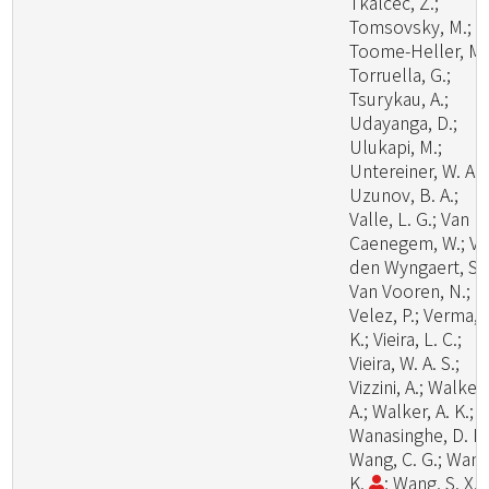
Tkalcec, Z.;
Tomsovsky, M.;
Toome-Heller, M.
Torruella, G.;
Tsurykau, A.;
Udayanga, D.;
Ulukapi, M.;
Untereiner, W. A.;
Uzunov, B. A.;
Valle, L. G.; Van
Caenegem, W.; V
den Wyngaert, S.;
Van Vooren, N.;
Velez, P.; Verma, 
K.; Vieira, L. C.;
Vieira, W. A. S.;
Vizzini, A.; Walker,
A.; Walker, A. K.;
Wanasinghe, D. N.
Wang, C. G.; Wang
K.
; Wang, S. X.;