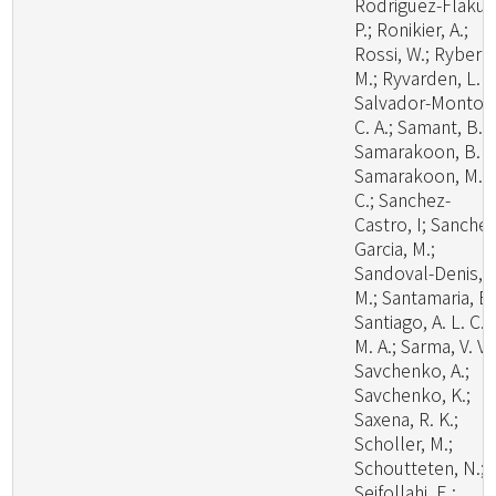
Rodriguez-Flakus
P.; Ronikier, A.;
Rossi, W.; Ryberg
M.; Ryvarden, L. R
Salvador-Montoy
C. A.; Samant, B.;
Samarakoon, B. C
Samarakoon, M.
C.; Sanchez-
Castro, I; Sanchez
Garcia, M.;
Sandoval-Denis,
M.; Santamaria, B.
Santiago, A. L. C.
M. A.; Sarma, V. V.;
Savchenko, A.;
Savchenko, K.;
Saxena, R. K.;
Scholler, M.;
Schoutteten, N.;
Seifollahi, E.;