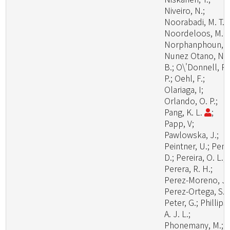
Niveiro, N.;
Noorabadi, M. T.;
Noordeloos, M. E
Norphanphoun, C
Nunez Otano, N.
B.; O\'Donnell, R.
P.; Oehl, F.;
Olariaga, I;
Orlando, O. P.;
Pang, K. L.
;
Papp, V;
Pawlowska, J.;
Peintner, U.; Pem
D.; Pereira, O. L.;
Perera, R. H.;
Perez-Moreno, J.
Perez-Ortega, S.;
Peter, G.; Phillips,
A. J. L.;
Phonemany, M.;