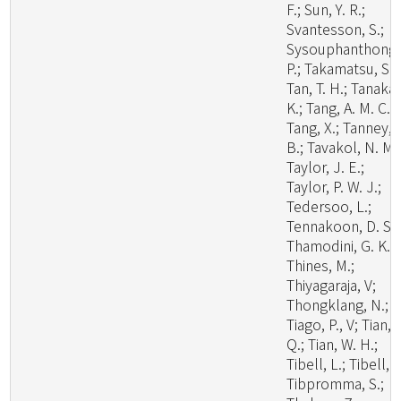
F.; Sun, Y. R.;
Svantesson, S.;
Sysouphanthong,
P.; Takamatsu, S.;
Tan, T. H.; Tanaka,
K.; Tang, A. M. C.;
Tang, X.; Tanney, 
B.; Tavakol, N. M.
Taylor, J. E.;
Taylor, P. W. J.;
Tedersoo, L.;
Tennakoon, D. S.;
Thamodini, G. K.;
Thines, M.;
Thiyagaraja, V;
Thongklang, N.;
Tiago, P., V; Tian,
Q.; Tian, W. H.;
Tibell, L.; Tibell, S
Tibpromma, S.;