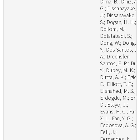
Dima, B.; Diniz, A.
G.; Dissanayake, A
J.; Dissanayake, L
S.; Dogan, H. H.;
Doilom, M.;
Dolatabadi, S.;
Dong, W.; Dong, Z
Y.; Dos Santos, L.
A.; Drechsler-
Santos, E. R.; Du, 
Y.; Dubey, M. K.;
Dutta, A. K.; Egidi,
E.; Elliott, T. F.;
Elshahed, M. S.;
Erdogdu, M.; Ertz
D.; Etayo, J.;
Evans, H. C.; Fan,
X. L.; Fan, Y. G.;
Fedosova, A. G.;
Fell, J.;
Fernandes, I;