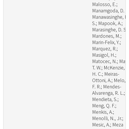
Malosso, E.;
Manamgoda, D. S.
Manawasinghe, I.
S.; Mapook, A.;
Marasinghe, D. S.;
Mardones, M.;
Marin-Felix, Y.;
Marquez, R.;
Masigol, H.;
Matocec, N.; May,
T. W.; McKenzie, E
H. C.; Meiras-
Ottoni, A.; Melo, R
F. R.; Mendes-
Alvarenga, R. L.;
Mendieta, S.;
Meng, Q. F.;
Menkis, A.;
Menolli, N., Jr.;
Mesic, A.; Meza