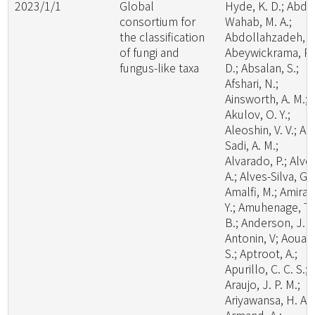
2023/1/1
Global
Hyde, K. D.; Abde
consortium for
Wahab, M. A.;
the classification
Abdollahzadeh, J.
of fungi and
Abeywickrama, P.
fungus-like taxa
D.; Absalan, S.;
Afshari, N.;
Ainsworth, A. M.;
Akulov, O. Y.;
Aleoshin, V. V.; Al-
Sadi, A. M.;
Alvarado, P.; Alve
A.; Alves-Silva, G.;
Amalfi, M.; Amira,
Y.; Amuhenage, T.
B.; Anderson, J. L
Antonin, V; Aouali
S.; Aptroot, A.;
Apurillo, C. C. S.;
Araujo, J. P. M.;
Ariyawansa, H. A.;