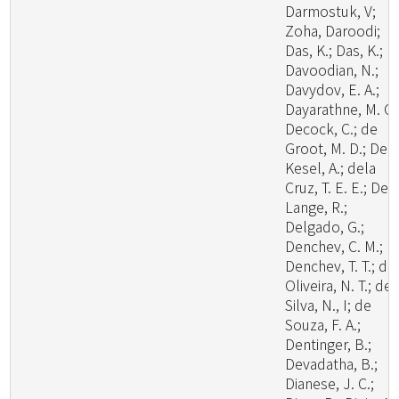
Darmostuk, V;
Zoha, Daroodi;
Das, K.; Das, K.;
Davoodian, N.;
Davydov, E. A.;
Dayarathne, M. C.
Decock, C.; de
Groot, M. D.; De
Kesel, A.; dela
Cruz, T. E. E.; De
Lange, R.;
Delgado, G.;
Denchev, C. M.;
Denchev, T. T.; de
Oliveira, N. T.; de
Silva, N., I; de
Souza, F. A.;
Dentinger, B.;
Devadatha, B.;
Dianese, J. C.;