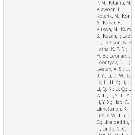
P. M.; Kitaura, M. J
Klawonn, I;
Kolarik, M.; Kong,
A.; Kuhar, F.;
Kukwa, M.; Kumar
S.; Kusan, I; Lado,
C.; Larsson, K. H.;
Latha, K. P. D.; Le
H. B.; Leonardi, M
Leontyev, D. L.;
Lestari, A. S.; Li, C
J. Y.; Li, D. W.; Li,
H.; Li, H. Y.; Li, L.;
Li, Q. R.; Li, Q.; Li,
W. L.; Li, Y.; Li, Y. C
Li, Y. X.; Liao, C. F.
Liimatainen, K.;
Lim, Y. W.; Lin, C.
G.; Linaldeddu, B
T.; Linde, C. C.;