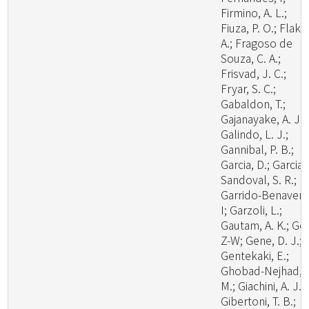
Firmino, A. L.;
Fiuza, P. O.; Flaku
A.; Fragoso de
Souza, C. A.;
Frisvad, J. C.;
Fryar, S. C.;
Gabaldon, T.;
Gajanayake, A. J.;
Galindo, L. J.;
Gannibal, P. B.;
Garcia, D.; Garcia-
Sandoval, S. R.;
Garrido-Benavent
I; Garzoli, L.;
Gautam, A. K.; Ge,
Z-W; Gene, D. J.;
Gentekaki, E.;
Ghobad-Nejhad,
M.; Giachini, A. J.;
Gibertoni, T. B.;