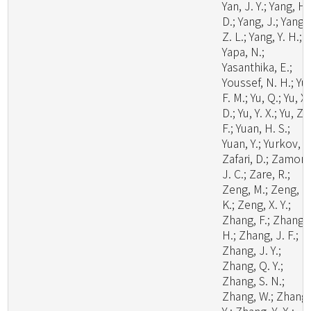
Yan, J. Y.; Yang, H.
D.; Yang, J.; Yang,
Z. L.; Yang, Y. H.;
Yapa, N.;
Yasanthika, E.;
Youssef, N. H.; Yu,
F. M.; Yu, Q.; Yu, X.
D.; Yu, Y. X.; Yu, Z.
F.; Yuan, H. S.;
Yuan, Y.; Yurkov, A.
Zafari, D.; Zamora
J. C.; Zare, R.;
Zeng, M.; Zeng, N
K.; Zeng, X. Y.;
Zhang, F.; Zhang,
H.; Zhang, J. F.;
Zhang, J. Y.;
Zhang, Q. Y.;
Zhang, S. N.;
Zhang, W.; Zhang,