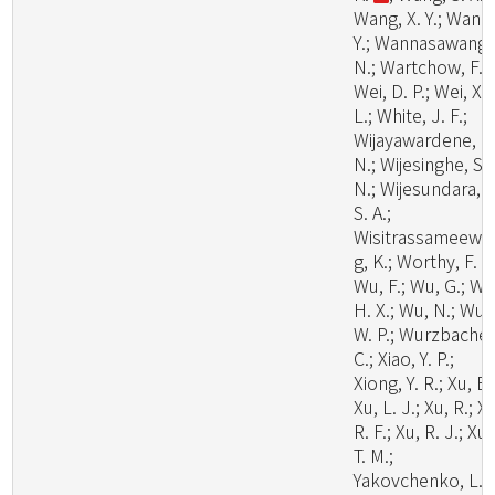
Wang, X. Y.; Wang
Y.; Wannasawang,
N.; Wartchow, F.;
Wei, D. P.; Wei, X.
L.; White, J. F.;
Wijayawardene, N
N.; Wijesinghe, S.
N.; Wijesundara, D
S. A.;
Wisitrassameewo
g, K.; Worthy, F. R.
Wu, F.; Wu, G.; Wu
H. X.; Wu, N.; Wu,
W. P.; Wurzbacher
C.; Xiao, Y. P.;
Xiong, Y. R.; Xu, B.
Xu, L. J.; Xu, R.; X
R. F.; Xu, R. J.; Xu,
T. M.;
Yakovchenko, L.;