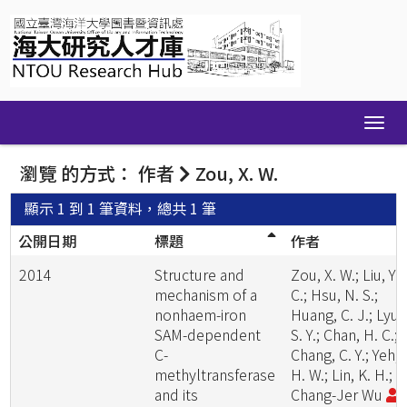
Skip
navigation
瀏覽 的方式： 作者
Zou, X. W.
顯示 1 到 1 筆資料，總共 1 筆
公開日期
標題
作者
2014
Structure and
Zou, X. W.; Liu, Y.
mechanism of a
C.; Hsu, N. S.;
nonhaem-iron
Huang, C. J.; Lyu,
SAM-dependent
S. Y.; Chan, H. C.;
C-
Chang, C. Y.; Yeh,
methyltransferase
H. W.; Lin, K. H.;
and its
Chang-Jer Wu
;