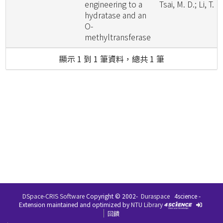
engineering to a
Tsai, M. D.; Li, T. L.
hydratase and an
O-
methyltransferase
顯示 1 到 1 筆資料，總共 1 筆
DSpace-CRIS Software
Copyright © 2002-
Duraspace
4science -
Extension maintained and optimized by
NTU Library
回饋