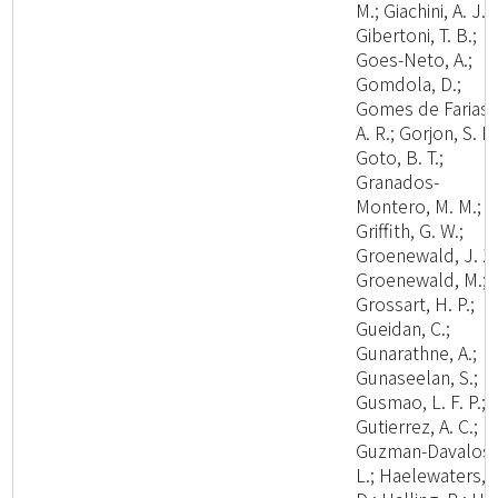
M.; Giachini, A. J.;
Gibertoni, T. B.;
Goes-Neto, A.;
Gomdola, D.;
Gomes de Farias,
A. R.; Gorjon, S. P.
Goto, B. T.;
Granados-
Montero, M. M.;
Griffith, G. W.;
Groenewald, J. Z.
Groenewald, M.;
Grossart, H. P.;
Gueidan, C.;
Gunarathne, A.;
Gunaseelan, S.;
Gusmao, L. F. P.;
Gutierrez, A. C.;
Guzman-Davalos,
L.; Haelewaters,