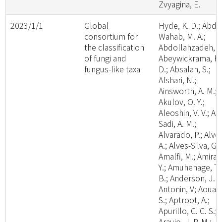
Zvyagina, E.
2023/1/1
Global
Hyde, K. D.; Abde
consortium for
Wahab, M. A.;
the classification
Abdollahzadeh, J.
of fungi and
Abeywickrama, P.
fungus-like taxa
D.; Absalan, S.;
Afshari, N.;
Ainsworth, A. M.;
Akulov, O. Y.;
Aleoshin, V. V.; Al-
Sadi, A. M.;
Alvarado, P.; Alve
A.; Alves-Silva, G.;
Amalfi, M.; Amira,
Y.; Amuhenage, T.
B.; Anderson, J. L
Antonin, V; Aouali
S.; Aptroot, A.;
Apurillo, C. C. S.;
Araujo, J. P. M.;