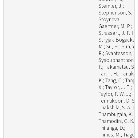
Stemler, J.;
Stephenson, S. L.
Stoyneva-
Gaertner, M. P.;
Strassert, J. F. H.;
Stryjak-Bogacka,
M.; Su, H.; Sun, Y.
R.; Svantesson, S.
Sysouphanthong,
P.; Takamatsu, S.;
Tan, T. H.; Tanaka,
K.; Tang, C.; Tang,
X.; Taylor, J. E.;
Taylor, P. W. J.;
Tennakoon, D. S.;
Thakshila, S. A. D.
Thambugala, K. M
Thamodini, G. K.;
Thilanga, D.;
Thines, M.; Tiago,