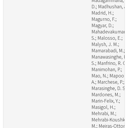
Madagammana, A
D.; Madhushan, A.
Madrid, H.;
Magurno, F.;
Magyar, D.;
Mahadevakumar,
S.; Malosso, E.;
Malysh, J. M.;
Mamarabadi, M.;
Manawasinghe, I.
S.; Manfrino, R. G.
Manimohan, P.;
Mao, N.; Mapook,
A.; Marchese, P.;
Marasinghe, D. S.;
Mardones, M.;
Marin-Felix, Y.;
Masigol, H.;
Mehrabi, M.;
Mehrabi-Koushki,
M.; Meiras-Ottoni,