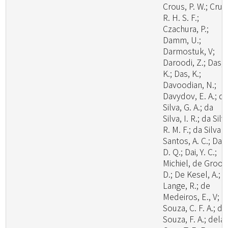
Crous, P. W.; Cruz
R. H. S. F.;
Czachura, P.;
Damm, U.;
Darmostuk, V;
Daroodi, Z.; Das,
K.; Das, K.;
Davoodian, N.;
Davydov, E. A.; d
Silva, G. A.; da
Silva, I. R.; da Silv
R. M. F.; da Silva
Santos, A. C.; Dai,
D. Q.; Dai, Y. C.;
Michiel, de Groot
D.; De Kesel, A.; 
Lange, R.; de
Medeiros, E., V; d
Souza, C. F. A.; de
Souza, F. A.; dela