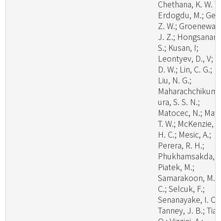
Chethana, K. W. T.
Erdogdu, M.; Ge,
Z. W.; Groenewal
J. Z.; Hongsanan,
S.; Kusan, I;
Leontyev, D., V; Li
D. W.; Lin, C. G.;
Liu, N. G.;
Maharachchikum
ura, S. S. N.;
Matocec, N.; May,
T. W.; McKenzie, E
H. C.; Mesic, A.;
Perera, R. H.;
Phukhamsakda, C
Piatek, M.;
Samarakoon, M.
C.; Selcuk, F.;
Senanayake, I. C.;
Tanney, J. B.; Tian