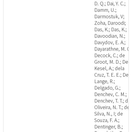
D. Q.; Dai, Y. C.;
Damm, U.;
Darmostuk, V;
Zoha, Daroodi;
Das, K.; Das, K.;
Davoodian, N.;
Davydov, E. A.;
Dayarathne, M. C.
Decock, C.; de
Groot, M. D.; De
Kesel, A.; dela
Cruz, T. E. E.; De
Lange, R.;
Delgado, G.;
Denchev, C. M.;
Denchev, T. T.; de
Oliveira, N. T.; de
Silva, N., I; de
Souza, F. A.;
Dentinger, B.;