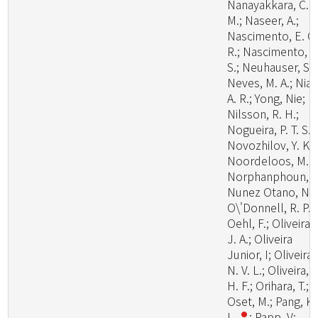
Nanayakkara, C.
M.; Naseer, A.;
Nascimento, E. C.
R.; Nascimento, S
S.; Neuhauser, S.;
Neves, M. A.; Niazi
A. R.; Yong, Nie;
Nilsson, R. H.;
Nogueira, P. T. S.;
Novozhilov, Y. K.;
Noordeloos, M.;
Norphanphoun, C
Nunez Otano, N.;
O\'Donnell, R. P.;
Oehl, F.; Oliveira,
J. A.; Oliveira
Junior, I; Oliveira,
N. V. L.; Oliveira, P
H. F.; Orihara, T.;
Oset, M.; Pang, K.
L.
; Papp, V;