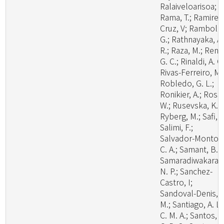
Ralaiveloarisoa;
Rama, T.; Ramirez
Cruz, V; Rambold
G.; Rathnayaka, A.
R.; Raza, M.; Ren,
G. C.; Rinaldi, A. C.
Rivas-Ferreiro, M.
Robledo, G. L.;
Ronikier, A.; Rossi
W.; Rusevska, K.;
Ryberg, M.; Safi, A
Salimi, F.;
Salvador-Montoy
C. A.; Samant, B.;
Samaradiwakara,
N. P.; Sanchez-
Castro, I;
Sandoval-Denis,
M.; Santiago, A. L.
C. M. A.; Santos, A