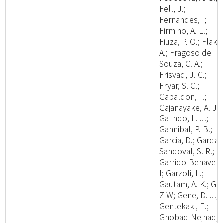
Fell, J.;
Fernandes, I;
Firmino, A. L.;
Fiuza, P. O.; Flaku
A.; Fragoso de
Souza, C. A.;
Frisvad, J. C.;
Fryar, S. C.;
Gabaldon, T.;
Gajanayake, A. J.;
Galindo, L. J.;
Gannibal, P. B.;
Garcia, D.; Garcia-
Sandoval, S. R.;
Garrido-Benavent
I; Garzoli, L.;
Gautam, A. K.; Ge,
Z-W; Gene, D. J.;
Gentekaki, E.;
Ghobad-Nejhad,