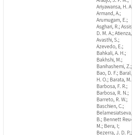
Ariyawansa, H. A.;
Armand, A.;
Arumugam, E.;
Asghari, R.; Assis,
D. M. A.; Atienza, V
Avasthi, S.;
Azevedo, E.;
Bahkali, A. H.;
Bakhshi, M.;
Banihashemi, Z.;
Bao, D. F.; Baral,
H. O.; Barata, M.;
Barbosa, F. R.;
Barbosa, R. N.;
Barreto, R. W.;
Baschien, C.;
Belamesiatseva, 
B.; Bennett Reuel
M.; Bera, I;
Bezerra, J. D. P.;