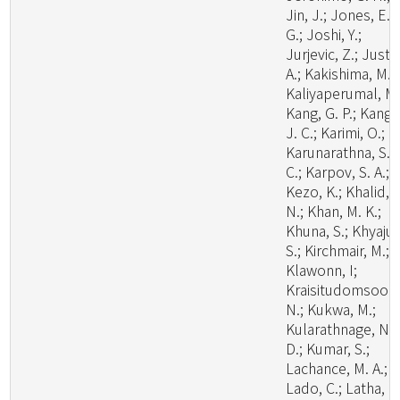
Jin, J.; Jones, E. 
G.; Joshi, Y.;
Jurjevic, Z.; Justo
A.; Kakishima, M.;
Kaliyaperumal, M.
Kang, G. P.; Kang,
J. C.; Karimi, O.;
Karunarathna, S.
C.; Karpov, S. A.;
Kezo, K.; Khalid, A
N.; Khan, M. K.;
Khuna, S.; Khyaju,
S.; Kirchmair, M.;
Klawonn, I;
Kraisitudomsook
N.; Kukwa, M.;
Kularathnage, N.
D.; Kumar, S.;
Lachance, M. A.;
Lado, C.; Latha, K