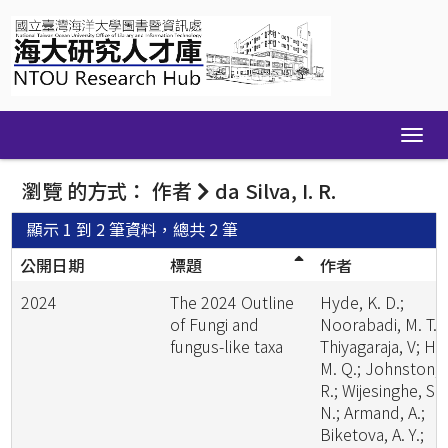
Skip
navigation
瀏覽 的方式： 作者
da Silva, I. R.
顯示 1 到 2 筆資料，總共 2 筆
公開日期
標題
作者
2024
The 2024 Outline
Hyde, K. D.;
of Fungi and
Noorabadi, M. T.;
fungus-like taxa
Thiyagaraja, V; He
M. Q.; Johnston, 
R.; Wijesinghe, S.
N.; Armand, A.;
Biketova, A. Y.;