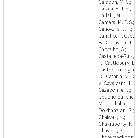
Calabon, M. S.;
Calaca, F. J. S.;
Callalli, M.;
Camara, M. P. S.;
Cano-Lira, J. F.;
Cantillo, T.; Cao,
B.; Carlavilla, J. R.
Carvalho, A.;
Castaneda-Ruiz, R
F.; Castlebury, L.;
Castro-Jauregui,
O.; Catania, M. D.,
V; Cavalcanti, L. H
Cazabonne, J.;
Cedeno-Sanchez,
M. L.; Chaharmiri-
Dokhaharani, S.;
Chaiwan, N.;
Chakraborty, N.;
Chaverri, P.;
Cheewangkoon,