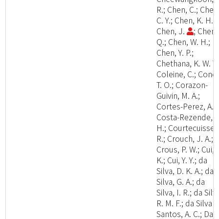
R.; Chen, C.; Chen
C. Y.; Chen, K. H.;
Chen, J.
; Chen,
Q.; Chen, W. H.;
Chen, Y. P.;
Chethana, K. W. T.
Coleine, C.; Cond
T. O.; Corazon-
Guivin, M. A.;
Cortes-Perez, A.;
Costa-Rezende, D
H.; Courtecuisse,
R.; Crouch, J. A.;
Crous, P. W.; Cui, 
K.; Cui, Y. Y.; da
Silva, D. K. A.; da
Silva, G. A.; da
Silva, I. R.; da Silv
R. M. F.; da Silva
Santos, A. C.; Dai,