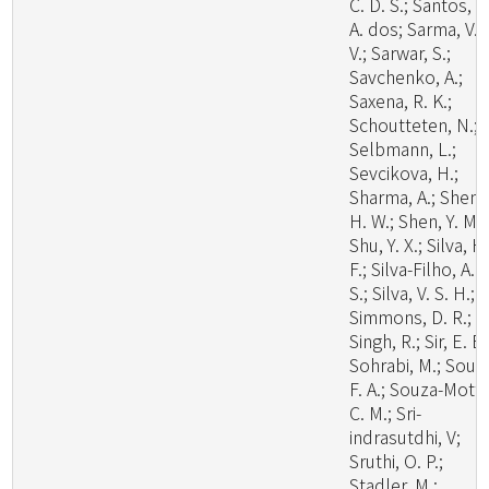
C. D. S.; Santos, L
A. dos; Sarma, V.
V.; Sarwar, S.;
Savchenko, A.;
Saxena, R. K.;
Schoutteten, N.;
Selbmann, L.;
Sevcikova, H.;
Sharma, A.; Shen,
H. W.; Shen, Y. M.;
Shu, Y. X.; Silva, H
F.; Silva-Filho, A. 
S.; Silva, V. S. H.;
Simmons, D. R.;
Singh, R.; Sir, E. B.
Sohrabi, M.; Souz
F. A.; Souza-Motta
C. M.; Sri-
indrasutdhi, V;
Sruthi, O. P.;
Stadler, M.;