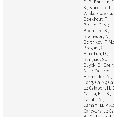
D. P.; Bhunjun, C.
S.; Bianchinotti, M
V; Blaszkowski, J.
Boekhout, T.;
Bonito, G. M.;
Boonmee, S.;
Boonyuen, N.;
Bortnikov, F. M.;
Bregant, C.;
Bundhun, D.;
Burgaud, G.;
Buyck, B.; Caeiro,
M. F.; Cabarroi-
Hernandez, M.;
Feng, Cai M.; Cai,
L.; Calabon, M. S.;
Calaca, F. J. S.;
Callalli, M.;
Camara, M. P. S.;
Cano-Lira, J.; Cao
B.; Carlavilla, J. R.