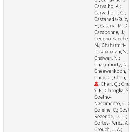
Carvalho, A.;
Carvalho, T. G.;
Castaneda-Ruiz, R
F.; Catania, M. D., 
Cazabonne, J.;
Cedeno-Sanchez,
M.; Chaharmiri-
Dokhaharani, S.;
Chaiwan, N.;
Chakraborty, N.;
Cheewankoon, R.
Chen, C.; Chen, J
; Chen, Q.; Chen
Y. P.; Chinaglia, S.;
Coelho-
Nascimento, C. C.
Coleine, C.; Costa
Rezende, D. H.;
Cortes-Perez, A.;
Crouch, J. A.;