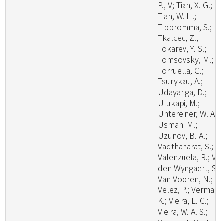
P., V; Tian, X. G.;
Tian, W. H.;
Tibpromma, S.;
Tkalcec, Z.;
Tokarev, Y. S.;
Tomsovsky, M.;
Torruella, G.;
Tsurykau, A.;
Udayanga, D.;
Ulukapi, M.;
Untereiner, W. A.;
Usman, M.;
Uzunov, B. A.;
Vadthanarat, S.;
Valenzuela, R.; V
den Wyngaert, S.;
Van Vooren, N.;
Velez, P.; Verma, 
K.; Vieira, L. C.;
Vieira, W. A. S.;