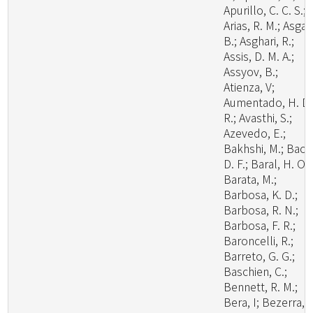
Apurillo, C. C. S.;
Arias, R. M.; Asgari
B.; Asghari, R.;
Assis, D. M. A.;
Assyov, B.;
Atienza, V;
Aumentado, H. D.
R.; Avasthi, S.;
Azevedo, E.;
Bakhshi, M.; Bao,
D. F.; Baral, H. O.;
Barata, M.;
Barbosa, K. D.;
Barbosa, R. N.;
Barbosa, F. R.;
Baroncelli, R.;
Barreto, G. G.;
Baschien, C.;
Bennett, R. M.;
Bera, I; Bezerra, J