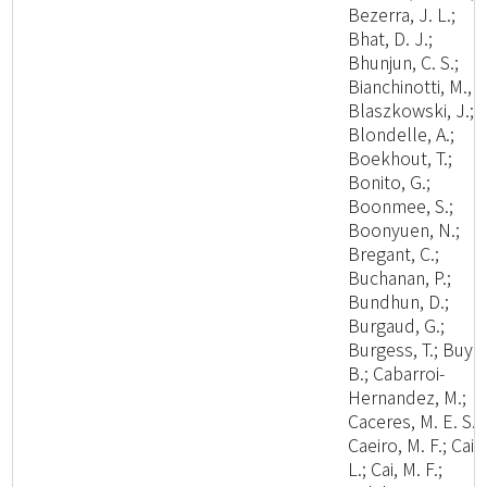
Bezerra, J. L.;
Bhat, D. J.;
Bhunjun, C. S.;
Bianchinotti, M., V
Blaszkowski, J.;
Blondelle, A.;
Boekhout, T.;
Bonito, G.;
Boonmee, S.;
Boonyuen, N.;
Bregant, C.;
Buchanan, P.;
Bundhun, D.;
Burgaud, G.;
Burgess, T.; Buyc
B.; Cabarroi-
Hernandez, M.;
Caceres, M. E. S.;
Caeiro, M. F.; Cai,
L.; Cai, M. F.;