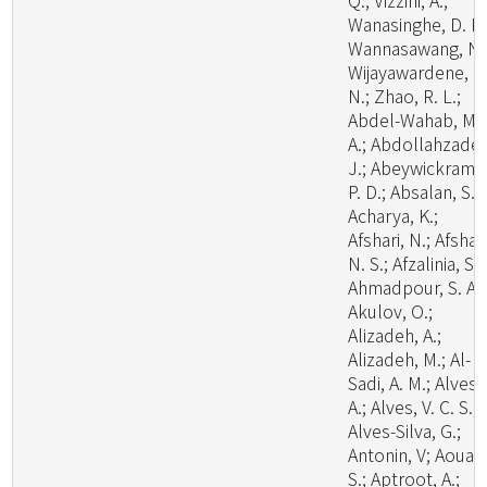
Q.; Vizzini, A.;
Wanasinghe, D. N.
Wannasawang, N.
Wijayawardene, N
N.; Zhao, R. L.;
Abdel-Wahab, M.
A.; Abdollahzadeh
J.; Abeywickrama
P. D.; Absalan, S.;
Acharya, K.;
Afshari, N.; Afshan
N. S.; Afzalinia, S.;
Ahmadpour, S. A.;
Akulov, O.;
Alizadeh, A.;
Alizadeh, M.; Al-
Sadi, A. M.; Alves,
A.; Alves, V. C. S.;
Alves-Silva, G.;
Antonin, V; Aouali
S.; Aptroot, A.;