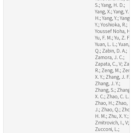
S.; Yang, H. D.;
Yang, X.; Yang, Y.
H.; Yang, Y.; Yang, 
Y.; Yoshioka, R.;
Youssef Noha, H.;
Yu, F. M.; Yu, Z. F.;
Yuan, L. L.; Yuan,
Q.; Zabin, D. A.;
Zamora, J. C.;
Zapata, C., V; Zare
R.; Zeng, M.; Zeng
X. Y.; Zhang, J. F.;
Zhang, J. Y.;
Zhang, S.; Zhang,
X. C.; Zhao, C. L.;
Zhao, H.; Zhao, H
J.; Zhao, Q.; Zhou
H. M.; Zhu, X. Y.;
Zmitrovich, I., V;
Zucconi, L.;