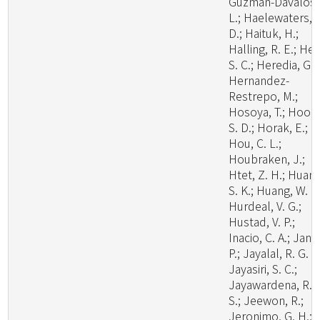
Guzman-Davalos,
L.; Haelewaters,
D.; Haituk, H.;
Halling, R. E.; He,
S. C.; Heredia, G.;
Hernandez-
Restrepo, M.;
Hosoya, T.; Hoog
S. D.; Horak, E.;
Hou, C. L.;
Houbraken, J.;
Htet, Z. H.; Huang
S. K.; Huang, W. J.
Hurdeal, V. G.;
Hustad, V. P.;
Inacio, C. A.; Janik
P.; Jayalal, R. G. U
Jayasiri, S. C.;
Jayawardena, R.
S.; Jeewon, R.;
Jeronimo, G. H.;