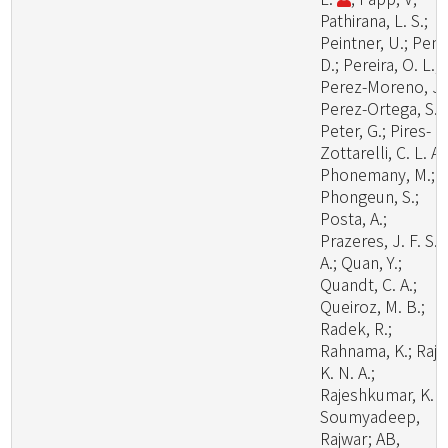
Pathirana, L. S.;
Peintner, U.; Pem
D.; Pereira, O. L.;
Perez-Moreno, J.
Perez-Ortega, S.;
Peter, G.; Pires-
Zottarelli, C. L. A.
Phonemany, M.;
Phongeun, S.;
Posta, A.;
Prazeres, J. F. S.
A.; Quan, Y.;
Quandt, C. A.;
Queiroz, M. B.;
Radek, R.;
Rahnama, K.; Raj,
K. N. A.;
Rajeshkumar, K. C
Soumyadeep,
Rajwar; AB,