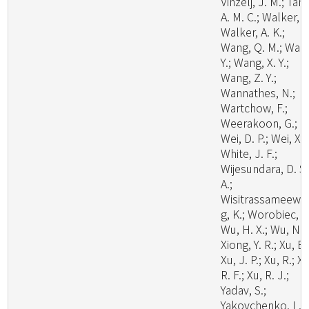
Vinzelj, J. M.; Tang
A. M. C.; Walker, A
Walker, A. K.;
Wang, Q. M.; Wan
Y.; Wang, X. Y.;
Wang, Z. Y.;
Wannathes, N.;
Wartchow, F.;
Weerakoon, G.;
Wei, D. P.; Wei, X.;
White, J. F.;
Wijesundara, D. S.
A.;
Wisitrassameewo
g, K.; Worobiec, G
Wu, H. X.; Wu, N.;
Xiong, Y. R.; Xu, B.
Xu, J. P.; Xu, R.; Xu
R. F.; Xu, R. J.;
Yadav, S.;
Yakovchenko, L.