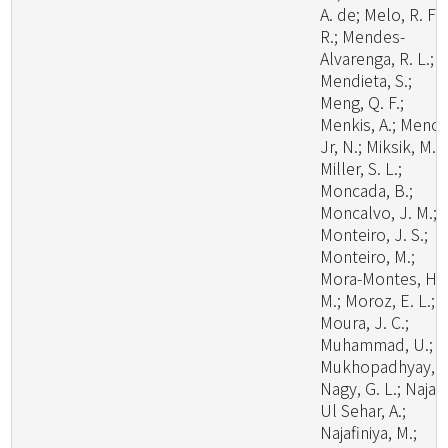
A. de; Melo, R. F.
R.; Mendes-
Alvarenga, R. L.;
Mendieta, S.;
Meng, Q. F.;
Menkis, A.; Menoll
Jr, N.; Miksik, M.;
Miller, S. L.;
Moncada, B.;
Moncalvo, J. M.;
Monteiro, J. S.;
Monteiro, M.;
Mora-Montes, H.
M.; Moroz, E. L.;
Moura, J. C.;
Muhammad, U.;
Mukhopadhyay, S
Nagy, G. L.; Naja
Ul Sehar, A.;
Najafiniya, M.;