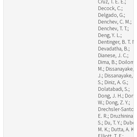
Cruz, T. E. E.;
Decock, C.;
Delgado, G.;
Denchev, C. M.;
Denchev, T. T.;
Deng, Y. L.;
Dentinger, B. T. M.
Devadatha, B.;
Dianese, J. C.;
Dima, B.; Doilom,
M.; Dissanayake, 
J.; Dissanayake, L
S.; Diniz, A. G.;
Dolatabadi, S.;
Dong, J. H.; Dong
W.; Dong, Z. Y.;
Drechsler-Santos
E. R.; Druzhinina, I
S.; Du, T. Y.; Dubey
M. K.; Dutta, A. K.;
Elliott, T. F.;