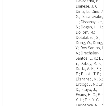
Devadatha, B.;
Dianese, J. C.;
Dima, B.; Diniz, A.
G.; Dissanayake, A
J.; Dissanayake, L
S.; Dogan, H. H.;
Doilom, M.;
Dolatabadi, S.;
Dong, W.; Dong, Z
Y.; Dos Santos, L.
A.; Drechsler-
Santos, E. R.; Du, 
Y.; Dubey, M. K.;
Dutta, A. K.; Egidi,
E.; Elliott, T. F.;
Elshahed, M. S.;
Erdogdu, M.; Ertz
D.; Etayo, J.;
Evans, H. C.; Fan,
X. L.; Fan, Y. G.;
Fedosova, A. G.;