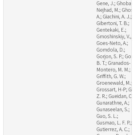
Gene, J.; Ghobad
Nejhad, M.; Ghosh
A.; Giachini, A. J.;
Gibertoni, T. B.;
Gentekaki, E.;
Gmoshinskiy, V., I
Goes-Neto, A.;
Gomdola, D.;
Gorjon, S. P.; Got
B. T.; Granados-
Montero, M. M.;
Griffith, G. W.;
Groenewald, M.;
Grossart, H-P; Gu
Z. R.; Gueidan, C.;
Gunarathne, A.;
Gunaseelan, S.;
Guo, S. L.;
Gusmao, L. F. P.;
Gutierrez, A. C.;