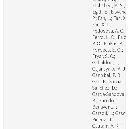
Elshahed, M. S.;
Egidi, E.; Eisvand,
P.; Fan, L.; Fan, X.;
Fan, X. L.;
Fedosova, A. G.;
Ferro, L. O.; Fiuza
P. O.; Flakus, A.;
Fonseca, E. O.;
Fryar, S. C.;
Gabaldon, T.;
Gajanayake, A. J.;
Gannibal, P. B.;
Gao, F.; Garcia-
Sanchez, D.;
Garcia-Sandoval,
R.; Garrido-
Benavent, I;
Garzoli, L.; Gasca
Pineda, J.;
Gautam, A. K.;