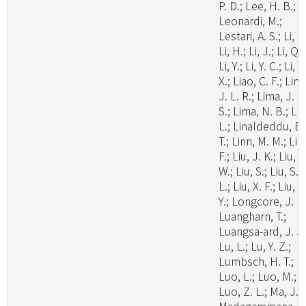
P. D.; Lee, H. B.;
Leonardi, M.;
Lestari, A. S.; Li, C.
Li, H.; Li, J.; Li, Q.;
Li, Y.; Li, Y. C.; Li, Y.
X.; Liao, C. F.; Lim
J. L. R.; Lima, J. M
S.; Lima, N. B.; Lin
L.; Linaldeddu, B.
T.; Linn, M. M.; Liu
F.; Liu, J. K.; Liu, J
W.; Liu, S.; Liu, S.
L.; Liu, X. F.; Liu, X
Y.; Longcore, J. E.
Luangharn, T.;
Luangsa-ard, J. J.
Lu, L.; Lu, Y. Z.;
Lumbsch, H. T.;
Luo, L.; Luo, M.;
Luo, Z. L.; Ma, J.;