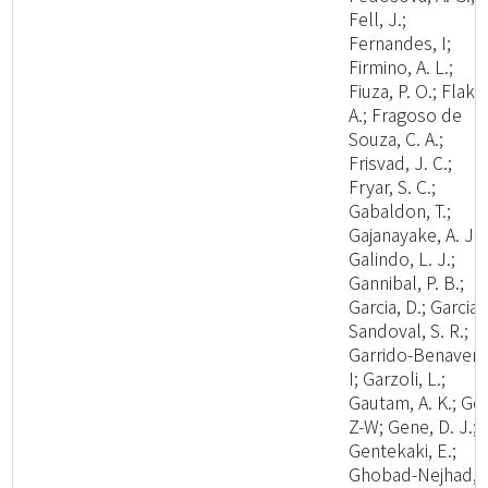
Fell, J.;
Fernandes, I;
Firmino, A. L.;
Fiuza, P. O.; Flaku
A.; Fragoso de
Souza, C. A.;
Frisvad, J. C.;
Fryar, S. C.;
Gabaldon, T.;
Gajanayake, A. J.;
Galindo, L. J.;
Gannibal, P. B.;
Garcia, D.; Garcia-
Sandoval, S. R.;
Garrido-Benavent
I; Garzoli, L.;
Gautam, A. K.; Ge,
Z-W; Gene, D. J.;
Gentekaki, E.;
Ghobad-Nejhad,