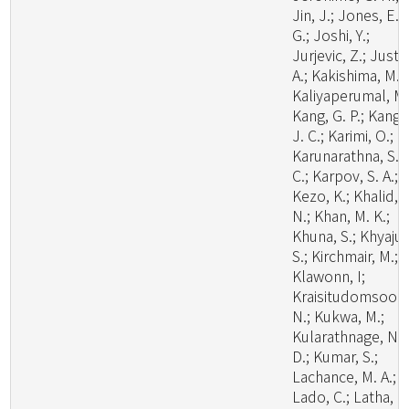
Jin, J.; Jones, E. 
G.; Joshi, Y.;
Jurjevic, Z.; Justo
A.; Kakishima, M.;
Kaliyaperumal, M.
Kang, G. P.; Kang,
J. C.; Karimi, O.;
Karunarathna, S.
C.; Karpov, S. A.;
Kezo, K.; Khalid, A
N.; Khan, M. K.;
Khuna, S.; Khyaju,
S.; Kirchmair, M.;
Klawonn, I;
Kraisitudomsook
N.; Kukwa, M.;
Kularathnage, N.
D.; Kumar, S.;
Lachance, M. A.;
Lado, C.; Latha, K