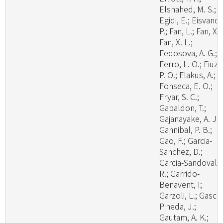
Elshahed, M. S.;
Egidi, E.; Eisvand,
P.; Fan, L.; Fan, X.;
Fan, X. L.;
Fedosova, A. G.;
Ferro, L. O.; Fiuza
P. O.; Flakus, A.;
Fonseca, E. O.;
Fryar, S. C.;
Gabaldon, T.;
Gajanayake, A. J.;
Gannibal, P. B.;
Gao, F.; Garcia-
Sanchez, D.;
Garcia-Sandoval,
R.; Garrido-
Benavent, I;
Garzoli, L.; Gasca
Pineda, J.;
Gautam, A. K.;