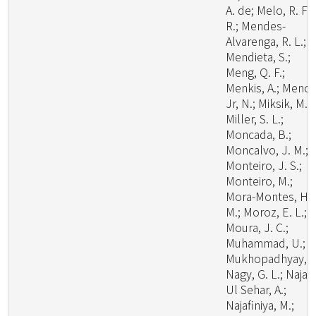
A. de; Melo, R. F.
R.; Mendes-
Alvarenga, R. L.;
Mendieta, S.;
Meng, Q. F.;
Menkis, A.; Menoll
Jr, N.; Miksik, M.;
Miller, S. L.;
Moncada, B.;
Moncalvo, J. M.;
Monteiro, J. S.;
Monteiro, M.;
Mora-Montes, H.
M.; Moroz, E. L.;
Moura, J. C.;
Muhammad, U.;
Mukhopadhyay, S
Nagy, G. L.; Naja
Ul Sehar, A.;
Najafiniya, M.;