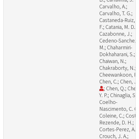
Carvalho, A.;
Carvalho, T. G.;
Castaneda-Ruiz, R
F.; Catania, M. D., 
Cazabonne, J.;
Cedeno-Sanchez,
M.; Chaharmiri-
Dokhaharani, S.;
Chaiwan, N.;
Chakraborty, N.;
Cheewankoon, R.
Chen, C.; Chen, J
; Chen, Q.; Chen
Y. P.; Chinaglia, S.;
Coelho-
Nascimento, C. C.
Coleine, C.; Costa
Rezende, D. H.;
Cortes-Perez, A.;
Crouch, J. A.;