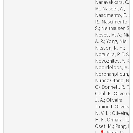
Nanayakkara, C.
M.; Naseer, A.;
Nascimento, E. C.
R.; Nascimento, S
S.; Neuhauser, S.;
Neves, M. A.; Niazi
A. R.; Yong, Nie;
Nilsson, R. H.;
Nogueira, P. T. S.;
Novozhilov, Y. K.;
Noordeloos, M.;
Norphanphoun, C
Nunez Otano, N.;
O\'Donnell, R. P.;
Oehl, F.; Oliveira,
J. A.; Oliveira
Junior, I; Oliveira,
N. V. L.; Oliveira, P
H. F.; Orihara, T.;
Oset, M.; Pang, K.
L.
; Papp, V;