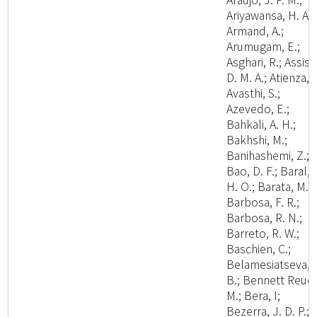
Ariyawansa, H. A.;
Armand, A.;
Arumugam, E.;
Asghari, R.; Assis,
D. M. A.; Atienza, V
Avasthi, S.;
Azevedo, E.;
Bahkali, A. H.;
Bakhshi, M.;
Banihashemi, Z.;
Bao, D. F.; Baral,
H. O.; Barata, M.;
Barbosa, F. R.;
Barbosa, R. N.;
Barreto, R. W.;
Baschien, C.;
Belamesiatseva, 
B.; Bennett Reuel
M.; Bera, I;
Bezerra, J. D. P.;