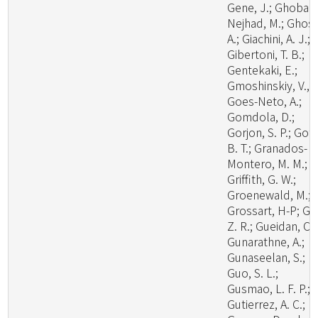
Gene, J.; Ghobad
Nejhad, M.; Ghosh
A.; Giachini, A. J.;
Gibertoni, T. B.;
Gentekaki, E.;
Gmoshinskiy, V., I
Goes-Neto, A.;
Gomdola, D.;
Gorjon, S. P.; Got
B. T.; Granados-
Montero, M. M.;
Griffith, G. W.;
Groenewald, M.;
Grossart, H-P; Gu
Z. R.; Gueidan, C.;
Gunarathne, A.;
Gunaseelan, S.;
Guo, S. L.;
Gusmao, L. F. P.;
Gutierrez, A. C.;