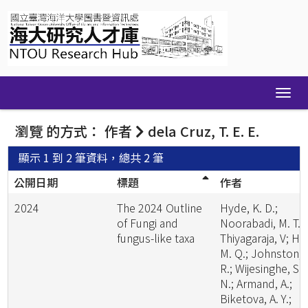
Skip
navigation
瀏覽 的方式： 作者
dela Cruz, T. E. E.
顯示 1 到 2 筆資料，總共 2 筆
公開日期
標題
作者
2024
The 2024 Outline
Hyde, K. D.;
of Fungi and
Noorabadi, M. T.;
fungus-like taxa
Thiyagaraja, V; He
M. Q.; Johnston, 
R.; Wijesinghe, S.
N.; Armand, A.;
Biketova, A. Y.;