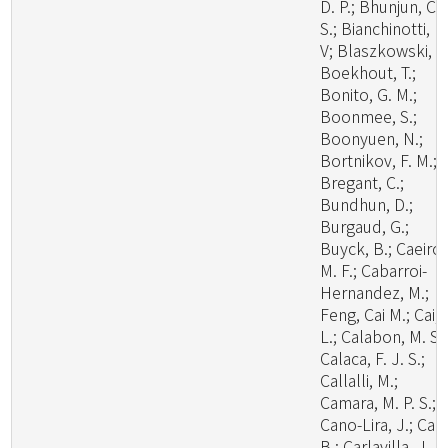
D. P.; Bhunjun, C.
S.; Bianchinotti, M
V; Blaszkowski, J.
Boekhout, T.;
Bonito, G. M.;
Boonmee, S.;
Boonyuen, N.;
Bortnikov, F. M.;
Bregant, C.;
Bundhun, D.;
Burgaud, G.;
Buyck, B.; Caeiro,
M. F.; Cabarroi-
Hernandez, M.;
Feng, Cai M.; Cai,
L.; Calabon, M. S.;
Calaca, F. J. S.;
Callalli, M.;
Camara, M. P. S.;
Cano-Lira, J.; Cao
B.; Carlavilla, J. R.