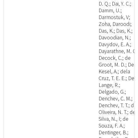
D. Q.; Dai, Y. C.;
Damm, U.;
Darmostuk, V;
Zoha, Daroodi;
Das, K.; Das, K.;
Davoodian, N.;
Davydov, E. A.;
Dayarathne, M. C.
Decock, C.; de
Groot, M. D.; De
Kesel, A.; dela
Cruz, T. E. E.; De
Lange, R.;
Delgado, G.;
Denchev, C. M.;
Denchev, T. T.; de
Oliveira, N. T.; de
Silva, N., I; de
Souza, F. A.;
Dentinger, B.;