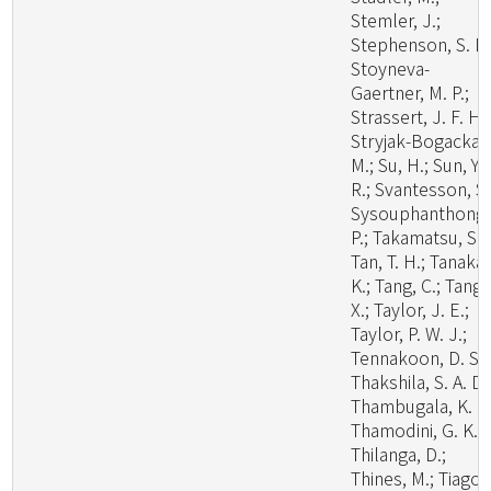
Stemler, J.;
Stephenson, S. L.
Stoyneva-
Gaertner, M. P.;
Strassert, J. F. H.;
Stryjak-Bogacka,
M.; Su, H.; Sun, Y.
R.; Svantesson, S.
Sysouphanthong,
P.; Takamatsu, S.;
Tan, T. H.; Tanaka,
K.; Tang, C.; Tang,
X.; Taylor, J. E.;
Taylor, P. W. J.;
Tennakoon, D. S.;
Thakshila, S. A. D.
Thambugala, K. M
Thamodini, G. K.;
Thilanga, D.;
Thines, M.; Tiago,