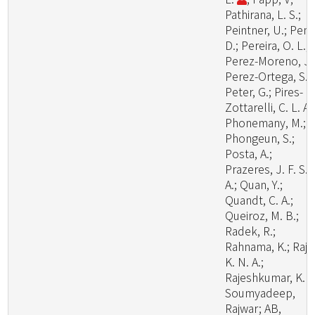
Pathirana, L. S.;
Peintner, U.; Pem
D.; Pereira, O. L.;
Perez-Moreno, J.
Perez-Ortega, S.;
Peter, G.; Pires-
Zottarelli, C. L. A.
Phonemany, M.;
Phongeun, S.;
Posta, A.;
Prazeres, J. F. S.
A.; Quan, Y.;
Quandt, C. A.;
Queiroz, M. B.;
Radek, R.;
Rahnama, K.; Raj,
K. N. A.;
Rajeshkumar, K. C
Soumyadeep,
Rajwar; AB,