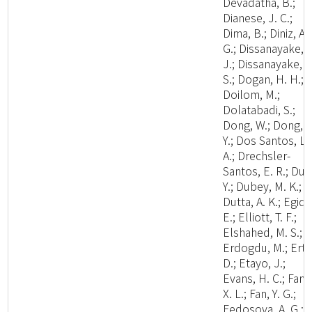
Devadatha, B.;
Dianese, J. C.;
Dima, B.; Diniz, A.
G.; Dissanayake, A
J.; Dissanayake, L
S.; Dogan, H. H.;
Doilom, M.;
Dolatabadi, S.;
Dong, W.; Dong, Z
Y.; Dos Santos, L.
A.; Drechsler-
Santos, E. R.; Du, 
Y.; Dubey, M. K.;
Dutta, A. K.; Egidi,
E.; Elliott, T. F.;
Elshahed, M. S.;
Erdogdu, M.; Ertz
D.; Etayo, J.;
Evans, H. C.; Fan,
X. L.; Fan, Y. G.;
Fedosova, A. G.;