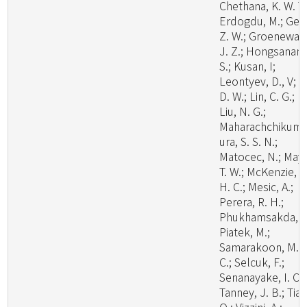
Chethana, K. W. T.
Erdogdu, M.; Ge,
Z. W.; Groenewal
J. Z.; Hongsanan,
S.; Kusan, I;
Leontyev, D., V; Li
D. W.; Lin, C. G.;
Liu, N. G.;
Maharachchikum
ura, S. S. N.;
Matocec, N.; May,
T. W.; McKenzie, E
H. C.; Mesic, A.;
Perera, R. H.;
Phukhamsakda, C
Piatek, M.;
Samarakoon, M.
C.; Selcuk, F.;
Senanayake, I. C.;
Tanney, J. B.; Tian