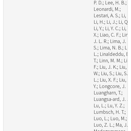
P. D.; Lee, H. B.;
Leonardi, M.;
Lestari, A. S.; Li, C.
Li, H.; Li, J.; Li, Q.;
Li, Y.; Li, Y. C.; Li, Y.
X.; Liao, C. F.; Lim
J. L. R.; Lima, J. M
S.; Lima, N. B.; Lin
L.; Linaldeddu, B.
T.; Linn, M. M.; Liu
F.; Liu, J. K.; Liu, J
W.; Liu, S.; Liu, S.
L.; Liu, X. F.; Liu, X
Y.; Longcore, J. E.
Luangharn, T.;
Luangsa-ard, J. J.
Lu, L.; Lu, Y. Z.;
Lumbsch, H. T.;
Luo, L.; Luo, M.;
Luo, Z. L.; Ma, J.;