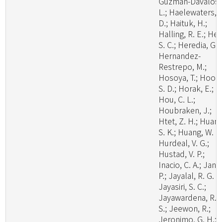
Guzman-Davalos,
L.; Haelewaters,
D.; Haituk, H.;
Halling, R. E.; He,
S. C.; Heredia, G.;
Hernandez-
Restrepo, M.;
Hosoya, T.; Hoog
S. D.; Horak, E.;
Hou, C. L.;
Houbraken, J.;
Htet, Z. H.; Huang
S. K.; Huang, W. J.
Hurdeal, V. G.;
Hustad, V. P.;
Inacio, C. A.; Janik
P.; Jayalal, R. G. U
Jayasiri, S. C.;
Jayawardena, R.
S.; Jeewon, R.;
Jeronimo, G. H.;