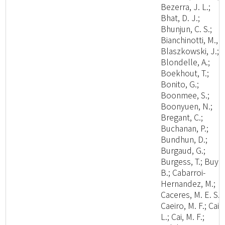
Bezerra, J. L.;
Bhat, D. J.;
Bhunjun, C. S.;
Bianchinotti, M., V
Blaszkowski, J.;
Blondelle, A.;
Boekhout, T.;
Bonito, G.;
Boonmee, S.;
Boonyuen, N.;
Bregant, C.;
Buchanan, P.;
Bundhun, D.;
Burgaud, G.;
Burgess, T.; Buyc
B.; Cabarroi-
Hernandez, M.;
Caceres, M. E. S.;
Caeiro, M. F.; Cai,
L.; Cai, M. F.;