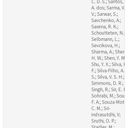
C. D. S.; Santos, L
A. dos; Sarma, V.
V.; Sarwar, S.;
Savchenko, A.;
Saxena, R. K.;
Schoutteten, N.;
Selbmann, L.;
Sevcikova, H.;
Sharma, A.; Shen,
H. W.; Shen, Y. M.;
Shu, Y. X.; Silva, H
F.; Silva-Filho, A. 
S.; Silva, V. S. H.;
Simmons, D. R.;
Singh, R.; Sir, E. B.
Sohrabi, M.; Souz
F. A.; Souza-Motta
C. M.; Sri-
indrasutdhi, V;
Sruthi, O. P.;
Stadler, M.;