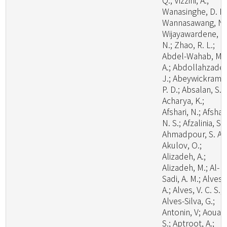
Q.; Vizzini, A.;
Wanasinghe, D. N.
Wannasawang, N.
Wijayawardene, N
N.; Zhao, R. L.;
Abdel-Wahab, M.
A.; Abdollahzadeh
J.; Abeywickrama
P. D.; Absalan, S.;
Acharya, K.;
Afshari, N.; Afshan
N. S.; Afzalinia, S.;
Ahmadpour, S. A.;
Akulov, O.;
Alizadeh, A.;
Alizadeh, M.; Al-
Sadi, A. M.; Alves,
A.; Alves, V. C. S.;
Alves-Silva, G.;
Antonin, V; Aouali
S.; Aptroot, A.;