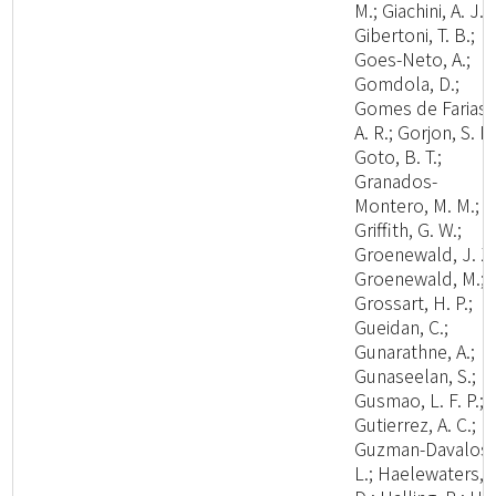
M.; Giachini, A. J.;
Gibertoni, T. B.;
Goes-Neto, A.;
Gomdola, D.;
Gomes de Farias,
A. R.; Gorjon, S. P.
Goto, B. T.;
Granados-
Montero, M. M.;
Griffith, G. W.;
Groenewald, J. Z.
Groenewald, M.;
Grossart, H. P.;
Gueidan, C.;
Gunarathne, A.;
Gunaseelan, S.;
Gusmao, L. F. P.;
Gutierrez, A. C.;
Guzman-Davalos,
L.; Haelewaters,