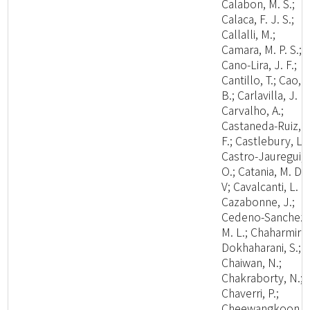
Calabon, M. S.;
Calaca, F. J. S.;
Callalli, M.;
Camara, M. P. S.;
Cano-Lira, J. F.;
Cantillo, T.; Cao,
B.; Carlavilla, J. R.
Carvalho, A.;
Castaneda-Ruiz, R
F.; Castlebury, L.;
Castro-Jauregui,
O.; Catania, M. D.,
V; Cavalcanti, L. H
Cazabonne, J.;
Cedeno-Sanchez,
M. L.; Chaharmiri-
Dokhaharani, S.;
Chaiwan, N.;
Chakraborty, N.;
Chaverri, P.;
Cheewangkoon,