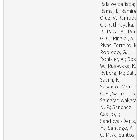
Ralaiveloarisoa;
Rama, T.; Ramirez
Cruz, V; Rambold
G.; Rathnayaka, A.
R.; Raza, M.; Ren,
G. C.; Rinaldi, A. C.
Rivas-Ferreiro, M.
Robledo, G. L.;
Ronikier, A.; Rossi
W.; Rusevska, K.;
Ryberg, M.; Safi, A
Salimi, F.;
Salvador-Montoy
C. A.; Samant, B.;
Samaradiwakara,
N. P.; Sanchez-
Castro, I;
Sandoval-Denis,
M.; Santiago, A. L.
C. M. A.; Santos, A