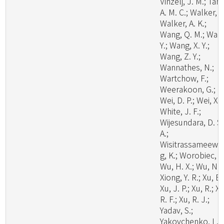
Vinzelj, J. M.; Tang
A. M. C.; Walker, A
Walker, A. K.;
Wang, Q. M.; Wan
Y.; Wang, X. Y.;
Wang, Z. Y.;
Wannathes, N.;
Wartchow, F.;
Weerakoon, G.;
Wei, D. P.; Wei, X.;
White, J. F.;
Wijesundara, D. S.
A.;
Wisitrassameewo
g, K.; Worobiec, G
Wu, H. X.; Wu, N.;
Xiong, Y. R.; Xu, B.
Xu, J. P.; Xu, R.; Xu
R. F.; Xu, R. J.;
Yadav, S.;
Yakovchenko, L.