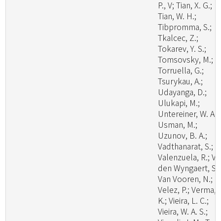
P., V; Tian, X. G.;
Tian, W. H.;
Tibpromma, S.;
Tkalcec, Z.;
Tokarev, Y. S.;
Tomsovsky, M.;
Torruella, G.;
Tsurykau, A.;
Udayanga, D.;
Ulukapi, M.;
Untereiner, W. A.;
Usman, M.;
Uzunov, B. A.;
Vadthanarat, S.;
Valenzuela, R.; V
den Wyngaert, S.;
Van Vooren, N.;
Velez, P.; Verma, 
K.; Vieira, L. C.;
Vieira, W. A. S.;