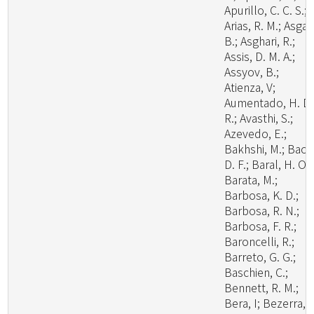
Apurillo, C. C. S.;
Arias, R. M.; Asgari
B.; Asghari, R.;
Assis, D. M. A.;
Assyov, B.;
Atienza, V;
Aumentado, H. D.
R.; Avasthi, S.;
Azevedo, E.;
Bakhshi, M.; Bao,
D. F.; Baral, H. O.;
Barata, M.;
Barbosa, K. D.;
Barbosa, R. N.;
Barbosa, F. R.;
Baroncelli, R.;
Barreto, G. G.;
Baschien, C.;
Bennett, R. M.;
Bera, I; Bezerra, J