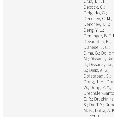
Cruz, T. E. E.;
Decock, C.;
Delgado, G.;
Denchev, C. M.;
Denchev, T. T.;
Deng, Y. L.;
Dentinger, B. T. M.
Devadatha, B.;
Dianese, J. C.;
Dima, B.; Doilom,
M.; Dissanayake, 
J.; Dissanayake, L
S.; Diniz, A. G.;
Dolatabadi, S.;
Dong, J. H.; Dong
W.; Dong, Z. Y.;
Drechsler-Santos
E. R.; Druzhinina, I
S.; Du, T. Y.; Dubey
M. K.; Dutta, A. K.;
Elliott, T. F.;