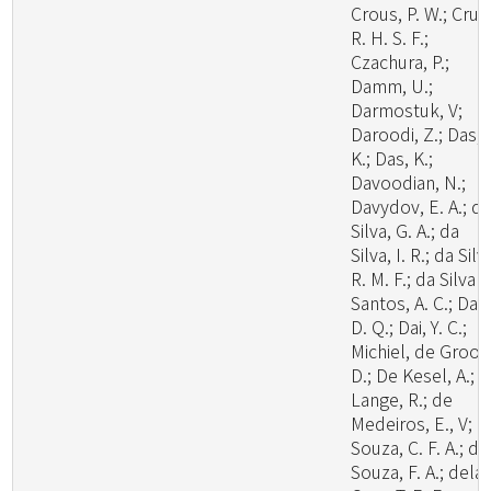
Crous, P. W.; Cruz
R. H. S. F.;
Czachura, P.;
Damm, U.;
Darmostuk, V;
Daroodi, Z.; Das,
K.; Das, K.;
Davoodian, N.;
Davydov, E. A.; d
Silva, G. A.; da
Silva, I. R.; da Silv
R. M. F.; da Silva
Santos, A. C.; Dai,
D. Q.; Dai, Y. C.;
Michiel, de Groot
D.; De Kesel, A.; 
Lange, R.; de
Medeiros, E., V; d
Souza, C. F. A.; de
Souza, F. A.; dela