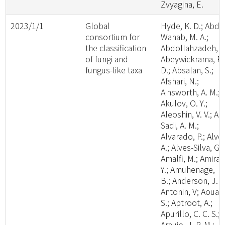
Zvyagina, E.
2023/1/1
Global
Hyde, K. D.; Abde
consortium for
Wahab, M. A.;
the classification
Abdollahzadeh, J.
of fungi and
Abeywickrama, P.
fungus-like taxa
D.; Absalan, S.;
Afshari, N.;
Ainsworth, A. M.;
Akulov, O. Y.;
Aleoshin, V. V.; Al-
Sadi, A. M.;
Alvarado, P.; Alve
A.; Alves-Silva, G.;
Amalfi, M.; Amira,
Y.; Amuhenage, T.
B.; Anderson, J. L
Antonin, V; Aouali
S.; Aptroot, A.;
Apurillo, C. C. S.;
Araujo, J. P. M.;