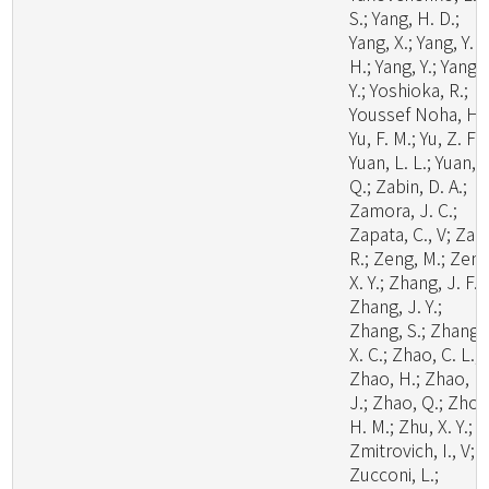
S.; Yang, H. D.;
Yang, X.; Yang, Y.
H.; Yang, Y.; Yang, 
Y.; Yoshioka, R.;
Youssef Noha, H.;
Yu, F. M.; Yu, Z. F.;
Yuan, L. L.; Yuan,
Q.; Zabin, D. A.;
Zamora, J. C.;
Zapata, C., V; Zare
R.; Zeng, M.; Zeng
X. Y.; Zhang, J. F.;
Zhang, J. Y.;
Zhang, S.; Zhang,
X. C.; Zhao, C. L.;
Zhao, H.; Zhao, H
J.; Zhao, Q.; Zhou
H. M.; Zhu, X. Y.;
Zmitrovich, I., V;
Zucconi, L.;