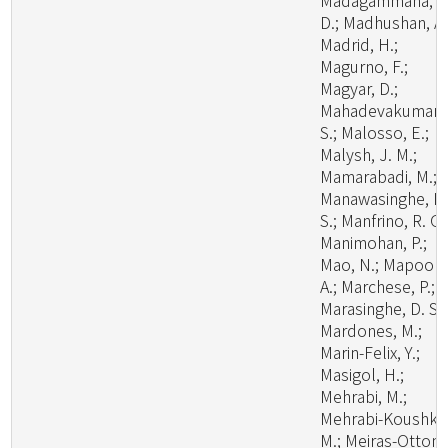
Madagammana, A
D.; Madhushan, A.
Madrid, H.;
Magurno, F.;
Magyar, D.;
Mahadevakumar,
S.; Malosso, E.;
Malysh, J. M.;
Mamarabadi, M.;
Manawasinghe, I.
S.; Manfrino, R. G.
Manimohan, P.;
Mao, N.; Mapook,
A.; Marchese, P.;
Marasinghe, D. S.;
Mardones, M.;
Marin-Felix, Y.;
Masigol, H.;
Mehrabi, M.;
Mehrabi-Koushki,
M.; Meiras-Ottoni,