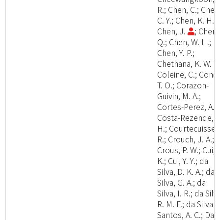
R.; Chen, C.; Chen
C. Y.; Chen, K. H.;
Chen, J.
; Chen,
Q.; Chen, W. H.;
Chen, Y. P.;
Chethana, K. W. T.
Coleine, C.; Cond
T. O.; Corazon-
Guivin, M. A.;
Cortes-Perez, A.;
Costa-Rezende, D
H.; Courtecuisse,
R.; Crouch, J. A.;
Crous, P. W.; Cui, 
K.; Cui, Y. Y.; da
Silva, D. K. A.; da
Silva, G. A.; da
Silva, I. R.; da Silv
R. M. F.; da Silva
Santos, A. C.; Dai,