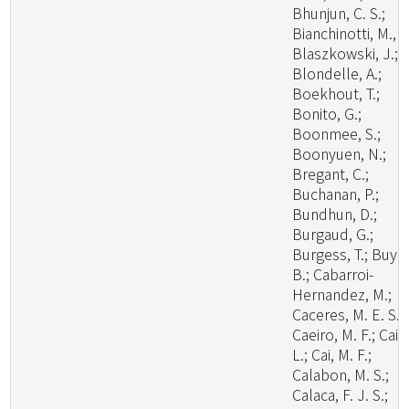
Bhunjun, C. S.;
Bianchinotti, M., V
Blaszkowski, J.;
Blondelle, A.;
Boekhout, T.;
Bonito, G.;
Boonmee, S.;
Boonyuen, N.;
Bregant, C.;
Buchanan, P.;
Bundhun, D.;
Burgaud, G.;
Burgess, T.; Buyc
B.; Cabarroi-
Hernandez, M.;
Caceres, M. E. S.;
Caeiro, M. F.; Cai,
L.; Cai, M. F.;
Calabon, M. S.;
Calaca, F. J. S.;