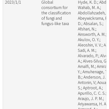
2023/1/1
Global
Hyde, K. D.; Abde
consortium for
Wahab, M. A.;
the classification
Abdollahzadeh, J.
of fungi and
Abeywickrama, P.
fungus-like taxa
D.; Absalan, S.;
Afshari, N.;
Ainsworth, A. M.;
Akulov, O. Y.;
Aleoshin, V. V.; Al-
Sadi, A. M.;
Alvarado, P.; Alve
A.; Alves-Silva, G.;
Amalfi, M.; Amira,
Y.; Amuhenage, T.
B.; Anderson, J. L
Antonin, V; Aouali
S.; Aptroot, A.;
Apurillo, C. C. S.;
Araujo, J. P. M.;
Ariyawansa, H. A.;