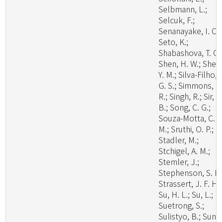
Selbmann, L.;
Selcuk, F.;
Senanayake, I. C.;
Seto, K.;
Shabashova, T. G.
Shen, H. W.; Shen
Y. M.; Silva-Filho, 
G. S.; Simmons, D
R.; Singh, R.; Sir, E
B.; Song, C. G.;
Souza-Motta, C.
M.; Sruthi, O. P.;
Stadler, M.;
Stchigel, A. M.;
Stemler, J.;
Stephenson, S. L.
Strassert, J. F. H.;
Su, H. L.; Su, L.;
Suetrong, S.;
Sulistyo, B.; Sun, 