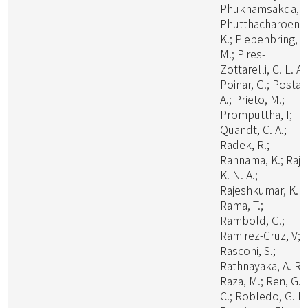
Phukhamsakda, C
Phutthacharoen,
K.; Piepenbring,
M.; Pires-
Zottarelli, C. L. A.
Poinar, G.; Posta,
A.; Prieto, M.;
Promputtha, I;
Quandt, C. A.;
Radek, R.;
Rahnama, K.; Raj,
K. N. A.;
Rajeshkumar, K. C
Rama, T.;
Rambold, G.;
Ramirez-Cruz, V;
Rasconi, S.;
Rathnayaka, A. R.;
Raza, M.; Ren, G.
C.; Robledo, G. L.