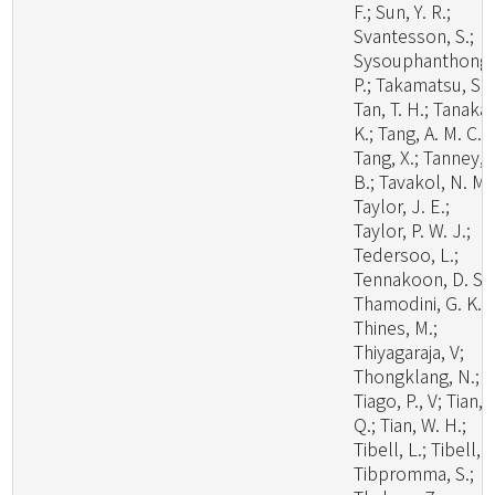
F.; Sun, Y. R.;
Svantesson, S.;
Sysouphanthong,
P.; Takamatsu, S.;
Tan, T. H.; Tanaka,
K.; Tang, A. M. C.;
Tang, X.; Tanney, 
B.; Tavakol, N. M.
Taylor, J. E.;
Taylor, P. W. J.;
Tedersoo, L.;
Tennakoon, D. S.;
Thamodini, G. K.;
Thines, M.;
Thiyagaraja, V;
Thongklang, N.;
Tiago, P., V; Tian,
Q.; Tian, W. H.;
Tibell, L.; Tibell, S
Tibpromma, S.;