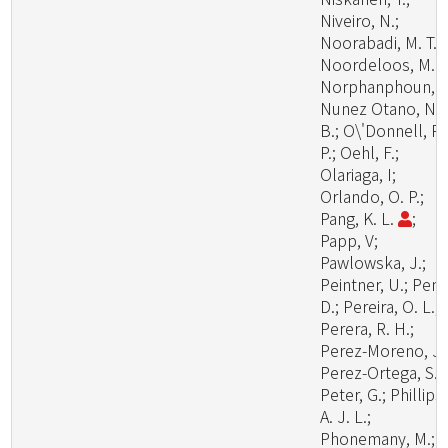
Niveiro, N.;
Noorabadi, M. T.;
Noordeloos, M. E
Norphanphoun, C
Nunez Otano, N.
B.; O\'Donnell, R.
P.; Oehl, F.;
Olariaga, I;
Orlando, O. P.;
Pang, K. L.
;
Papp, V;
Pawlowska, J.;
Peintner, U.; Pem
D.; Pereira, O. L.;
Perera, R. H.;
Perez-Moreno, J.
Perez-Ortega, S.;
Peter, G.; Phillips,
A. J. L.;
Phonemany, M.;