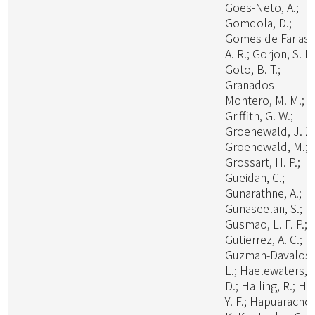
Goes-Neto, A.;
Gomdola, D.;
Gomes de Farias,
A. R.; Gorjon, S. P.
Goto, B. T.;
Granados-
Montero, M. M.;
Griffith, G. W.;
Groenewald, J. Z.
Groenewald, M.;
Grossart, H. P.;
Gueidan, C.;
Gunarathne, A.;
Gunaseelan, S.;
Gusmao, L. F. P.;
Gutierrez, A. C.;
Guzman-Davalos,
L.; Haelewaters,
D.; Halling, R.; Ha
Y. F.; Hapuarachch