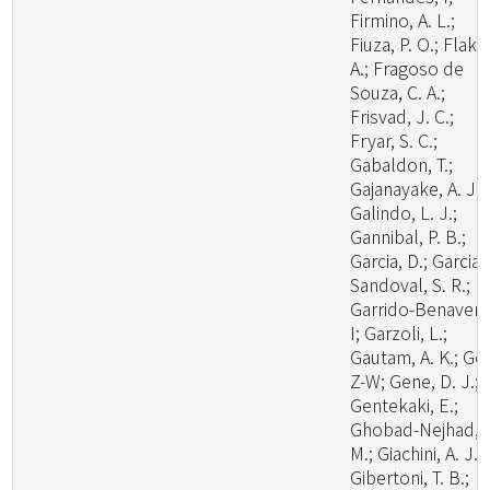
Firmino, A. L.;
Fiuza, P. O.; Flaku
A.; Fragoso de
Souza, C. A.;
Frisvad, J. C.;
Fryar, S. C.;
Gabaldon, T.;
Gajanayake, A. J.;
Galindo, L. J.;
Gannibal, P. B.;
Garcia, D.; Garcia-
Sandoval, S. R.;
Garrido-Benavent
I; Garzoli, L.;
Gautam, A. K.; Ge,
Z-W; Gene, D. J.;
Gentekaki, E.;
Ghobad-Nejhad,
M.; Giachini, A. J.;
Gibertoni, T. B.;