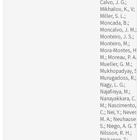
Calvo, J. G.;
Mikhailov, K., V;
Miller, S. L.;
Moncada, B.;
Moncalvo, J. M.;
Monteiro, J. S.;
Monteiro, M.;
Mora-Montes, H.
M.; Moreau, P. A.;
Mueller, G. M.;
Mukhopadyay, S.;
Murugadoss, R.;
Nagy, L. G.;
Najafiniya, M.;
Nanayakkara, C.
M.; Nascimento, C
C.; Nei, Y.; Neves,
M. A.; Neuhauser,
S.; Niego, A. G. T.;
Nilsson, R. H.;
Niskanen, T.;