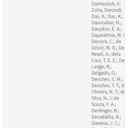
Darmostuk, V;
Zoha, Daroodi;
Das, K.; Das, K.;
Davoodian, N.;
Davydov, E. A.;
Dayarathne, M. C.
Decock, C.; de
Groot, M. D.; De
Kesel, A.; dela
Cruz, T. E. E.; De
Lange, R.;
Delgado, G.;
Denchev, C. M.;
Denchev, T. T.; de
Oliveira, N. T.; de
Silva, N., I; de
Souza, F. A.;
Dentinger, B.;
Devadatha, B.;
Dianese, J. C.;