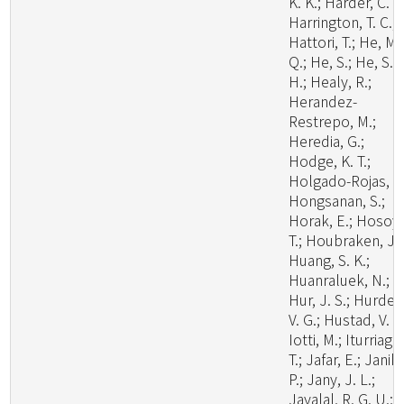
K. K.; Harder, C. B
Harrington, T. C.;
Hattori, T.; He, M.
Q.; He, S.; He, S.
H.; Healy, R.;
Herandez-
Restrepo, M.;
Heredia, G.;
Hodge, K. T.;
Holgado-Rojas, M
Hongsanan, S.;
Horak, E.; Hosoya
T.; Houbraken, J.;
Huang, S. K.;
Huanraluek, N.;
Hur, J. S.; Hurdea
V. G.; Hustad, V. P.
Iotti, M.; Iturriaga,
T.; Jafar, E.; Janik,
P.; Jany, J. L.;
Jayalal, R. G. U.;