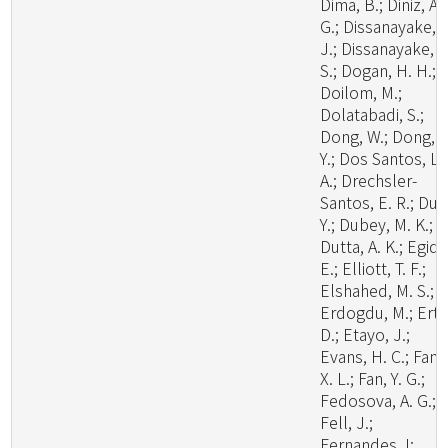
Dima, B.; Diniz, A.
G.; Dissanayake, A
J.; Dissanayake, L
S.; Dogan, H. H.;
Doilom, M.;
Dolatabadi, S.;
Dong, W.; Dong, Z
Y.; Dos Santos, L.
A.; Drechsler-
Santos, E. R.; Du, 
Y.; Dubey, M. K.;
Dutta, A. K.; Egidi,
E.; Elliott, T. F.;
Elshahed, M. S.;
Erdogdu, M.; Ertz
D.; Etayo, J.;
Evans, H. C.; Fan,
X. L.; Fan, Y. G.;
Fedosova, A. G.;
Fell, J.;
Fernandes, I;