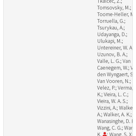
Tkalcec, Z.;
Tomsovsky, M.;
Toome-Heller, M.
Torruella, G.;
Tsurykau, A.;
Udayanga, D.;
Ulukapi, M.;
Untereiner, W. A.;
Uzunov, B. A.;
Valle, L. G.; Van
Caenegem, W.; V
den Wyngaert, S.;
Van Vooren, N.;
Velez, P.; Verma, 
K.; Vieira, L. C.;
Vieira, W. A. S.;
Vizzini, A.; Walker,
A.; Walker, A. K.;
Wanasinghe, D. N.
Wang, C. G.; Wang
K.
; Wang, S. X.;