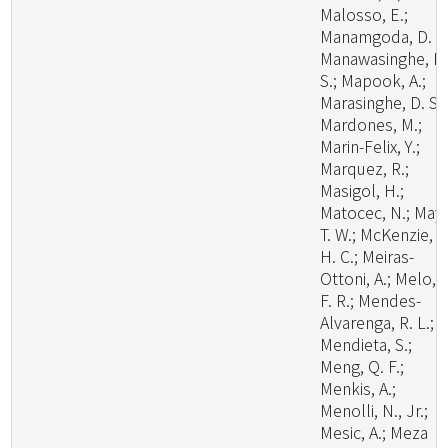
Malosso, E.;
Manamgoda, D. S.
Manawasinghe, I.
S.; Mapook, A.;
Marasinghe, D. S.;
Mardones, M.;
Marin-Felix, Y.;
Marquez, R.;
Masigol, H.;
Matocec, N.; May,
T. W.; McKenzie, E
H. C.; Meiras-
Ottoni, A.; Melo, R
F. R.; Mendes-
Alvarenga, R. L.;
Mendieta, S.;
Meng, Q. F.;
Menkis, A.;
Menolli, N., Jr.;
Mesic, A.; Meza