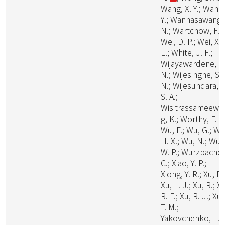
Wang, X. Y.; Wang
Y.; Wannasawang,
N.; Wartchow, F.;
Wei, D. P.; Wei, X.
L.; White, J. F.;
Wijayawardene, N
N.; Wijesinghe, S.
N.; Wijesundara, D
S. A.;
Wisitrassameewo
g, K.; Worthy, F. R.
Wu, F.; Wu, G.; Wu
H. X.; Wu, N.; Wu,
W. P.; Wurzbacher
C.; Xiao, Y. P.;
Xiong, Y. R.; Xu, B.
Xu, L. J.; Xu, R.; X
R. F.; Xu, R. J.; Xu,
T. M.;
Yakovchenko, L.;