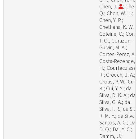
Chen, J.
; Chen,
Q.; Chen, W. H.;
Chen, Y. P.;
Chethana, K. W. T.
Coleine, C.; Cond
T. O.; Corazon-
Guivin, M. A.;
Cortes-Perez, A.;
Costa-Rezende, D
H.; Courtecuisse,
R.; Crouch, J. A.;
Crous, P. W.; Cui, 
K.; Cui, Y. Y.; da
Silva, D. K. A.; da
Silva, G. A.; da
Silva, I. R.; da Silv
R. M. F.; da Silva
Santos, A. C.; Dai,
D. Q.; Dai, Y. C.;
Damm, U.;