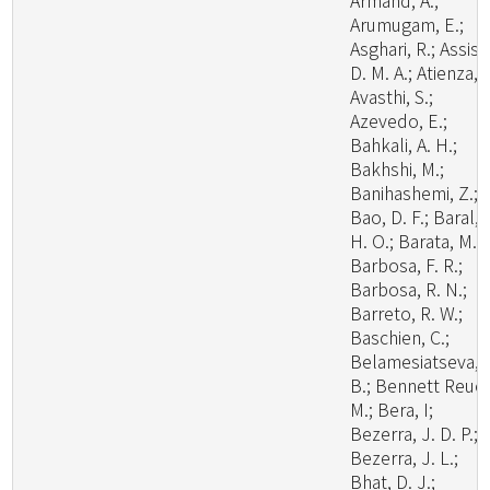
Armand, A.;
Arumugam, E.;
Asghari, R.; Assis,
D. M. A.; Atienza, V
Avasthi, S.;
Azevedo, E.;
Bahkali, A. H.;
Bakhshi, M.;
Banihashemi, Z.;
Bao, D. F.; Baral,
H. O.; Barata, M.;
Barbosa, F. R.;
Barbosa, R. N.;
Barreto, R. W.;
Baschien, C.;
Belamesiatseva, 
B.; Bennett Reuel
M.; Bera, I;
Bezerra, J. D. P.;
Bezerra, J. L.;
Bhat, D. J.;