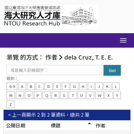
Skip
navigation
瀏覽 的方式： 作者
dela Cruz, T. E. E.
或
是
輸
跳到：
入
0-9
A
B
C
D
E
F
G
H
I
J
K
L
前
幾
M
N
O
P
Q
R
S
T
U
V
W
X
Y
個
Z
字：
< 上一頁
顯示 2 到 2 筆資料，總共 2 筆
公開日期
標題
作者