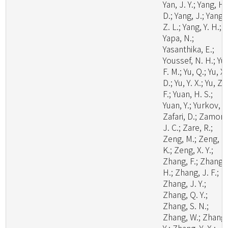
Yan, J. Y.; Yang, H.
D.; Yang, J.; Yang,
Z. L.; Yang, Y. H.;
Yapa, N.;
Yasanthika, E.;
Youssef, N. H.; Yu,
F. M.; Yu, Q.; Yu, X.
D.; Yu, Y. X.; Yu, Z.
F.; Yuan, H. S.;
Yuan, Y.; Yurkov, A.
Zafari, D.; Zamora
J. C.; Zare, R.;
Zeng, M.; Zeng, N
K.; Zeng, X. Y.;
Zhang, F.; Zhang,
H.; Zhang, J. F.;
Zhang, J. Y.;
Zhang, Q. Y.;
Zhang, S. N.;
Zhang, W.; Zhang,