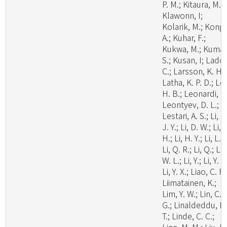
P. M.; Kitaura, M. J
Klawonn, I;
Kolarik, M.; Kong,
A.; Kuhar, F.;
Kukwa, M.; Kumar
S.; Kusan, I; Lado,
C.; Larsson, K. H.;
Latha, K. P. D.; Le
H. B.; Leonardi, M
Leontyev, D. L.;
Lestari, A. S.; Li, C
J. Y.; Li, D. W.; Li,
H.; Li, H. Y.; Li, L.;
Li, Q. R.; Li, Q.; Li,
W. L.; Li, Y.; Li, Y. C
Li, Y. X.; Liao, C. F.
Liimatainen, K.;
Lim, Y. W.; Lin, C.
G.; Linaldeddu, B
T.; Linde, C. C.;