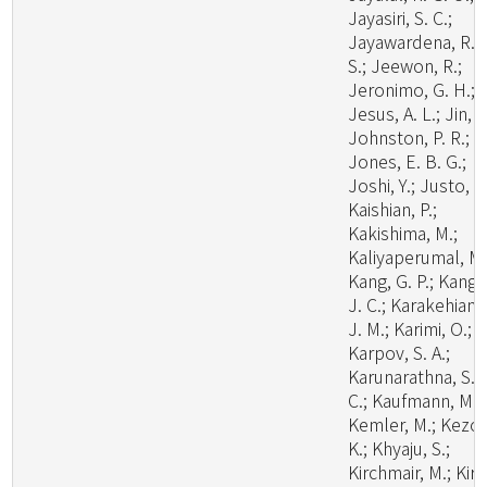
Jayasiri, S. C.;
Jayawardena, R.
S.; Jeewon, R.;
Jeronimo, G. H.;
Jesus, A. L.; Jin, J
Johnston, P. R.;
Jones, E. B. G.;
Joshi, Y.; Justo, A.
Kaishian, P.;
Kakishima, M.;
Kaliyaperumal, M.
Kang, G. P.; Kang,
J. C.; Karakehian,
J. M.; Karimi, O.;
Karpov, S. A.;
Karunarathna, S.
C.; Kaufmann, M.;
Kemler, M.; Kezo,
K.; Khyaju, S.;
Kirchmair, M.; Kirk