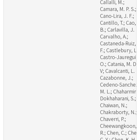
Callalli, M.;
Camara, M. P. S.;
Cano-Lira, J. F.;
Cantillo, T.; Cao,
B.; Carlavilla, J. R.
Carvalho, A.;
Castaneda-Ruiz, R
F.; Castlebury, L.;
Castro-Jauregui,
O.; Catania, M. D.,
V; Cavalcanti, L. H
Cazabonne, J.;
Cedeno-Sanchez,
M. L.; Chaharmiri-
Dokhaharani, S.;
Chaiwan, N.;
Chakraborty, N.;
Chaverri, P.;
Cheewangkoon,
R.; Chen, C.; Chen
C. Y.; Chen, K. H.;