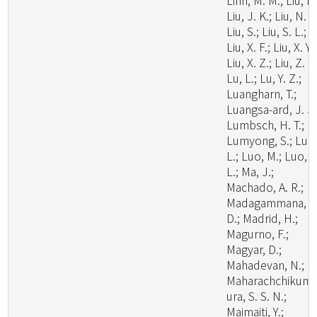
Linn, M. M.; Liu, F.
Liu, J. K.; Liu, N. G
Liu, S.; Liu, S. L.;
Liu, X. F.; Liu, X. Y.;
Liu, X. Z.; Liu, Z. B
Lu, L.; Lu, Y. Z.;
Luangharn, T.;
Luangsa-ard, J. J.
Lumbsch, H. T.;
Lumyong, S.; Luo
L.; Luo, M.; Luo, Z
L.; Ma, J.;
Machado, A. R.;
Madagammana, A
D.; Madrid, H.;
Magurno, F.;
Magyar, D.;
Mahadevan, N.;
Maharachchikum
ura, S. S. N.;
Maimaiti, Y.;