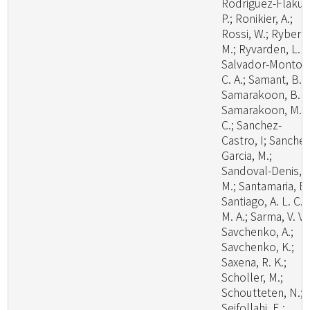
Rodriguez-Flakus
P.; Ronikier, A.;
Rossi, W.; Ryberg
M.; Ryvarden, L. R
Salvador-Montoy
C. A.; Samant, B.;
Samarakoon, B. C
Samarakoon, M.
C.; Sanchez-
Castro, I; Sanchez
Garcia, M.;
Sandoval-Denis,
M.; Santamaria, B.
Santiago, A. L. C.
M. A.; Sarma, V. V.;
Savchenko, A.;
Savchenko, K.;
Saxena, R. K.;
Scholler, M.;
Schoutteten, N.;
Seifollahi, E.;