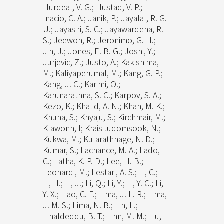
Hurdeal, V. G.; Hustad, V. P.;
Inacio, C. A.; Janik, P.; Jayalal, R. G.
U.; Jayasiri, S. C.; Jayawardena, R.
S.; Jeewon, R.; Jeronimo, G. H.;
Jin, J.; Jones, E. B. G.; Joshi, Y.;
Jurjevic, Z.; Justo, A.; Kakishima,
M.; Kaliyaperumal, M.; Kang, G. P.;
Kang, J. C.; Karimi, O.;
Karunarathna, S. C.; Karpov, S. A.;
Kezo, K.; Khalid, A. N.; Khan, M. K.;
Khuna, S.; Khyaju, S.; Kirchmair, M.;
Klawonn, I; Kraisitudomsook, N.;
Kukwa, M.; Kularathnage, N. D.;
Kumar, S.; Lachance, M. A.; Lado,
C.; Latha, K. P. D.; Lee, H. B.;
Leonardi, M.; Lestari, A. S.; Li, C.;
Li, H.; Li, J.; Li, Q.; Li, Y.; Li, Y. C.; Li,
Y. X.; Liao, C. F.; Lima, J. L. R.; Lima,
J. M. S.; Lima, N. B.; Lin, L.;
Linaldeddu, B. T.; Linn, M. M.; Liu,