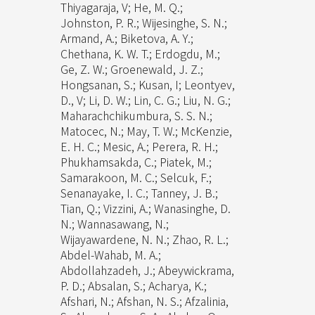
Thiyagaraja, V; He, M. Q.;
Johnston, P. R.; Wijesinghe, S. N.;
Armand, A.; Biketova, A. Y.;
Chethana, K. W. T.; Erdogdu, M.;
Ge, Z. W.; Groenewald, J. Z.;
Hongsanan, S.; Kusan, I; Leontyev,
D., V; Li, D. W.; Lin, C. G.; Liu, N. G.;
Maharachchikumbura, S. S. N.;
Matocec, N.; May, T. W.; McKenzie,
E. H. C.; Mesic, A.; Perera, R. H.;
Phukhamsakda, C.; Piatek, M.;
Samarakoon, M. C.; Selcuk, F.;
Senanayake, I. C.; Tanney, J. B.;
Tian, Q.; Vizzini, A.; Wanasinghe, D.
N.; Wannasawang, N.;
Wijayawardene, N. N.; Zhao, R. L.;
Abdel-Wahab, M. A.;
Abdollahzadeh, J.; Abeywickrama,
P. D.; Absalan, S.; Acharya, K.;
Afshari, N.; Afshan, N. S.; Afzalinia,