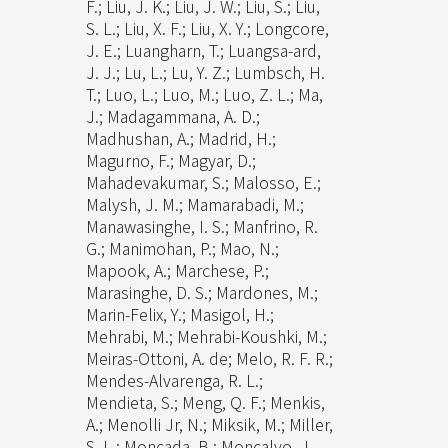
F.; Liu, J. K.; Liu, J. W.; Liu, S.; Liu,
S. L.; Liu, X. F.; Liu, X. Y.; Longcore,
J. E.; Luangharn, T.; Luangsa-ard,
J. J.; Lu, L.; Lu, Y. Z.; Lumbsch, H.
T.; Luo, L.; Luo, M.; Luo, Z. L.; Ma,
J.; Madagammana, A. D.;
Madhushan, A.; Madrid, H.;
Magurno, F.; Magyar, D.;
Mahadevakumar, S.; Malosso, E.;
Malysh, J. M.; Mamarabadi, M.;
Manawasinghe, I. S.; Manfrino, R.
G.; Manimohan, P.; Mao, N.;
Mapook, A.; Marchese, P.;
Marasinghe, D. S.; Mardones, M.;
Marin-Felix, Y.; Masigol, H.;
Mehrabi, M.; Mehrabi-Koushki, M.;
Meiras-Ottoni, A. de; Melo, R. F. R.;
Mendes-Alvarenga, R. L.;
Mendieta, S.; Meng, Q. F.; Menkis,
A.; Menolli Jr, N.; Miksik, M.; Miller,
S. L.; Moncada, B.; Moncalvo, J.