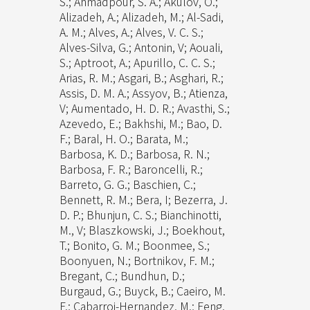
S.; Ahmadpour, S. A.; Akulov, O.;
Alizadeh, A.; Alizadeh, M.; Al-Sadi,
A. M.; Alves, A.; Alves, V. C. S.;
Alves-Silva, G.; Antonin, V; Aouali,
S.; Aptroot, A.; Apurillo, C. C. S.;
Arias, R. M.; Asgari, B.; Asghari, R.;
Assis, D. M. A.; Assyov, B.; Atienza,
V; Aumentado, H. D. R.; Avasthi, S.;
Azevedo, E.; Bakhshi, M.; Bao, D.
F.; Baral, H. O.; Barata, M.;
Barbosa, K. D.; Barbosa, R. N.;
Barbosa, F. R.; Baroncelli, R.;
Barreto, G. G.; Baschien, C.;
Bennett, R. M.; Bera, I; Bezerra, J.
D. P.; Bhunjun, C. S.; Bianchinotti,
M., V; Blaszkowski, J.; Boekhout,
T.; Bonito, G. M.; Boonmee, S.;
Boonyuen, N.; Bortnikov, F. M.;
Bregant, C.; Bundhun, D.;
Burgaud, G.; Buyck, B.; Caeiro, M.
F.; Cabarroi-Hernandez, M.; Feng,