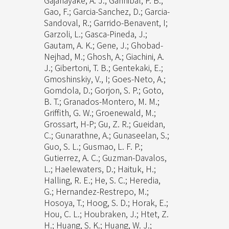
Gajanayake, A. J.; Gannibal, P. B.;
Gao, F.; Garcia-Sanchez, D.; Garcia-
Sandoval, R.; Garrido-Benavent, I;
Garzoli, L.; Gasca-Pineda, J.;
Gautam, A. K.; Gene, J.; Ghobad-
Nejhad, M.; Ghosh, A.; Giachini, A.
J.; Gibertoni, T. B.; Gentekaki, E.;
Gmoshinskiy, V., I; Goes-Neto, A.;
Gomdola, D.; Gorjon, S. P.; Goto,
B. T.; Granados-Montero, M. M.;
Griffith, G. W.; Groenewald, M.;
Grossart, H-P; Gu, Z. R.; Gueidan,
C.; Gunarathne, A.; Gunaseelan, S.;
Guo, S. L.; Gusmao, L. F. P.;
Gutierrez, A. C.; Guzman-Davalos,
L.; Haelewaters, D.; Haituk, H.;
Halling, R. E.; He, S. C.; Heredia,
G.; Hernandez-Restrepo, M.;
Hosoya, T.; Hoog, S. D.; Horak, E.;
Hou, C. L.; Houbraken, J.; Htet, Z.
H.; Huang, S. K.; Huang, W. J.;