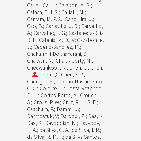
Cai M.; Cai, L.; Calabon, M. S.;
Calaca, F. J. S.; Callalli, M.;
Camara, M. P. S.; Cano-Lira, J.;
Cao, B.; Carlavilla, J. R.; Carvalho,
A.; Carvalho, T. G.; Castaneda-Ruiz,
R. F.; Catania, M. D., V; Cazabonne,
J.; Cedeno-Sanchez, M.;
Chaharmiri-Dokhaharani, S.;
Chaiwan, N.; Chakraborty, N.;
Cheewankoon, R.; Chen, C.; Chen,
J.
; Chen, Q.; Chen, Y. P.;
Chinaglia, S.; Coelho-Nascimento,
C. C.; Coleine, C.; Costa-Rezende,
D. H.; Cortes-Perez, A.; Crouch, J.
A.; Crous, P. W.; Cruz, R. H. S. F.;
Czachura, P.; Damm, U.;
Darmostuk, V; Daroodi, Z.; Das, K.;
Das, K.; Davoodian, N.; Davydov,
E. A.; da Silva, G. A.; da Silva, I. R.;
da Silva, R. M. F.; da Silva Santos,