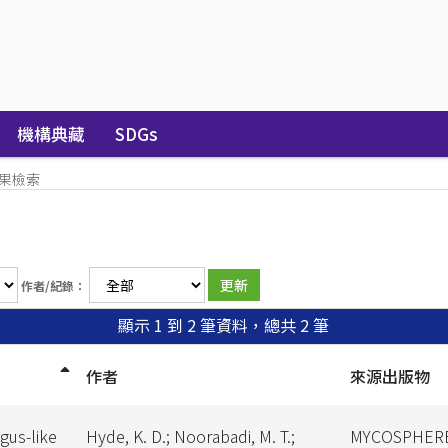
機構典藏
SDGs
果檢索
作者/紀錄：
顯示 1 到 2 筆資料，總共 2 筆
作者
來源出版物
gus-like
Hyde, K. D.; Noorabadi, M. T.;
MYCOSPHER