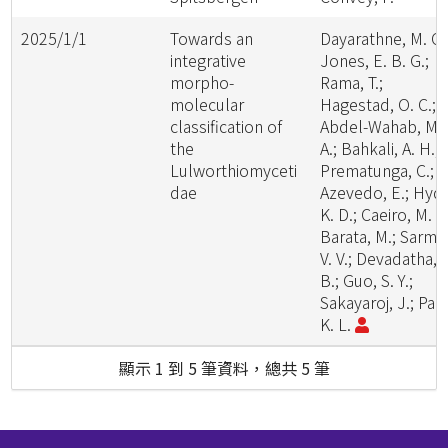
2025/1/1
Towards an
Dayarathne, M. C.
integrative
Jones, E. B. G.;
morpho-
Rama, T.;
molecular
Hagestad, O. C.;
classification of
Abdel-Wahab, M.
the
A.; Bahkali, A. H.;
Lulworthiomyceti
Prematunga, C.;
dae
Azevedo, E.; Hyd
K. D.; Caeiro, M. F.
Barata, M.; Sarma
V. V.; Devadatha,
B.; Guo, S. Y.;
Sakayaroj, J.; Pan
K. L.
顯示 1 到 5 筆資料，總共 5 筆