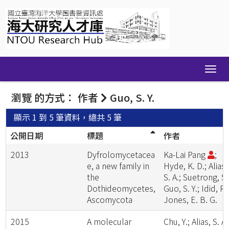
Skip
navigation
瀏覽 的方式： 作者
Guo, S. Y.
顯示 1 到 5 筆資料，總共 5 筆
公開日期
標題
作者
2013
Dyfrolomycetacea
Ka-Lai Pang
;
e, a new family in
Hyde, K. D.; Alias,
the
S. A.; Suetrong, S.
Dothideomycetes,
Guo, S. Y.; Idid, R.
Ascomycota
Jones, E. B. G.
2015
A molecular
Chu, Y.; Alias, S. A.