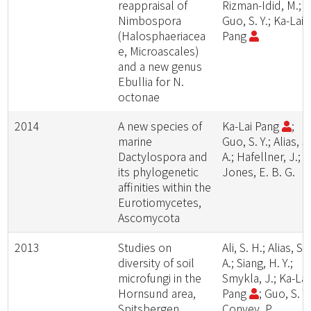
reappraisal of
Rizman-Idid, M.;
Nimbospora
Guo, S. Y.; Ka-Lai
(Halosphaeriacea
Pang
e, Microascales)
and a new genus
Ebullia for N.
octonae
2014
A new species of
Ka-Lai Pang
;
marine
Guo, S. Y.; Alias, S
Dactylospora and
A.; Hafellner, J.;
its phylogenetic
Jones, E. B. G.
affinities within the
Eurotiomycetes,
Ascomycota
2013
Studies on
Ali, S. H.; Alias, S.
diversity of soil
A.; Siang, H. Y.;
microfungi in the
Smykla, J.; Ka-Lai
Hornsund area,
Pang
; Guo, S. Y.
Spitsbergen
Convey, P.