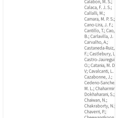
Calabon, M. S.;
Calaca, F. J. S.;
Callalli, M.;
Camara, M. P. S.;
Cano-Lira, J. F.;
Cantillo, T.; Cao,
B.; Carlavilla, J. R.
Carvalho, A.;
Castaneda-Ruiz, R
F.; Castlebury, L.;
Castro-Jauregui,
O.; Catania, M. D.,
V; Cavalcanti, L. H
Cazabonne, J.;
Cedeno-Sanchez,
M. L.; Chaharmiri-
Dokhaharani, S.;
Chaiwan, N.;
Chakraborty, N.;
Chaverri, P.;
Cheewangkoon,