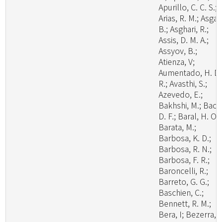
Apurillo, C. C. S.;
Arias, R. M.; Asgari
B.; Asghari, R.;
Assis, D. M. A.;
Assyov, B.;
Atienza, V;
Aumentado, H. D.
R.; Avasthi, S.;
Azevedo, E.;
Bakhshi, M.; Bao,
D. F.; Baral, H. O.;
Barata, M.;
Barbosa, K. D.;
Barbosa, R. N.;
Barbosa, F. R.;
Baroncelli, R.;
Barreto, G. G.;
Baschien, C.;
Bennett, R. M.;
Bera, I; Bezerra, J