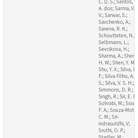
C. D. S.; Santos, L
A. dos; Sarma, V.
V.; Sarwar, S.;
Savchenko, A.;
Saxena, R. K.;
Schoutteten, N.;
Selbmann, L.;
Sevcikova, H.;
Sharma, A.; Shen,
H. W.; Shen, Y. M.;
Shu, Y. X.; Silva, H
F.; Silva-Filho, A. 
S.; Silva, V. S. H.;
Simmons, D. R.;
Singh, R.; Sir, E. B.
Sohrabi, M.; Souz
F. A.; Souza-Motta
C. M.; Sri-
indrasutdhi, V;
Sruthi, O. P.;
Stadler, M.;