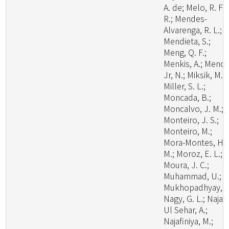
A. de; Melo, R. F.
R.; Mendes-
Alvarenga, R. L.;
Mendieta, S.;
Meng, Q. F.;
Menkis, A.; Menoll
Jr, N.; Miksik, M.;
Miller, S. L.;
Moncada, B.;
Moncalvo, J. M.;
Monteiro, J. S.;
Monteiro, M.;
Mora-Montes, H.
M.; Moroz, E. L.;
Moura, J. C.;
Muhammad, U.;
Mukhopadhyay, S
Nagy, G. L.; Naja
Ul Sehar, A.;
Najafiniya, M.;