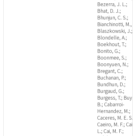
Bezerra, J. L.;
Bhat, D. J.;
Bhunjun, C. S.;
Bianchinotti, M., V
Blaszkowski, J.;
Blondelle, A.;
Boekhout, T.;
Bonito, G.;
Boonmee, S.;
Boonyuen, N.;
Bregant, C.;
Buchanan, P.;
Bundhun, D.;
Burgaud, G.;
Burgess, T.; Buyc
B.; Cabarroi-
Hernandez, M.;
Caceres, M. E. S.;
Caeiro, M. F.; Cai,
L.; Cai, M. F.;