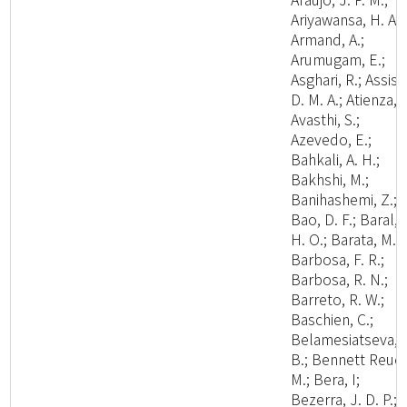
Ariyawansa, H. A.;
Armand, A.;
Arumugam, E.;
Asghari, R.; Assis,
D. M. A.; Atienza, V
Avasthi, S.;
Azevedo, E.;
Bahkali, A. H.;
Bakhshi, M.;
Banihashemi, Z.;
Bao, D. F.; Baral,
H. O.; Barata, M.;
Barbosa, F. R.;
Barbosa, R. N.;
Barreto, R. W.;
Baschien, C.;
Belamesiatseva, 
B.; Bennett Reuel
M.; Bera, I;
Bezerra, J. D. P.;