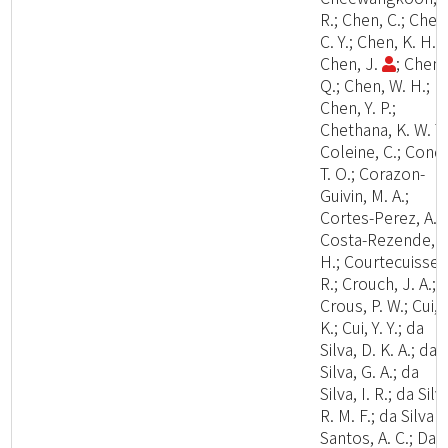
R.; Chen, C.; Chen
C. Y.; Chen, K. H.;
Chen, J.
; Chen,
Q.; Chen, W. H.;
Chen, Y. P.;
Chethana, K. W. T.
Coleine, C.; Cond
T. O.; Corazon-
Guivin, M. A.;
Cortes-Perez, A.;
Costa-Rezende, D
H.; Courtecuisse,
R.; Crouch, J. A.;
Crous, P. W.; Cui, 
K.; Cui, Y. Y.; da
Silva, D. K. A.; da
Silva, G. A.; da
Silva, I. R.; da Silv
R. M. F.; da Silva
Santos, A. C.; Dai,