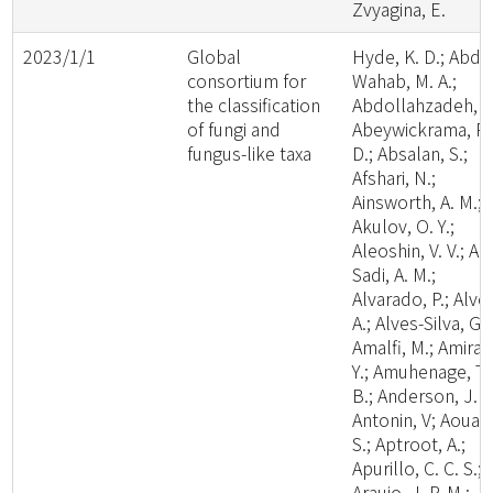
Zvyagina, E.
2023/1/1
Global
Hyde, K. D.; Abde
consortium for
Wahab, M. A.;
the classification
Abdollahzadeh, J.
of fungi and
Abeywickrama, P.
fungus-like taxa
D.; Absalan, S.;
Afshari, N.;
Ainsworth, A. M.;
Akulov, O. Y.;
Aleoshin, V. V.; Al-
Sadi, A. M.;
Alvarado, P.; Alve
A.; Alves-Silva, G.;
Amalfi, M.; Amira,
Y.; Amuhenage, T.
B.; Anderson, J. L
Antonin, V; Aouali
S.; Aptroot, A.;
Apurillo, C. C. S.;
Araujo, J. P. M.;