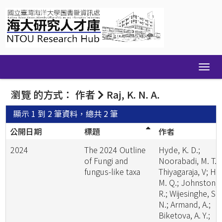
Skip
navigation
瀏覽 的方式： 作者
Raj, K. N. A.
顯示 1 到 2 筆資料，總共 2 筆
公開日期
標題
作者
2024
The 2024 Outline
Hyde, K. D.;
of Fungi and
Noorabadi, M. T.;
fungus-like taxa
Thiyagaraja, V; He
M. Q.; Johnston, 
R.; Wijesinghe, S.
N.; Armand, A.;
Biketova, A. Y.;