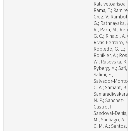
Ralaiveloarisoa;
Rama, T.; Ramirez
Cruz, V; Rambold
G.; Rathnayaka, A.
R.; Raza, M.; Ren,
G. C.; Rinaldi, A. C.
Rivas-Ferreiro, M.
Robledo, G. L.;
Ronikier, A.; Rossi
W.; Rusevska, K.;
Ryberg, M.; Safi, A
Salimi, F.;
Salvador-Montoy
C. A.; Samant, B.;
Samaradiwakara,
N. P.; Sanchez-
Castro, I;
Sandoval-Denis,
M.; Santiago, A. L.
C. M. A.; Santos, A