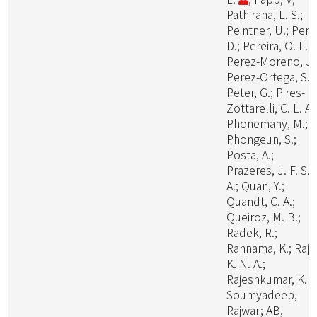
Pathirana, L. S.;
Peintner, U.; Pem
D.; Pereira, O. L.;
Perez-Moreno, J.
Perez-Ortega, S.;
Peter, G.; Pires-
Zottarelli, C. L. A.
Phonemany, M.;
Phongeun, S.;
Posta, A.;
Prazeres, J. F. S.
A.; Quan, Y.;
Quandt, C. A.;
Queiroz, M. B.;
Radek, R.;
Rahnama, K.; Raj,
K. N. A.;
Rajeshkumar, K. C
Soumyadeep,
Rajwar; AB,