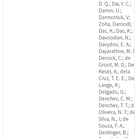
D. Q.; Dai, Y. C.;
Damm, U.;
Darmostuk, V;
Zoha, Daroodi;
Das, K.; Das, K.;
Davoodian, N.;
Davydov, E. A.;
Dayarathne, M. C.
Decock, C.; de
Groot, M. D.; De
Kesel, A.; dela
Cruz, T. E. E.; De
Lange, R.;
Delgado, G.;
Denchev, C. M.;
Denchev, T. T.; de
Oliveira, N. T.; de
Silva, N., I; de
Souza, F. A.;
Dentinger, B.;