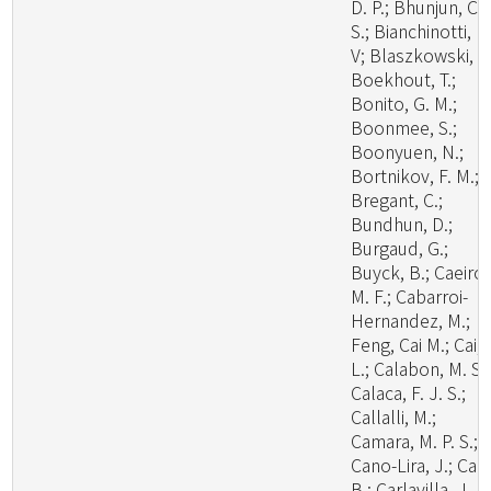
D. P.; Bhunjun, C.
S.; Bianchinotti, M
V; Blaszkowski, J.
Boekhout, T.;
Bonito, G. M.;
Boonmee, S.;
Boonyuen, N.;
Bortnikov, F. M.;
Bregant, C.;
Bundhun, D.;
Burgaud, G.;
Buyck, B.; Caeiro,
M. F.; Cabarroi-
Hernandez, M.;
Feng, Cai M.; Cai,
L.; Calabon, M. S.;
Calaca, F. J. S.;
Callalli, M.;
Camara, M. P. S.;
Cano-Lira, J.; Cao
B.; Carlavilla, J. R.