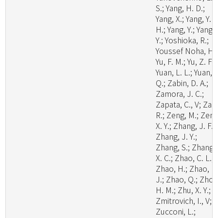
S.; Yang, H. D.;
Yang, X.; Yang, Y.
H.; Yang, Y.; Yang, 
Y.; Yoshioka, R.;
Youssef Noha, H.;
Yu, F. M.; Yu, Z. F.;
Yuan, L. L.; Yuan,
Q.; Zabin, D. A.;
Zamora, J. C.;
Zapata, C., V; Zare
R.; Zeng, M.; Zeng
X. Y.; Zhang, J. F.;
Zhang, J. Y.;
Zhang, S.; Zhang,
X. C.; Zhao, C. L.;
Zhao, H.; Zhao, H
J.; Zhao, Q.; Zhou
H. M.; Zhu, X. Y.;
Zmitrovich, I., V;
Zucconi, L.;