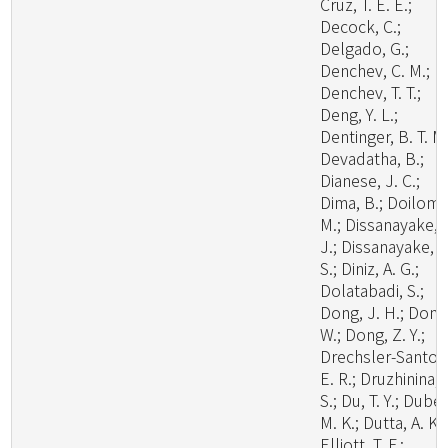
Cruz, T. E. E.;
Decock, C.;
Delgado, G.;
Denchev, C. M.;
Denchev, T. T.;
Deng, Y. L.;
Dentinger, B. T. M.
Devadatha, B.;
Dianese, J. C.;
Dima, B.; Doilom,
M.; Dissanayake, 
J.; Dissanayake, L
S.; Diniz, A. G.;
Dolatabadi, S.;
Dong, J. H.; Dong
W.; Dong, Z. Y.;
Drechsler-Santos
E. R.; Druzhinina, I
S.; Du, T. Y.; Dubey
M. K.; Dutta, A. K.;
Elliott, T. F.;