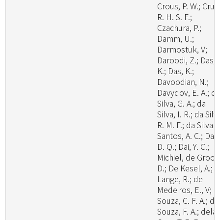
Crous, P. W.; Cruz
R. H. S. F.;
Czachura, P.;
Damm, U.;
Darmostuk, V;
Daroodi, Z.; Das,
K.; Das, K.;
Davoodian, N.;
Davydov, E. A.; d
Silva, G. A.; da
Silva, I. R.; da Silv
R. M. F.; da Silva
Santos, A. C.; Dai,
D. Q.; Dai, Y. C.;
Michiel, de Groot
D.; De Kesel, A.; 
Lange, R.; de
Medeiros, E., V; d
Souza, C. F. A.; de
Souza, F. A.; dela