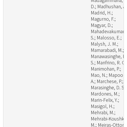
Madagammana, A
D.; Madhushan, A.
Madrid, H.;
Magurno, F.;
Magyar, D.;
Mahadevakumar,
S.; Malosso, E.;
Malysh, J. M.;
Mamarabadi, M.;
Manawasinghe, I.
S.; Manfrino, R. G.
Manimohan, P.;
Mao, N.; Mapook,
A.; Marchese, P.;
Marasinghe, D. S.;
Mardones, M.;
Marin-Felix, Y.;
Masigol, H.;
Mehrabi, M.;
Mehrabi-Koushki,
M.; Meiras-Ottoni,