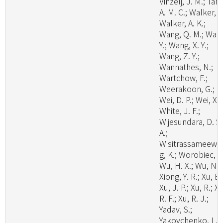
Vinzelj, J. M.; Tang
A. M. C.; Walker, A
Walker, A. K.;
Wang, Q. M.; Wan
Y.; Wang, X. Y.;
Wang, Z. Y.;
Wannathes, N.;
Wartchow, F.;
Weerakoon, G.;
Wei, D. P.; Wei, X.;
White, J. F.;
Wijesundara, D. S.
A.;
Wisitrassameewo
g, K.; Worobiec, G
Wu, H. X.; Wu, N.;
Xiong, Y. R.; Xu, B.
Xu, J. P.; Xu, R.; Xu
R. F.; Xu, R. J.;
Yadav, S.;
Yakovchenko, L.