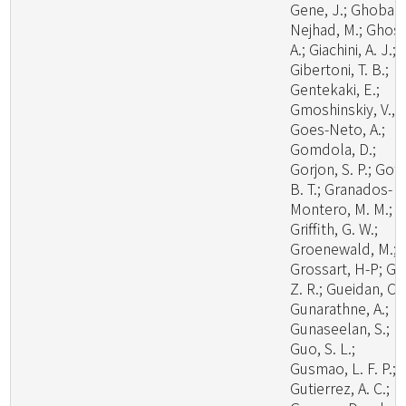
Gene, J.; Ghobad
Nejhad, M.; Ghosh
A.; Giachini, A. J.;
Gibertoni, T. B.;
Gentekaki, E.;
Gmoshinskiy, V., I
Goes-Neto, A.;
Gomdola, D.;
Gorjon, S. P.; Got
B. T.; Granados-
Montero, M. M.;
Griffith, G. W.;
Groenewald, M.;
Grossart, H-P; Gu
Z. R.; Gueidan, C.;
Gunarathne, A.;
Gunaseelan, S.;
Guo, S. L.;
Gusmao, L. F. P.;
Gutierrez, A. C.;