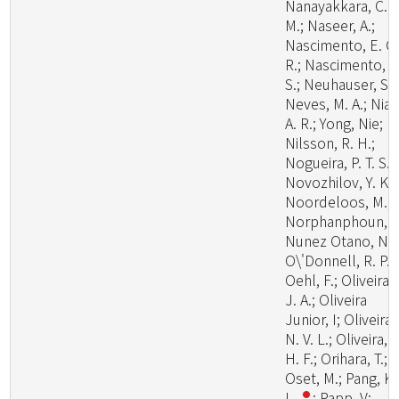
Nanayakkara, C.
M.; Naseer, A.;
Nascimento, E. C.
R.; Nascimento, S
S.; Neuhauser, S.;
Neves, M. A.; Niazi
A. R.; Yong, Nie;
Nilsson, R. H.;
Nogueira, P. T. S.;
Novozhilov, Y. K.;
Noordeloos, M.;
Norphanphoun, C
Nunez Otano, N.;
O\'Donnell, R. P.;
Oehl, F.; Oliveira,
J. A.; Oliveira
Junior, I; Oliveira,
N. V. L.; Oliveira, P
H. F.; Orihara, T.;
Oset, M.; Pang, K.
L.
; Papp, V;