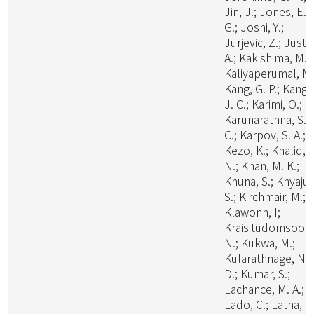
Jin, J.; Jones, E. 
G.; Joshi, Y.;
Jurjevic, Z.; Justo
A.; Kakishima, M.;
Kaliyaperumal, M.
Kang, G. P.; Kang,
J. C.; Karimi, O.;
Karunarathna, S.
C.; Karpov, S. A.;
Kezo, K.; Khalid, A
N.; Khan, M. K.;
Khuna, S.; Khyaju,
S.; Kirchmair, M.;
Klawonn, I;
Kraisitudomsook
N.; Kukwa, M.;
Kularathnage, N.
D.; Kumar, S.;
Lachance, M. A.;
Lado, C.; Latha, K