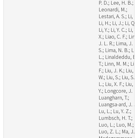
P. D.; Lee, H. B.;
Leonardi, M.;
Lestari, A. S.; Li, C.
Li, H.; Li, J.; Li, Q.;
Li, Y.; Li, Y. C.; Li, Y.
X.; Liao, C. F.; Lim
J. L. R.; Lima, J. M
S.; Lima, N. B.; Lin
L.; Linaldeddu, B.
T.; Linn, M. M.; Liu
F.; Liu, J. K.; Liu, J
W.; Liu, S.; Liu, S.
L.; Liu, X. F.; Liu, X
Y.; Longcore, J. E.
Luangharn, T.;
Luangsa-ard, J. J.
Lu, L.; Lu, Y. Z.;
Lumbsch, H. T.;
Luo, L.; Luo, M.;
Luo, Z. L.; Ma, J.;