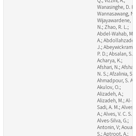
Q.; Vizzini, A.;
Wanasinghe, D. N.
Wannasawang, N.
Wijayawardene, N
N.; Zhao, R. L.;
Abdel-Wahab, M.
A.; Abdollahzadeh
J.; Abeywickrama
P. D.; Absalan, S.;
Acharya, K.;
Afshari, N.; Afshan
N. S.; Afzalinia, S.;
Ahmadpour, S. A.;
Akulov, O.;
Alizadeh, A.;
Alizadeh, M.; Al-
Sadi, A. M.; Alves,
A.; Alves, V. C. S.;
Alves-Silva, G.;
Antonin, V; Aouali
S.; Aptroot, A.;