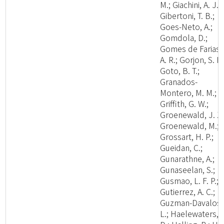
M.; Giachini, A. J.;
Gibertoni, T. B.;
Goes-Neto, A.;
Gomdola, D.;
Gomes de Farias,
A. R.; Gorjon, S. P.
Goto, B. T.;
Granados-
Montero, M. M.;
Griffith, G. W.;
Groenewald, J. Z.
Groenewald, M.;
Grossart, H. P.;
Gueidan, C.;
Gunarathne, A.;
Gunaseelan, S.;
Gusmao, L. F. P.;
Gutierrez, A. C.;
Guzman-Davalos,
L.; Haelewaters,