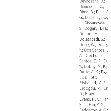
Devadatha, B.;
Dianese, J. C.;
Dima, B.; Diniz, A.
G.; Dissanayake, A
J.; Dissanayake, L
S.; Dogan, H. H.;
Doilom, M.;
Dolatabadi, S.;
Dong, W.; Dong, Z
Y.; Dos Santos, L.
A.; Drechsler-
Santos, E. R.; Du, 
Y.; Dubey, M. K.;
Dutta, A. K.; Egidi,
E.; Elliott, T. F.;
Elshahed, M. S.;
Erdogdu, M.; Ertz
D.; Etayo, J.;
Evans, H. C.; Fan,
X. L.; Fan, Y. G.;
Fedosova, A. G.;