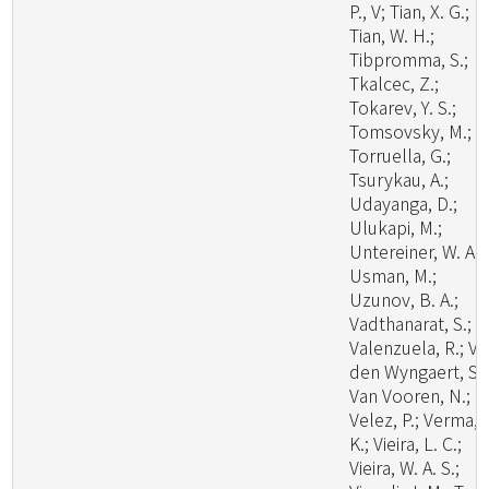
P., V; Tian, X. G.;
Tian, W. H.;
Tibpromma, S.;
Tkalcec, Z.;
Tokarev, Y. S.;
Tomsovsky, M.;
Torruella, G.;
Tsurykau, A.;
Udayanga, D.;
Ulukapi, M.;
Untereiner, W. A.;
Usman, M.;
Uzunov, B. A.;
Vadthanarat, S.;
Valenzuela, R.; V
den Wyngaert, S.;
Van Vooren, N.;
Velez, P.; Verma, 
K.; Vieira, L. C.;
Vieira, W. A. S.;