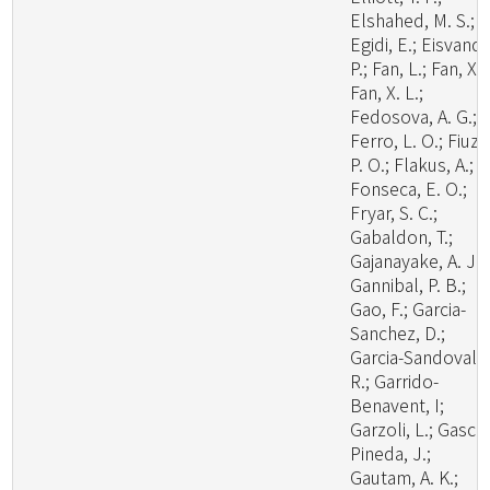
Elshahed, M. S.;
Egidi, E.; Eisvand,
P.; Fan, L.; Fan, X.;
Fan, X. L.;
Fedosova, A. G.;
Ferro, L. O.; Fiuza
P. O.; Flakus, A.;
Fonseca, E. O.;
Fryar, S. C.;
Gabaldon, T.;
Gajanayake, A. J.;
Gannibal, P. B.;
Gao, F.; Garcia-
Sanchez, D.;
Garcia-Sandoval,
R.; Garrido-
Benavent, I;
Garzoli, L.; Gasca
Pineda, J.;
Gautam, A. K.;