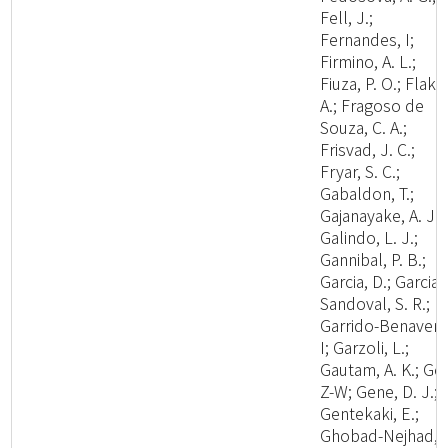
Fell, J.;
Fernandes, I;
Firmino, A. L.;
Fiuza, P. O.; Flaku
A.; Fragoso de
Souza, C. A.;
Frisvad, J. C.;
Fryar, S. C.;
Gabaldon, T.;
Gajanayake, A. J.;
Galindo, L. J.;
Gannibal, P. B.;
Garcia, D.; Garcia-
Sandoval, S. R.;
Garrido-Benavent
I; Garzoli, L.;
Gautam, A. K.; Ge,
Z-W; Gene, D. J.;
Gentekaki, E.;
Ghobad-Nejhad,