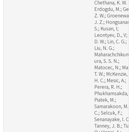
Chethana, K. W. T.
Erdogdu, M.; Ge,
Z. W.; Groenewal
J. Z.; Hongsanan,
S.; Kusan, I;
Leontyev, D., V; Li
D. W.; Lin, C. G.;
Liu, N. G.;
Maharachchikum
ura, S. S. N.;
Matocec, N.; May,
T. W.; McKenzie, E
H. C.; Mesic, A.;
Perera, R. H.;
Phukhamsakda, C
Piatek, M.;
Samarakoon, M.
C.; Selcuk, F.;
Senanayake, I. C.;
Tanney, J. B.; Tian