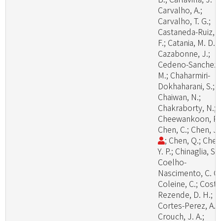
Carvalho, A.;
Carvalho, T. G.;
Castaneda-Ruiz, R
F.; Catania, M. D., 
Cazabonne, J.;
Cedeno-Sanchez,
M.; Chaharmiri-
Dokhaharani, S.;
Chaiwan, N.;
Chakraborty, N.;
Cheewankoon, R.
Chen, C.; Chen, J
; Chen, Q.; Chen
Y. P.; Chinaglia, S.;
Coelho-
Nascimento, C. C.
Coleine, C.; Costa
Rezende, D. H.;
Cortes-Perez, A.;
Crouch, J. A.;