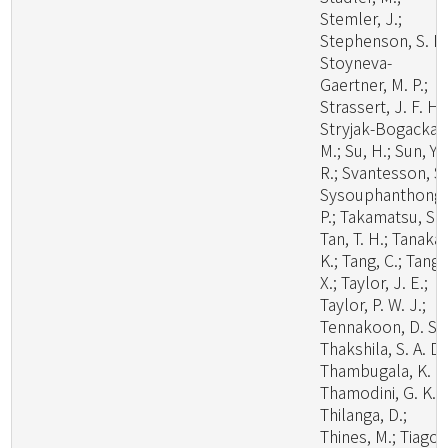
Stemler, J.;
Stephenson, S. L.
Stoyneva-
Gaertner, M. P.;
Strassert, J. F. H.;
Stryjak-Bogacka,
M.; Su, H.; Sun, Y.
R.; Svantesson, S.
Sysouphanthong,
P.; Takamatsu, S.;
Tan, T. H.; Tanaka,
K.; Tang, C.; Tang,
X.; Taylor, J. E.;
Taylor, P. W. J.;
Tennakoon, D. S.;
Thakshila, S. A. D.
Thambugala, K. M
Thamodini, G. K.;
Thilanga, D.;
Thines, M.; Tiago,