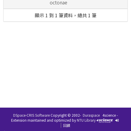
octonae
顯示 1 到 1 筆資料，總共 1 筆
DSpace-CRIS Software
Copyright © 2002-
Duraspace
4science -
Extension maintained and optimized by
NTU Library
回饋