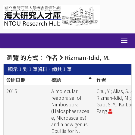
Skip
navigation
瀏覽 的方式： 作者
Rizman-Idid, M.
顯示 1 到 1 筆資料，總共 1 筆
公開日期
標題
作者
2015
A molecular
Chu, Y.; Alias, S. A.
reappraisal of
Rizman-Idid, M.;
Nimbospora
Guo, S. Y.; Ka-Lai
(Halosphaeriacea
Pang
e, Microascales)
and a new genus
Ebullia for N.