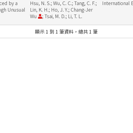
ced by a
Hsu, N. S.; Wu, C. C.; Tang, C. F.;
International 
ough Unusual
Lin, K. H.; Ho, J. Y.; Chang-Jer
Wu
; Tsai, M. D.; Li, T. L.
顯示 1 到 1 筆資料，總共 1 筆