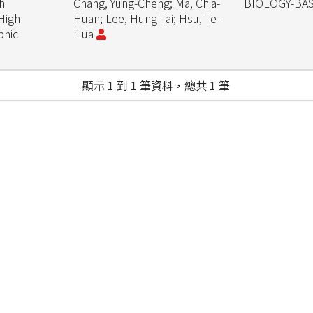
h
Chang, Yung-Cheng; Ma, Chia-
BIOLOGY-BA
High
Huan; Lee, Hung-Tai; Hsu, Te-
phic
Hua
顯示 1 到 1 筆資料，總共 1 筆