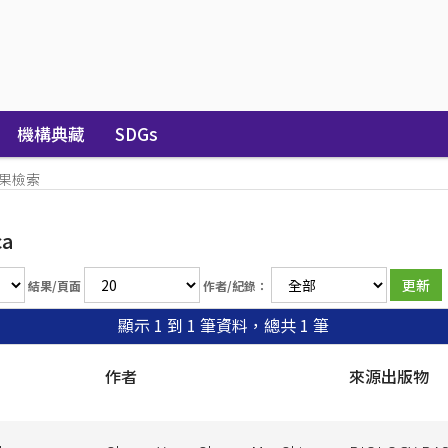
機構典藏
SDGs
果檢索
ca
結果/頁面
作者/紀錄：
顯示 1 到 1 筆資料，總共 1 筆
作者
來源出版物