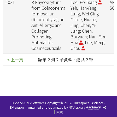
2021
R-Phycoerythrin
Lee, Po-Tsang
;
APP
from Colaconema
Yeh, Han-Yang;
SCI
formosanum
Lung, Wei-Qing-
(Rhodophyta), an
Chloe; Huang,
Anti-Allergic and
Jing; Chen, Yi-
Collagen
Jung; Chen,
Promoting
Boryuan; Nan, Fan-
Material for
Hua
; Lee, Meng-
Cosmeceuticals
Chou
< 上一頁
顯示 2 到 2 筆資料，總共 2 筆
DSpace-CRIS Software
Copyright © 2002-
Duraspace
4science -
Extension maintained and optimized by
NTU Library
回饋