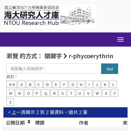
Skip
navigation
瀏覽 的方式： 關鍵字
r-phycoerythrin
或
是
輸
跳到：
入
0-9
A
B
C
D
E
F
G
H
I
J
K
L
前
幾
M
N
O
P
Q
R
S
T
U
V
W
X
Y
個
Z
字：
< 上一頁
顯示 2 到 2 筆資料，總共 2 筆
公開日期
標題
作者
來