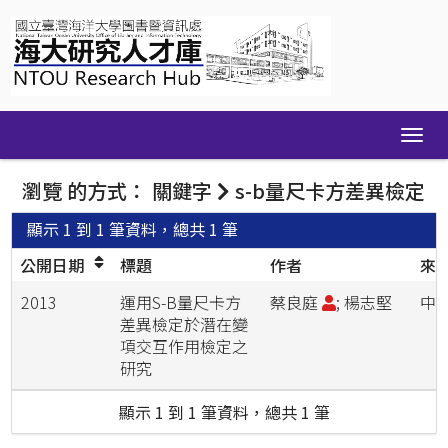
Skip
navigation
瀏覽 的方式： 關鍵字
s-b量尺卡方差異檢定
顯示 1 到 1 筆資料，總共 1 筆
公開日期
標題
作者
來
2013
運用S-B量尺卡方
蔡良庭
; 楊志堅
中
差異檢定於潛在變
項交互作用檢定之
研究
顯示 1 到 1 筆資料，總共 1 筆