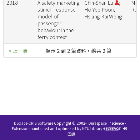
2018
A safety marketing
Chin-Shan Lu
;
Mar
stimuli-response
Ho Yee Poon;
Rev
model of
Hsiang-Kai Weng
passenger
behaviour in the
ferry context
< 上一頁
顯示 2 到 2 筆資料，總共 2 筆
DSpace-CRIS Software
Copyright © 2002-
Duraspace
4science -
Extension maintained and optimized by
NTU Library
回饋