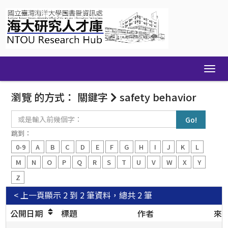
Skip
navigation
瀏覽 的方式： 關鍵字
safety behavior
或
是
輸
跳到：
入
0-9
A
B
C
D
E
F
G
H
I
J
K
L
前
幾
M
N
O
P
Q
R
S
T
U
V
W
X
Y
個
Z
字：
< 上一頁
顯示 2 到 2 筆資料，總共 2 筆
公開日期
標題
作者
來