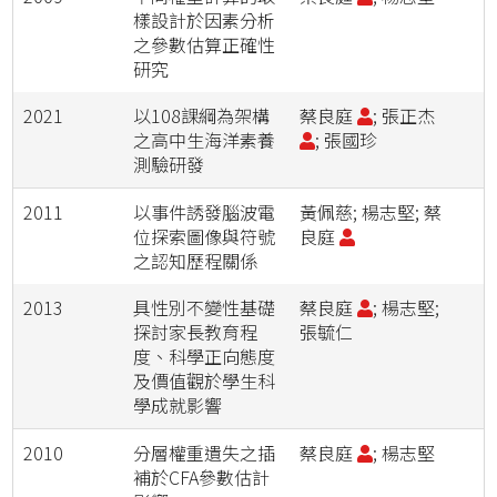
樣設計於因素分析
之參數估算正確性
研究
2021
以108課綱為架構
蔡良庭
; 張正杰
之高中生海洋素養
; 張國珍
測驗研發
2011
以事件誘發腦波電
黃佩慈; 楊志堅; 蔡
位探索圖像與符號
良庭
之認知歷程關係
2013
具性別不變性基礎
蔡良庭
; 楊志堅;
探討家長教育程
張毓仁
度、科學正向態度
及價值觀於學生科
學成就影響
2010
分層權重遺失之插
蔡良庭
; 楊志堅
補於CFA參數估計