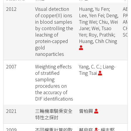
2012
Visual detection
Huang, Yu Fen;
ABS
of copper(II) ions
Lee, Yen Fei; Deng,
PAP
in blood samples
Ting Wei; Chiu, Wei
AM
by controlling the
Jane; Wei, Tsao
CH
leaching of
Yen; Roy, Prathik;
SOC
protein-capped
Huang, Chih Ching
gold
nanoparticles
2007
Weighting effects
Yang, C. C.; Liang-
of stratified
Ting Tsai
sampling
procedures on
the accuracy of
DIF identifications
2021
三輪機車騎乘安全
曾柏興
特性之探討
2009
不同權重計算的取
蔡良庭
; 楊志堅