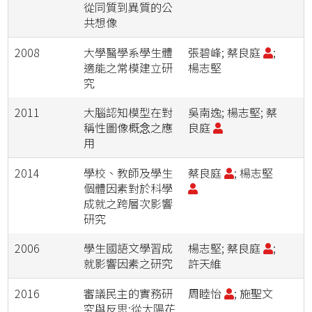
從同質到異質的公
共想像
2008
大學醫學系學生體
張碧峰; 蔡良庭
;
適能之常模建立研
楊志堅
究
2011
大腦認知模型在對
吳南逸; 楊志堅; 蔡
稱性圖像概念之應
良庭
用
2014
學校、教師及學生
蔡良庭
; 楊志堅
個體因素對於科學
成就之跨層次影響
研究
2006
學生國語文學習成
楊志堅; 蔡良庭
;
就影響因素之研究
許天維
2016
審議民主的實務研
周睦怡
; 施聖文
究與反思:從太陽花