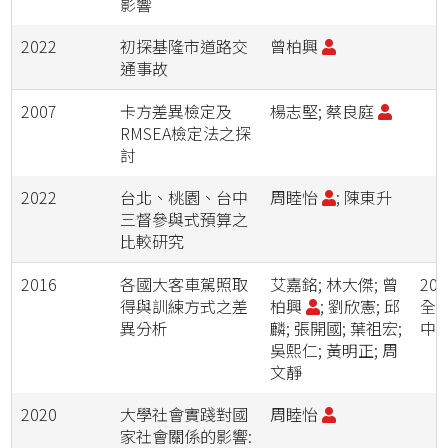
影響
2022
初探基隆市道路交
曾柏興
通事故
2007
卡方差異檢定及
楊志堅; 蔡良庭
RMSEA檢定法之探
討
2022
台北、桃園、台中
周睦怡
; 陳東升
三督參與式預算之
比較研究
2016
各國大客車駕照取
艾嘉銘; 林大傑; 曾
20
得與訓練方式之差
柏興
; 劉欣憲; 邱
全
異分析
麟; 張開國; 葉祖宏;
中
吳熙仁; 黃明正; 周
文靜
2020
大學社會實踐對國
周睦怡
家社會關係的影響: