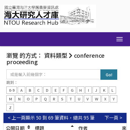
Skip
navigation
瀏覽 的方式： 資料類型
conference
proceeding
或
是
輸
跳到：
入
0-9
A
B
C
D
E
F
G
H
I
J
K
L
前
幾
M
N
O
P
Q
R
S
T
U
V
W
X
Y
個
Z
字：
< 上一頁
顯示 50 到 69 筆資料，總共 95 筆
下一頁 >
公開日期
標題
作者
來