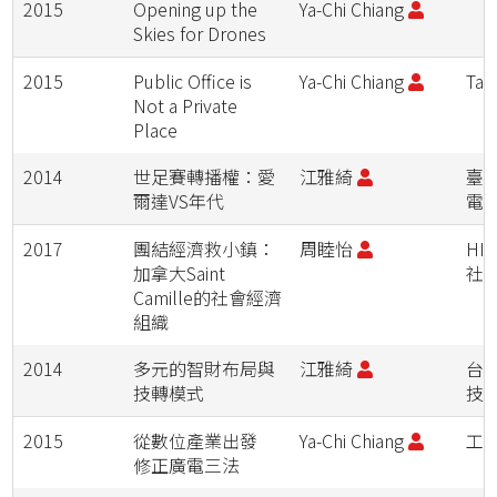
2015
Opening up the
Ya-Chi Chiang
Skies for Drones
2015
Public Office is
Ya-Chi Chiang
Tai
Not a Private
Place
2014
世足賽轉播權：愛
江雅綺
臺
爾達VS年代
電
2017
團結經濟救小鎮：
周睦怡
HI
加拿大Saint
社
Camille的社會經濟
組織
2014
多元的智財布局與
江雅綺
台
技轉模式
技
2015
從數位產業出發
Ya-Chi Chiang
工
修正廣電三法