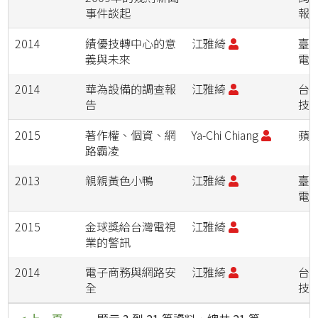
事件談起
報
2014
績優技轉中心的意
江雅綺
臺
義與未來
電
2014
華為設備的調查報
江雅綺
台
告
技
2015
著作權、個資、網
Ya-Chi Chiang
蘋
路霸凌
2013
親親黃色小鴨
江雅綺
臺
電
2015
金球獎給台灣電視
江雅綺
業的警訊
2014
電子商務與網路安
江雅綺
台
全
技