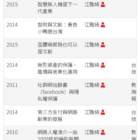
2015
智慧無人機是下一
江雅綺
代產業
2014
智財與文創：黃色
江雅綺
小鴨遊台灣
2015
歪腰萌郵筒也可以
江雅綺
是文創
2014
無形資產的保護、
江雅綺
台
鑑價與商業化運用
技
2011
社群網站臉書
江雅綺
教
（facebook）與隱
詢
私權保護
報
2014
第三方支付與網路
江雅綺
台
創業的發展
技
2010
網路人權淺介－由
江雅綺
教
2009年的幾則新聞
詢