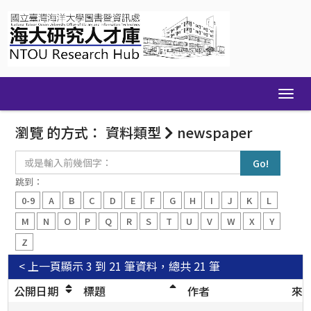
Skip
navigation
瀏覽 的方式： 資料類型
newspaper
或
是
輸
跳到：
入
0-9
A
B
C
D
E
F
G
H
I
J
K
L
前
幾
M
N
O
P
Q
R
S
T
U
V
W
X
Y
個
Z
字：
< 上一頁
顯示 3 到 21 筆資料，總共 21 筆
公開日期
標題
作者
來