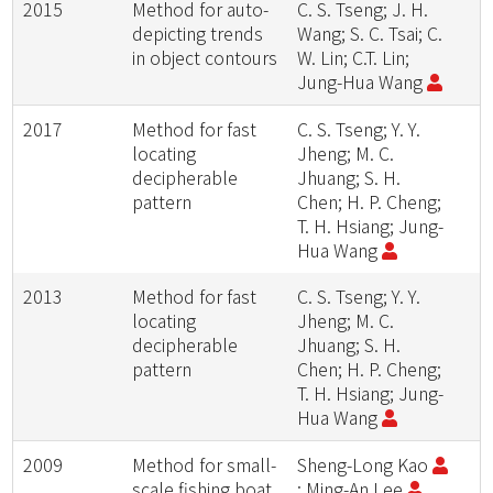
2015
Method for auto-
C. S. Tseng; J. H.
depicting trends
Wang; S. C. Tsai; C.
in object contours
W. Lin; C.T. Lin;
Jung-Hua Wang
2017
Method for fast
C. S. Tseng; Y. Y.
locating
Jheng; M. C.
decipherable
Jhuang; S. H.
pattern
Chen; H. P. Cheng;
T. H. Hsiang; Jung-
Hua Wang
2013
Method for fast
C. S. Tseng; Y. Y.
locating
Jheng; M. C.
decipherable
Jhuang; S. H.
pattern
Chen; H. P. Cheng;
T. H. Hsiang; Jung-
Hua Wang
2009
Method for small-
Sheng-Long Kao
scale fishing boat
; Ming-An Lee