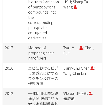
biotransformation
HSU; Shang-Ta
of benzopyrone
Wang
compounds into
the
corresponding
phosphate-
conjugated
derivatives
2017
Method of
Tsai, M. L
; Chen,
preparing chitin
R, H
nanofibers
2016
エビにおけるビブ
Jiann-Chu Chen
;
リオ感染に対する
Yong-Chin Lin
ワクチン及びその
作製方法
2012
一種使用延伸型磁
劉添華; 林正凱
;
通估測技術用於內
羅濟勳
嵌式永磁同步電動