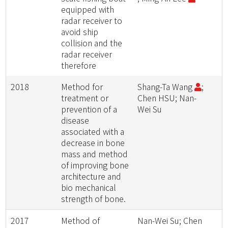
equipped with
radar receiver to
avoid ship
collision and the
radar receiver
therefore
2018
Method for
Shang-Ta Wang
;
treatment or
Chen HSU; Nan-
prevention of a
Wei Su
disease
associated with a
decrease in bone
mass and method
of improving bone
architecture and
bio mechanical
strength of bone.
2017
Method of
Nan-Wei Su; Chen