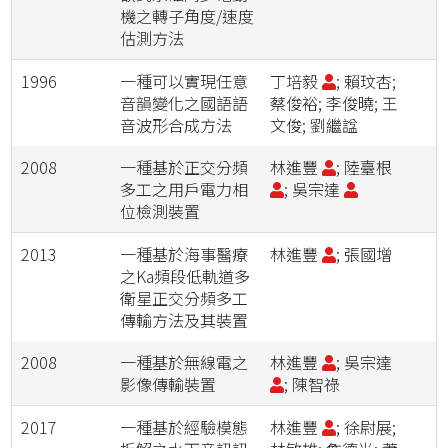
機之轉子角度/速度
估測方法
1996
一種可以實現任意
丁培毅
; 賴玟杏;
音韻變化之國語語
蔡俊裕; 李俊曉; 王
音波形合成方法
文俊; 劉繼諡
2008
一種基於正交分頻
林進豐
; 陸臺根
多工之用戶電力相
; 吳宗達
位檢測裝置
2013
一種基於海事醫療
林進豐
; 張國增
之Ka頻段低軌道多
衛星正交分頻多工
傳輸方法及其裝置
2008
一種基於無線電之
林進豐
; 吳宗達
影像傳輸裝置
; 陳智祿
2017
一種基於經驗模態
林進豐
; 徐尉展;