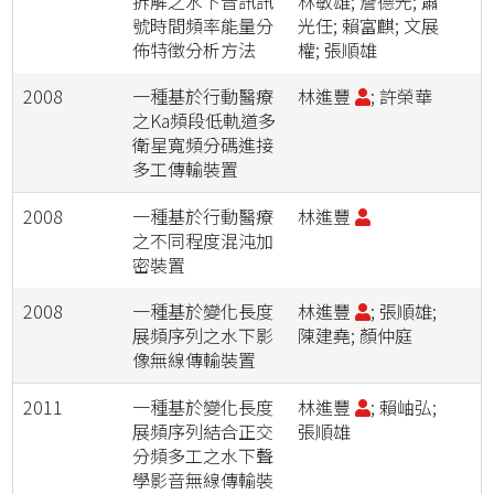
拆解之水下音訊訊
林敏雄; 詹德光; 蕭
號時間頻率能量分
光任; 賴富麒; 文展
佈特徵分析方法
權; 張順雄
2008
一種基於行動醫療
林進豐
; 許榮華
之Ka頻段低軌道多
衛星寬頻分碼進接
多工傳輸裝置
2008
一種基於行動醫療
林進豐
之不同程度混沌加
密裝置
2008
一種基於變化長度
林進豐
; 張順雄;
展頻序列之水下影
陳建堯; 顏仲庭
像無線傳輸裝置
2011
一種基於變化長度
林進豐
; 賴岫弘;
展頻序列結合正交
張順雄
分頻多工之水下聲
學影音無線傳輸裝