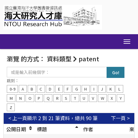
Skip
navigation
瀏覽 的方式： 資料類型
patent
或
是
輸
跳到：
入
0-9
A
B
C
D
E
F
G
H
I
J
K
L
前
幾
M
N
O
P
Q
R
S
T
U
V
W
X
Y
個
Z
字：
< 上一頁
顯示 2 到 21 筆資料，總共 90 筆
下一頁 >
公開日期
標題
作者
來