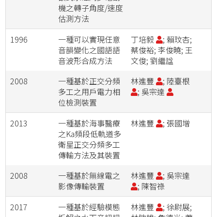
機之轉子角度/速度
估測方法
1996
一種可以實現任意
丁培毅
; 賴玟杏;
音韻變化之國語語
蔡俊裕; 李俊曉; 王
音波形合成方法
文俊; 劉繼諡
2008
一種基於正交分頻
林進豐
; 陸臺根
多工之用戶電力相
; 吳宗達
位檢測裝置
2013
一種基於海事醫療
林進豐
; 張國增
之Ka頻段低軌道多
衛星正交分頻多工
傳輸方法及其裝置
2008
一種基於無線電之
林進豐
; 吳宗達
影像傳輸裝置
; 陳智祿
2017
一種基於經驗模態
林進豐
; 徐尉展;