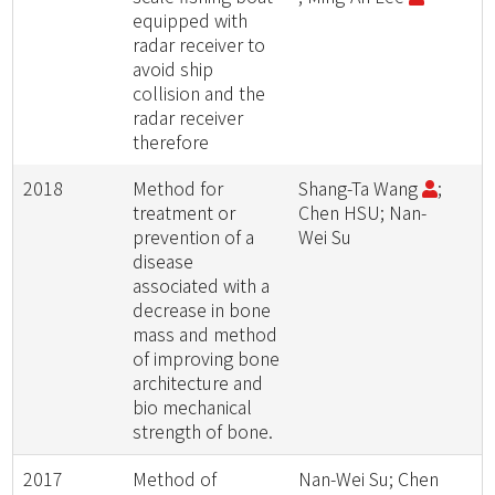
equipped with
radar receiver to
avoid ship
collision and the
radar receiver
therefore
2018
Method for
Shang-Ta Wang
;
treatment or
Chen HSU; Nan-
prevention of a
Wei Su
disease
associated with a
decrease in bone
mass and method
of improving bone
architecture and
bio mechanical
strength of bone.
2017
Method of
Nan-Wei Su; Chen