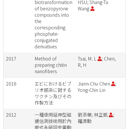
biotransformation
HSU; Shang-Ta
of benzopyrone
Wang
compounds into
the
corresponding
phosphate-
conjugated
derivatives
2017
Method of
Tsai, M. L
; Chen,
preparing chitin
R, H
nanofibers
2016
エビにおけるビブ
Jiann-Chu Chen
;
リオ感染に対する
Yong-Chin Lin
ワクチン及びその
作製方法
2012
一種使用延伸型磁
劉添華; 林正凱
;
通估測技術用於內
羅濟勳
嵌式永磁同步電動