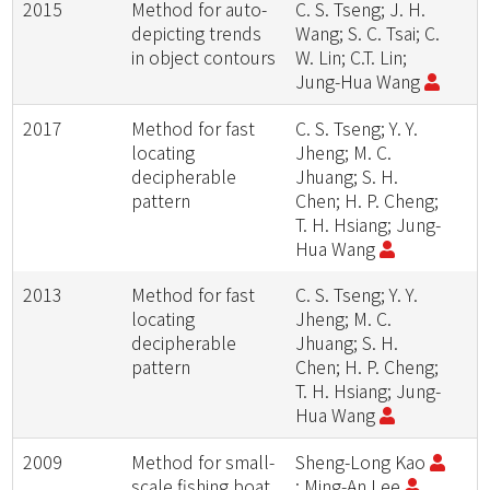
2015
Method for auto-
C. S. Tseng; J. H.
depicting trends
Wang; S. C. Tsai; C.
in object contours
W. Lin; C.T. Lin;
Jung-Hua Wang
2017
Method for fast
C. S. Tseng; Y. Y.
locating
Jheng; M. C.
decipherable
Jhuang; S. H.
pattern
Chen; H. P. Cheng;
T. H. Hsiang; Jung-
Hua Wang
2013
Method for fast
C. S. Tseng; Y. Y.
locating
Jheng; M. C.
decipherable
Jhuang; S. H.
pattern
Chen; H. P. Cheng;
T. H. Hsiang; Jung-
Hua Wang
2009
Method for small-
Sheng-Long Kao
scale fishing boat
; Ming-An Lee