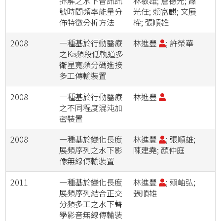
拆解之水下音訊訊
林敏雄; 詹德光; 蕭
號時間頻率能量分
光任; 賴富麒; 文展
佈特徵分析方法
權; 張順雄
2008
一種基於行動醫療
林進豐
; 許榮華
之Ka頻段低軌道多
衛星寬頻分碼進接
多工傳輸裝置
2008
一種基於行動醫療
林進豐
之不同程度混沌加
密裝置
2008
一種基於變化長度
林進豐
; 張順雄;
展頻序列之水下影
陳建堯; 顏仲庭
像無線傳輸裝置
2011
一種基於變化長度
林進豐
; 賴岫弘;
展頻序列結合正交
張順雄
分頻多工之水下聲
學影音無線傳輸裝