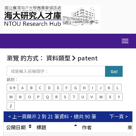
Skip
navigation
瀏覽 的方式： 資料類型
patent
或
是
輸
跳到：
入
0-9
A
B
C
D
E
F
G
H
I
J
K
L
前
幾
M
N
O
P
Q
R
S
T
U
V
W
X
Y
個
Z
字：
< 上一頁
顯示 2 到 21 筆資料，總共 90 筆
下一頁 >
公開日期
標題
作者
來