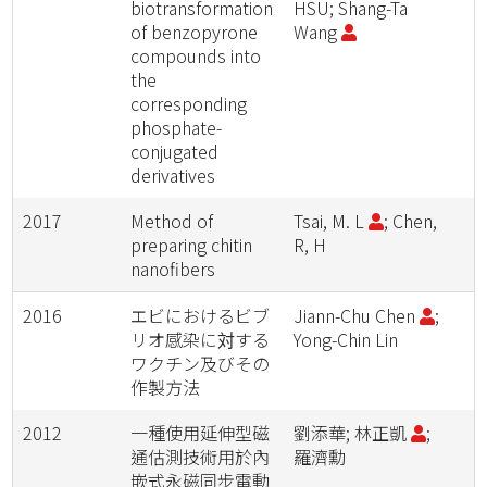
biotransformation
HSU; Shang-Ta
of benzopyrone
Wang
compounds into
the
corresponding
phosphate-
conjugated
derivatives
2017
Method of
Tsai, M. L
; Chen,
preparing chitin
R, H
nanofibers
2016
エビにおけるビブ
Jiann-Chu Chen
;
リオ感染に対する
Yong-Chin Lin
ワクチン及びその
作製方法
2012
一種使用延伸型磁
劉添華; 林正凱
;
通估測技術用於內
羅濟勳
嵌式永磁同步電動