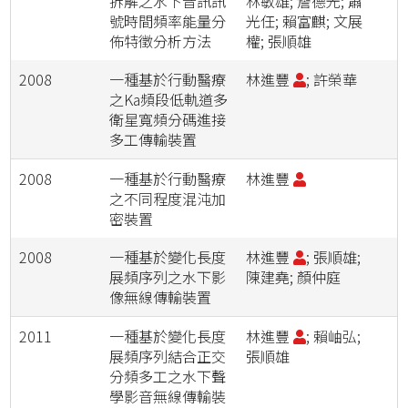
拆解之水下音訊訊
林敏雄; 詹德光; 蕭
號時間頻率能量分
光任; 賴富麒; 文展
佈特徵分析方法
權; 張順雄
2008
一種基於行動醫療
林進豐
; 許榮華
之Ka頻段低軌道多
衛星寬頻分碼進接
多工傳輸裝置
2008
一種基於行動醫療
林進豐
之不同程度混沌加
密裝置
2008
一種基於變化長度
林進豐
; 張順雄;
展頻序列之水下影
陳建堯; 顏仲庭
像無線傳輸裝置
2011
一種基於變化長度
林進豐
; 賴岫弘;
展頻序列結合正交
張順雄
分頻多工之水下聲
學影音無線傳輸裝