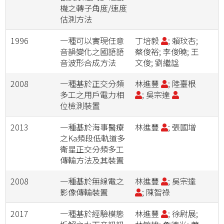
機之轉子角度/速度
估測方法
1996
一種可以實現任意
丁培毅
; 賴玟杏;
音韻變化之國語語
蔡俊裕; 李俊曉; 王
音波形合成方法
文俊; 劉繼諡
2008
一種基於正交分頻
林進豐
; 陸臺根
多工之用戶電力相
; 吳宗達
位檢測裝置
2013
一種基於海事醫療
林進豐
; 張國增
之Ka頻段低軌道多
衛星正交分頻多工
傳輸方法及其裝置
2008
一種基於無線電之
林進豐
; 吳宗達
影像傳輸裝置
; 陳智祿
2017
一種基於經驗模態
林進豐
; 徐尉展;