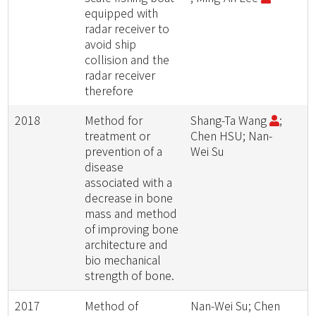
equipped with
radar receiver to
avoid ship
collision and the
radar receiver
therefore
2018
Method for
Shang-Ta Wang
;
treatment or
Chen HSU; Nan-
prevention of a
Wei Su
disease
associated with a
decrease in bone
mass and method
of improving bone
architecture and
bio mechanical
strength of bone.
2017
Method of
Nan-Wei Su; Chen