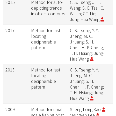
2015
Method for auto-
C. S. Tseng; J. H.
depicting trends
Wang; S. C. Tsai; C.
in object contours
W. Lin; C.T. Lin;
Jung-Hua Wang
2017
Method for fast
C. S. Tseng; Y. Y.
locating
Jheng; M. C.
decipherable
Jhuang; S. H.
pattern
Chen; H. P. Cheng;
T. H. Hsiang; Jung-
Hua Wang
2013
Method for fast
C. S. Tseng; Y. Y.
locating
Jheng; M. C.
decipherable
Jhuang; S. H.
pattern
Chen; H. P. Cheng;
T. H. Hsiang; Jung-
Hua Wang
2009
Method for small-
Sheng-Long Kao
scale fishing boat
; Ming-An Lee