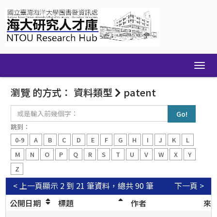
Skip
navigation
瀏覽 的方式： 資料類型
patent
或
是
輸
跳到：
入
0-9
A
B
C
D
E
F
G
H
I
J
K
L
前
幾
M
N
O
P
Q
R
S
T
U
V
W
X
Y
個
Z
字：
< 上一頁
顯示 2 到 21 筆資料，總共 90 筆
下一頁 >
公開日期
標題
作者
來