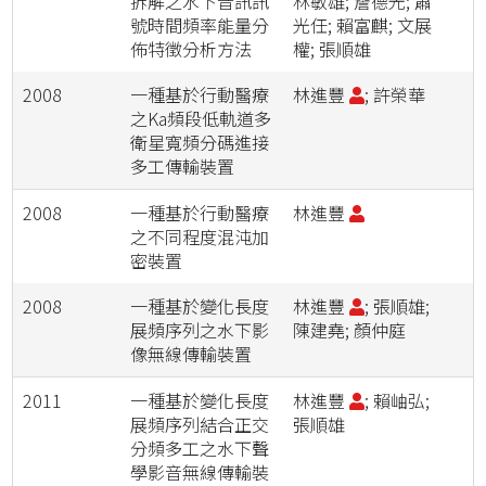
拆解之水下音訊訊
林敏雄; 詹德光; 蕭
號時間頻率能量分
光任; 賴富麒; 文展
佈特徵分析方法
權; 張順雄
2008
一種基於行動醫療
林進豐
; 許榮華
之Ka頻段低軌道多
衛星寬頻分碼進接
多工傳輸裝置
2008
一種基於行動醫療
林進豐
之不同程度混沌加
密裝置
2008
一種基於變化長度
林進豐
; 張順雄;
展頻序列之水下影
陳建堯; 顏仲庭
像無線傳輸裝置
2011
一種基於變化長度
林進豐
; 賴岫弘;
展頻序列結合正交
張順雄
分頻多工之水下聲
學影音無線傳輸裝