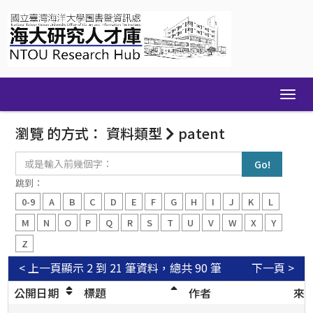
Skip
navigation
瀏覽 的方式： 資料類型
patent
或
是
輸
跳到：
入
0-9
A
B
C
D
E
F
G
H
I
J
K
L
前
幾
M
N
O
P
Q
R
S
T
U
V
W
X
Y
個
Z
字：
< 上一頁
顯示 2 到 21 筆資料，總共 90 筆
下一頁 >
公開日期
標題
作者
來