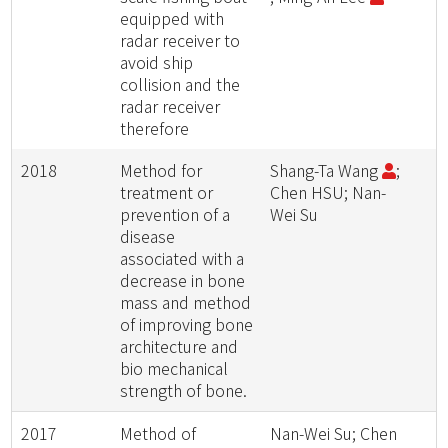
equipped with
radar receiver to
avoid ship
collision and the
radar receiver
therefore
2018
Method for
Shang-Ta Wang
;
treatment or
Chen HSU; Nan-
prevention of a
Wei Su
disease
associated with a
decrease in bone
mass and method
of improving bone
architecture and
bio mechanical
strength of bone.
2017
Method of
Nan-Wei Su; Chen