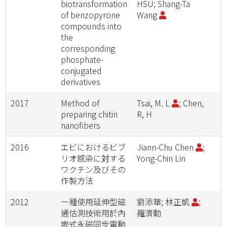
biotransformation
HSU; Shang-Ta
of benzopyrone
Wang
compounds into
the
corresponding
phosphate-
conjugated
derivatives
2017
Method of
Tsai, M. L
; Chen,
preparing chitin
R, H
nanofibers
2016
エビにおけるビブ
Jiann-Chu Chen
;
リオ感染に対する
Yong-Chin Lin
ワクチン及びその
作製方法
2012
一種使用延伸型磁
劉添華; 林正凱
;
通估測技術用於內
羅濟勳
嵌式永磁同步電動