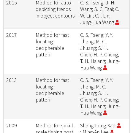
2015
Method for auto-
C. S. Tseng; J. H.
depicting trends
Wang; S. C. Tsai; C.
in object contours
W. Lin; C.T. Lin;
Jung-Hua Wang
2017
Method for fast
C. S. Tseng; Y. Y.
locating
Jheng; M. C.
decipherable
Jhuang; S. H.
pattern
Chen; H. P. Cheng;
T. H. Hsiang; Jung-
Hua Wang
2013
Method for fast
C. S. Tseng; Y. Y.
locating
Jheng; M. C.
decipherable
Jhuang; S. H.
pattern
Chen; H. P. Cheng;
T. H. Hsiang; Jung-
Hua Wang
2009
Method for small-
Sheng-Long Kao
scale fishing boat
; Ming-An Lee