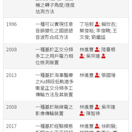
機之轉子角度/速度
估測方法
1996
一種可以實現任意
丁培毅
; 賴玟杏;
音韻變化之國語語
蔡俊裕; 李俊曉; 王
音波形合成方法
文俊; 劉繼諡
2008
一種基於正交分頻
林進豐
; 陸臺根
多工之用戶電力相
; 吳宗達
位檢測裝置
2013
一種基於海事醫療
林進豐
; 張國增
之Ka頻段低軌道多
衛星正交分頻多工
傳輸方法及其裝置
2008
一種基於無線電之
林進豐
; 吳宗達
影像傳輸裝置
; 陳智祿
2017
一種基於經驗模態
林進豐
; 徐尉展;