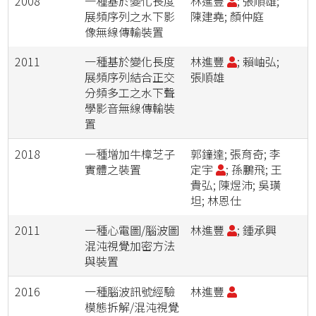
2008
一種基於變化長度
林進豐
; 張順雄;
展頻序列之水下影
陳建堯; 顏仲庭
像無線傳輸裝置
2011
一種基於變化長度
林進豐
; 賴岫弘;
展頻序列結合正交
張順雄
分頻多工之水下聲
學影音無線傳輸裝
置
2018
一種增加牛樟芝子
郭鐘達; 張育奇; 李
實體之裝置
定宇
; 孫鵬飛; 王
貴弘; 陳煜沛; 吳璜
坦; 林恩仕
2011
一種心電圖/腦波圖
林進豐
; 鍾承興
混沌視覺加密方法
與裝置
2016
一種腦波訊號經驗
林進豐
模態拆解/混沌視覺