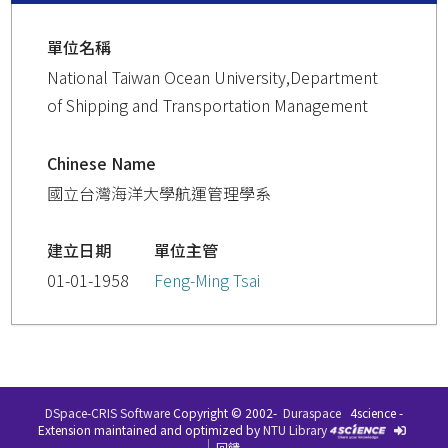
單位名稱
National Taiwan Ocean University,Department
of Shipping and Transportation Management
Chinese Name
國立台灣海洋大學航運管理學系
建立日期
單位主管
01-01-1958
Feng-Ming Tsai
DSpace-CRIS Software
Copyright © 2002-
Duraspace
4science -
Extension maintained and optimized by
NTU Library
回饋