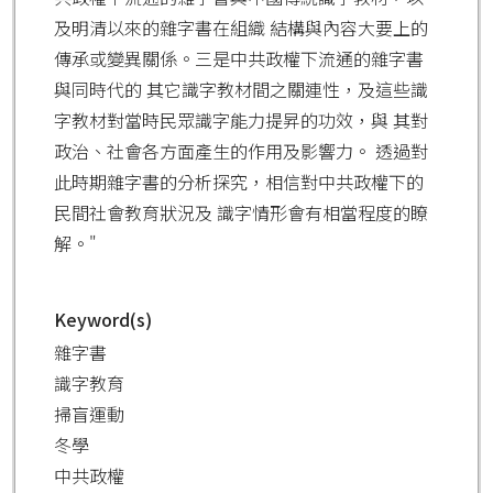
及明清以來的雜字書在組織 結構與內容大要上的
傳承或變異關係。三是中共政權下流通的雜字書
與同時代的 其它識字教材間之關連性，及這些識
字教材對當時民眾識字能力提昇的功效，與 其對
政治、社會各方面產生的作用及影響力。 透過對
此時期雜字書的分析探究，相信對中共政權下的
民間社會教育狀況及 識字情形會有相當程度的瞭
解。"
Keyword(s)
雜字書
識字教育
掃盲運動
冬學
中共政權