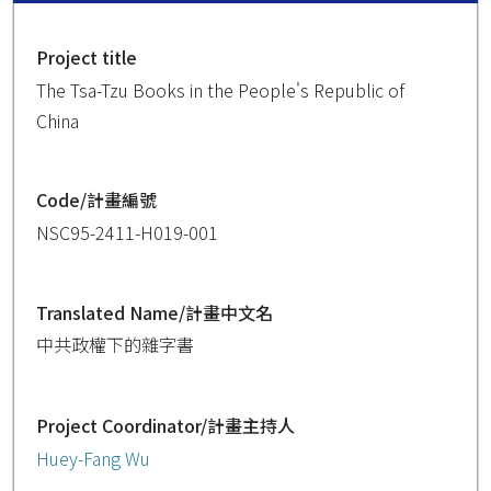
Project title
The Tsa-Tzu Books in the People's Republic of
China
Code/計畫編號
NSC95-2411-H019-001
Translated Name/計畫中文名
中共政權下的雜字書
Project Coordinator/計畫主持人
Huey-Fang Wu