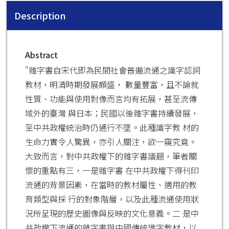
Description
Abstract
"雜字書自宋代即為民間社會普遍流通之識字認詞
教材，明清時期發展頗盛， 數量豐富，且不論就
性質、功能與使用對像而言均有拓展，甚至流傳
域外的臺灣 與日本；民國以後雜字書持續發展，
至中共政權統治時仍通行不墜。此種識字教 材的
生命力實令人驚異，亦引人關注，欲一窺究竟。
大致而言，對中共政權下的雜字書議題，筆者關
懷的重點有三，一是雜字書 在中共政權下得刊印
流通的背景因素，在當時的教材屬性、適用的教
育類型與採 行的對象階層，以及此種流通使用狀
況所呈現的歷史圖像與反映的文化意義。二 是中
共政權下流通的雜字書與中國傳統識字教材，以