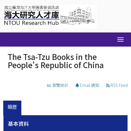
Skip
navigation
The Tsa-Tzu Books in the
People's Republic of China
瀏覽統計
Email 通知
RSS Feed
簡歷
基本資料