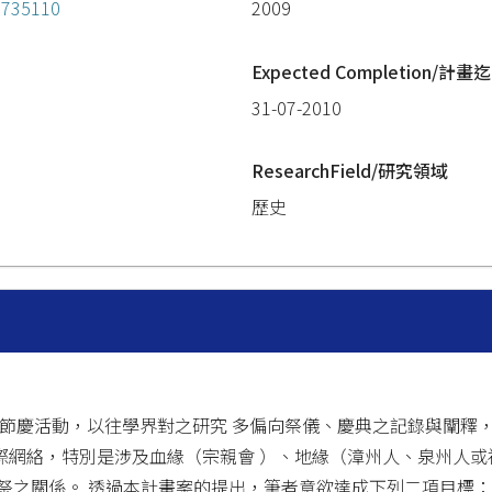
=1735110
2009
Expected Completion/計畫迄
31-07-2010
ResearchField/研究領域
歷史
之節慶活動，以往學界對之研究 多偏向祭儀、慶典之記錄與闡釋
網絡，特別是涉及血緣（宗親會 ）、地緣（漳州人、泉州人或福
祭之關係。 透過本計畫案的提出，筆者意欲達成下列二項目標：