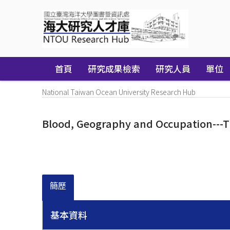
Skip
navigation
首頁
研究成果檢索
研究人員
單位
National Taiwan Ocean University Research Hub
Blood, Geography and Occupation---T
簡歷
基本資料