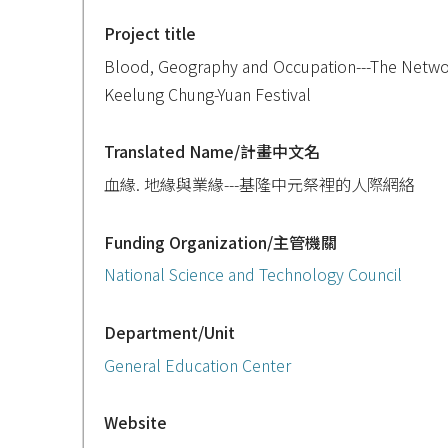
Project title
Blood, Geography and Occupation---The Netwo
Keelung Chung-Yuan Festival
Translated Name/計畫中文名
血緣. 地緣與業緣---基隆中元祭裡的人際網絡
Funding Organization/主管機關
National Science and Technology Council
Department/Unit
General Education Center
Website