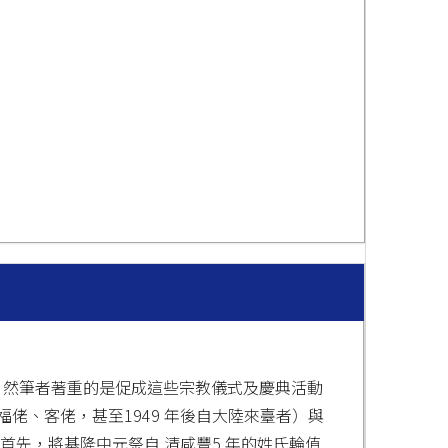
，然筆者著重的是促成這些宗教儀式及慶典活動
佬、客佬，甚至1949 年後自大陸來臺者）與
首先，將基隆中元祭自 清咸豐5 年的姓氏輪值