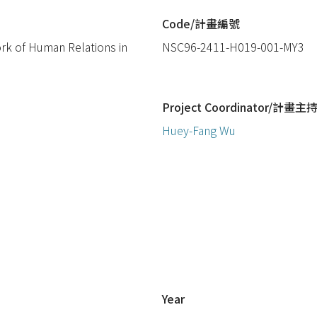
Code/計畫編號
rk of Human Relations in
NSC96-2411-H019-001-MY3
Project Coordinator/計畫主
Huey-Fang Wu
Year