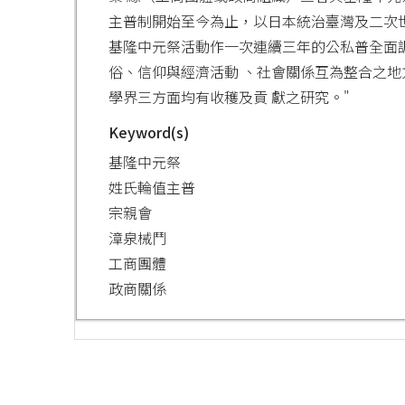
主普制開始至今為止，以日本統治臺灣及二次
基隆中元祭活動作一次連續三年的公私普全面
俗、信仰與經濟活動 、社會關係互為整合之
學界三方面均有收穫及貢 獻之研究。"
Keyword(s)
基隆中元祭
姓氏輪值主普
宗親會
漳泉械鬥
工商團體
政商關係