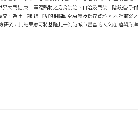
世界大戰結 束二區隔點將之分為清治、日治及戰後三階段進行相
調查，為此一課 題日後的相關研究蒐集及保存資料。 本計畫案
地方研究，其結果應可將基隆此一海港城市豐富的人文底 蘊與海