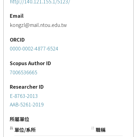
http://140.121.155.1/5123/
Email
kongzl@mail.ntou.edu.tw
ORCID
0000-0002-4877-6524
Scopus Author ID
7006536665
Researcher ID
E-8763-2013
AAB-5261-2019
所屬單位
單位/系所
職稱