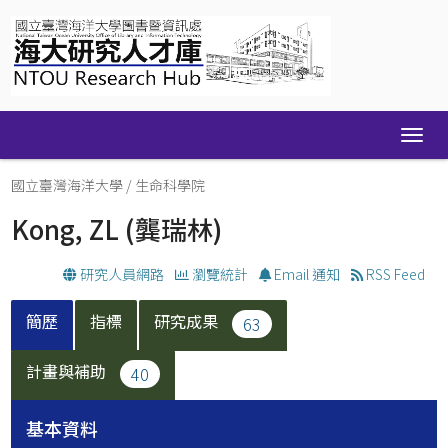
Skip
navigation
國立臺灣海洋大學
/
生命科學院
Kong, ZL
(龔瑞林)
研究人員網路
瀏覽統計
Email 通知
RSS Feed
簡歷
指標
研究成果
63
計畫與補助
40
基本資料