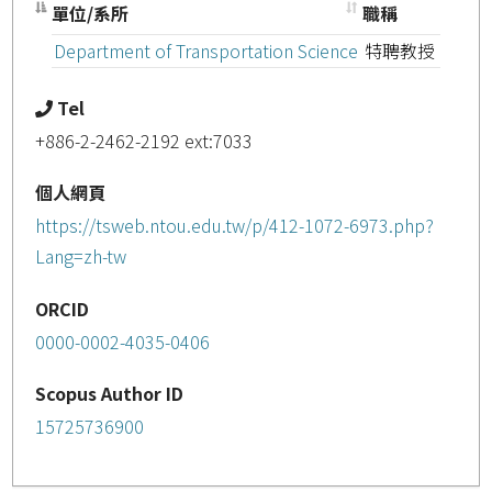
單位/系所
職稱
Department of Transportation Science
特聘教授
Tel
+886-2-2462-2192 ext:7033
個人網頁
https://tsweb.ntou.edu.tw/p/412-1072-6973.php?
Lang=zh-tw
ORCID
0000-0002-4035-0406
Scopus Author ID
15725736900