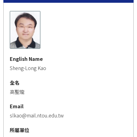
English Name
Sheng-Long Kao
全名
高聖龍
Email
slkao@mail.ntou.edu.tw
所屬單位