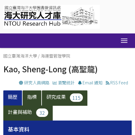
Skip
navigation
國立臺灣海洋大學
/
海運暨管理學院
Kao, Sheng-Long
(高聖龍)
研究人員網路
瀏覽統計
Email 通知
RSS Feed
簡歷
指標
研究成果
115
計畫與補助
32
基本資料