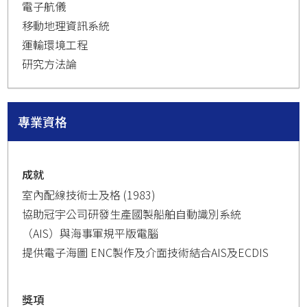
電子航儀
移動地理資訊系統
運輸環境工程
研究方法論
專業資格
成就
室內配線技術士及格 (1983)
協助冠宇公司研發生產國製船舶自動識別系統
（AIS）與海事軍規平版電腦
提供電子海圖 ENC製作及介面技術結合AIS及ECDIS
獎項