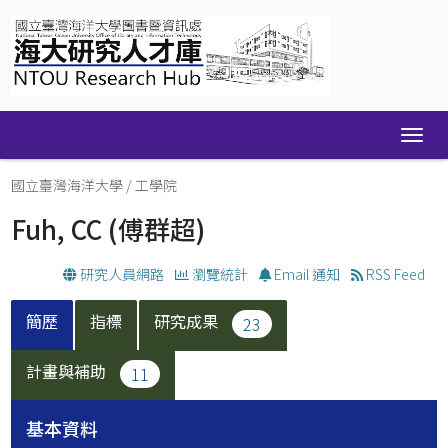
Skip
navigation
國立臺灣海洋大學
/
工學院
Fuh, CC
(傅群超)
研究人員網路
瀏覽統計
Email 通知
RSS Feed
簡歷
指標
研究成果
23
計畫與補助
11
基本資料