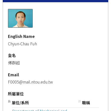
English Name
Chyun-Chau Fuh
全名
傅群超
Email
F0005@mail.ntou.edu.tw
所屬單位
單位/系所
職稱
Department of Mechanical and