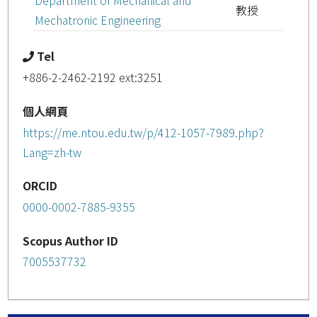
教授
Mechatronic Engineering
Tel
+886-2-2462-2192 ext:3251
個人網頁
https://me.ntou.edu.tw/p/412-1057-7989.php?
Lang=zh-tw
ORCID
0000-0002-7885-9355
Scopus Author ID
7005537732