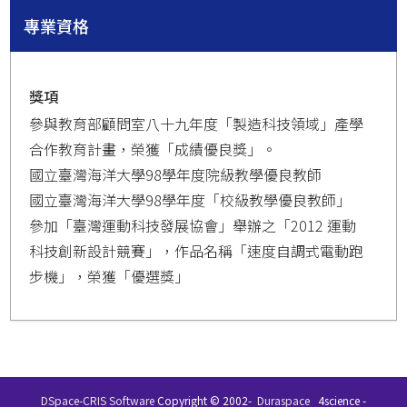
專業資格
獎項
參與教育部顧問室八十九年度「製造科技領域」產學
合作教育計畫，榮獲「成績優良獎」。
國立臺灣海洋大學98學年度院級教學優良教師
國立臺灣海洋大學98學年度「校級教學優良教師」
參加「臺灣運動科技發展協會」舉辦之「2012 運動
科技創新設計競賽」，作品名稱「速度自調式電動跑
步機」，榮獲「優選獎」
DSpace-CRIS Software
Copyright © 2002-
Duraspace
4science -