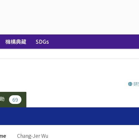
機構典藏
SDGs
研
補助
69
ame
Chang-Jer Wu