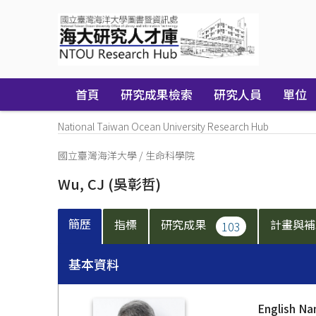
Skip
navigation
首頁
研究成果檢索
研究人員
單位
National Taiwan Ocean University Research Hub
國立臺灣海洋大學
/
生命科學院
Wu, CJ
(吳彰哲)
簡歷
指標
研究成果
計畫與
103
基本資料
English N