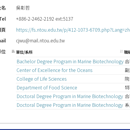
全名
吳彰哲
Tel
+886-2-2462-2192 ext:5137
網頁
https://fs.ntou.edu.tw/p/412-1073-6709.php?Lang=zh
ail
cjwu@mail.ntou.edu.tw
單位
單位/系所
職
Bachelor Degree Program in Marine Biotechnology
合
Center of Excellence for the Oceans
副
College of Life Sciences
院
Department of Food Science
特
Doctoral Degree Program in Marine Biotechnology
合
Doctoral Degree Program in Marine Biotechnology
系