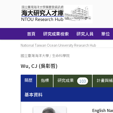
Skip
navigation
首頁
研究成果檢索
研究人員
單位
National Taiwan Ocean University Research Hub
國立臺灣海洋大學
/
生命科學院
Wu, CJ
(吳彰哲)
簡歷
指標
研究成果
計畫與
103
基本資料
English N