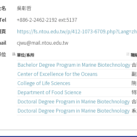
全名
吳彰哲
Tel
+886-2-2462-2192 ext:5137
網頁
https://fs.ntou.edu.tw/p/412-1073-6709.php?Lang=zh
ail
cjwu@mail.ntou.edu.tw
單位
單位/系所
職
Bachelor Degree Program in Marine Biotechnology
合
Center of Excellence for the Oceans
副
College of Life Sciences
院
Department of Food Science
特
Doctoral Degree Program in Marine Biotechnology
合
Doctoral Degree Program in Marine Biotechnology
系