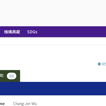
機構典藏
SDGs
研
補助
69
ame
Chang-Jer Wu