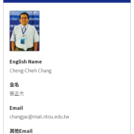
English Name
Cheng-Chieh Chang
全名
張正杰
Email
changjac@mail.ntou.edu.tw
其他Email