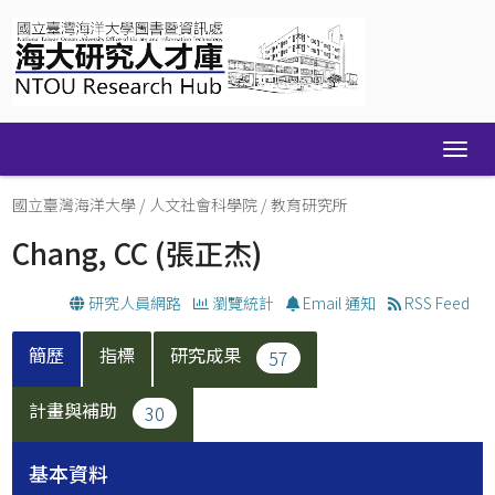
Skip
navigation
國立臺灣海洋大學
/
人文社會科學院
/
教育研究所
Chang, CC
(張正杰)
研究人員網路
瀏覽統計
Email 通知
RSS Feed
簡歷
指標
研究成果
57
計畫與補助
30
基本資料